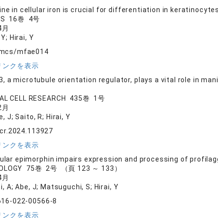
ne in cellular iron is crucial for differentiation in keratinocyte
CS 16巻 4号
4月
Y; Hirai, Y
omcs/mfae014
リンクを表示
 a microtubule orientation regulator, plays a vital role in man
AL CELL RESEARCH 435巻 1号
2月
, J; Saito, R; Hirai, Y
xcr.2024.113927
リンクを表示
lular epimorphin impairs expression and processing of profila
OLOGY 75巻 2号 （頁 123 ～ 133）
4月
i, A; Abe, J; Matsuguchi, S; Hirai, Y
616-022-00566-8
リンクを表示