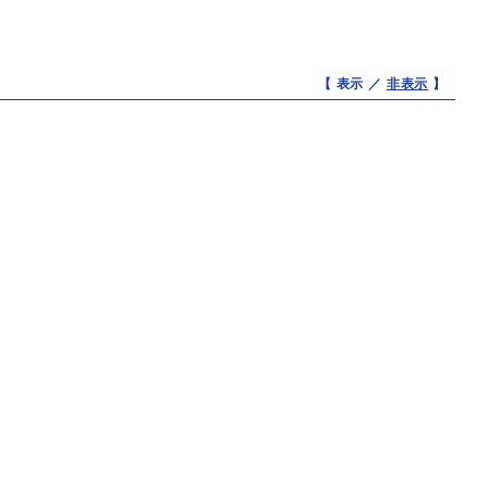
【 表示 ／
非表示
】