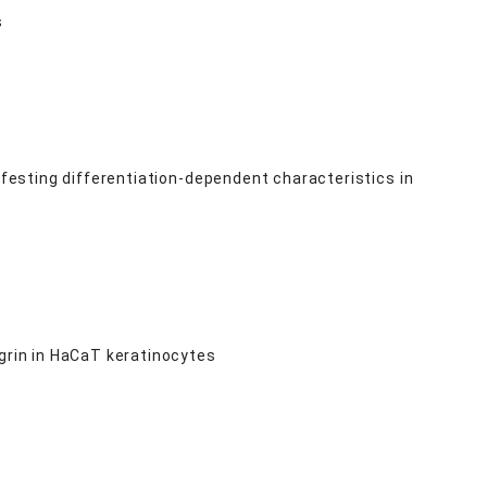
s
ifesting differentiation-dependent characteristics in
ggrin in HaCaT keratinocytes