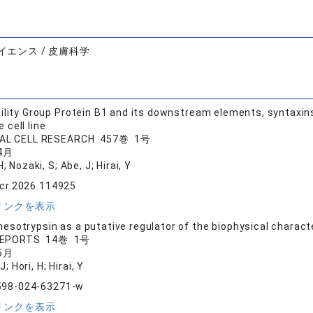
イエンス / 皮膚科学
ility Group Protein B1 and its downstream elements, syntaxins
 cell line
AL CELL RESEARCH 457巻 1号
4月
 Nozaki, S; Abe, J; Hirai, Y
xcr.2026.114925
リンクを表示
sotrypsin as a putative regulator of the biophysical character
 REPORTS 14巻 1号
5月
J; Hori, H; Hirai, Y
598-024-63271-w
リンクを表示