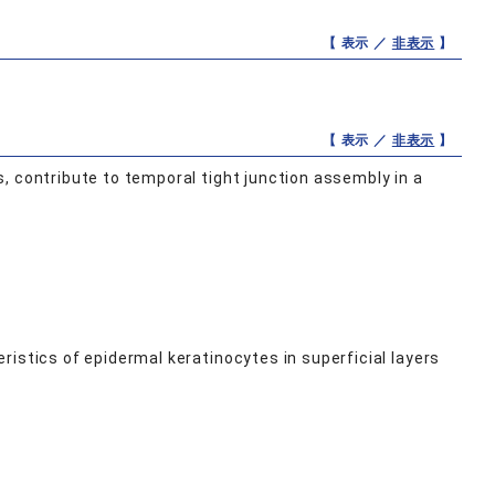
【 表示 ／
非表示
】
【 表示 ／
非表示
】
, contribute to temporal tight junction assembly in a
istics of epidermal keratinocytes in superficial layers