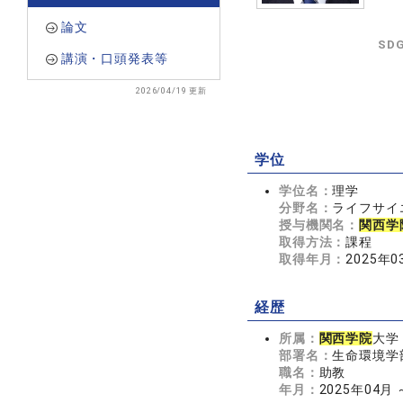
論文
SD
講演・口頭発表等
2026/04/19 更新
学位
学位名：
理学
分野名：
ライフサイエ
授与機関名：
関西学
取得方法：
課程
取得年月：
2025年0
経歴
所属：
関西学院
大学
部署名：
生命環境学
職名：
助教
年月：
2025年04月