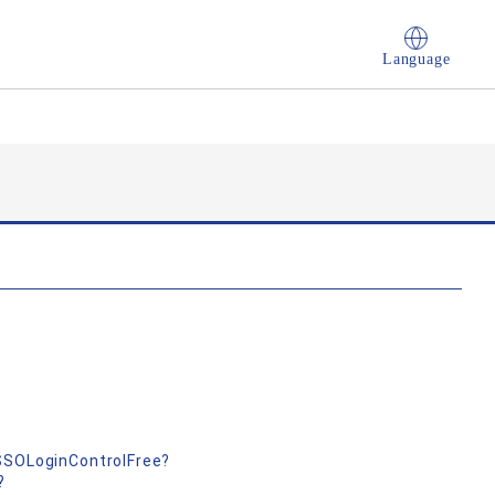
Language
nSSOLoginControlFree?
?