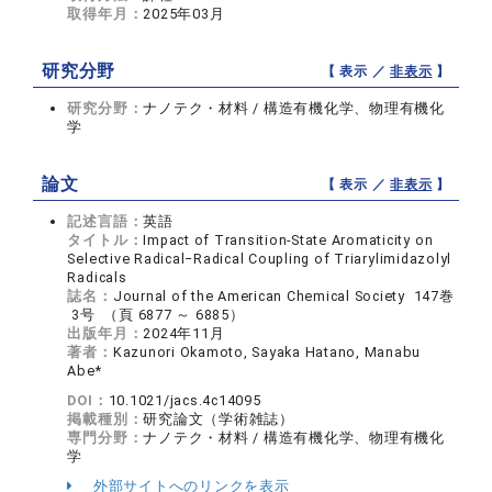
取得年月：
2025年03月
研究分野
【 表示 ／
非表示
】
研究分野：
ナノテク・材料 / 構造有機化学、物理有機化
学
論文
【 表示 ／
非表示
】
記述言語：
英語
タイトル：
Impact of Transition-State Aromaticity on
Selective Radical‒Radical Coupling of Triarylimidazolyl
Radicals
誌名：
Journal of the American Chemical Society 147巻
3号 （頁 6877 ～ 6885）
出版年月：
2024年11月
著者：
Kazunori Okamoto, Sayaka Hatano, Manabu
Abe*
DOI：
10.1021/jacs.4c14095
掲載種別：
研究論文（学術雑誌）
専門分野：
ナノテク・材料 / 構造有機化学、物理有機化
学
外部サイトへのリンクを表示