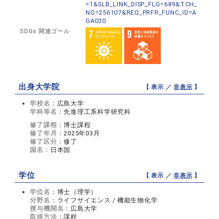
=1&SLB_LINK_DISP_FLG=689&TCH_
NO=256107&REQ_PRFR_FUNC_ID=A
GA030
SDGs 関連ゴール
出身大学院
【 表示 ／
非表示
】
学校名：
広島大学
学科等名：
先進理工系科学研究科
修了課程：
博士課程
修了年月：
2025年03月
修了区分：
修了
国名：
日本国
学位
【 表示 ／
非表示
】
学位名：
博士（理学）
分野名：
ライフサイエンス / 機能生物化学
授与機関名：
広島大学
取得方法：
課程