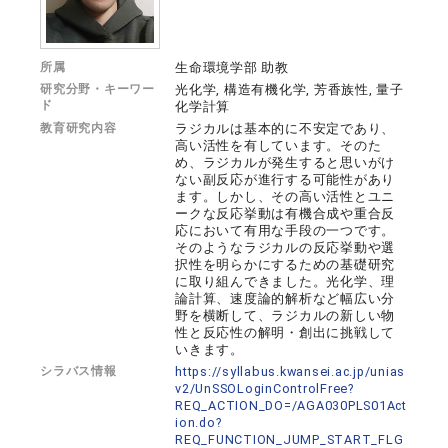
所属
生命環境学部 助教
研究分野・キーワー
光化学, 構造有機化学, 芳香族性, 量子
ド
化学計算
教育研究内容
ラジカルは基本的に不安定であり、
⾼い活性を有しています。そのた
め、ラジカルが発⽣すると思いがけ
ない副反応が進⾏する可能性があり
ます。しかし、その⾼い活性とユニ
ークな反応挙動は有機合成や重合反
応において有⽤な⼿段の⼀つです。
そのようなラジカルの反応挙動や選
択性を明らかにするための基礎研究
に取り組んできました。光化学、理
論計算、速度論的解析など幅広い分
野を横断して、ラジカルの新しい物
性と反応性の解明・創出に挑戦して
いきます。
シラバス情報
https://syllabus.kwansei.ac.jp/unias
v2/UnSSOLoginControlFree?
REQ_ACTION_DO=/AGA030PLS01Act
ion.do?
REQ_FUNCTION_JUMP_START_FLG