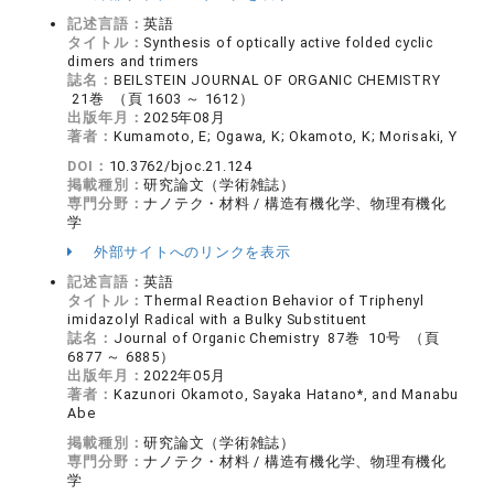
記述言語：
英語
タイトル：
Synthesis of optically active folded cyclic
dimers and trimers
誌名：
BEILSTEIN JOURNAL OF ORGANIC CHEMISTRY
21巻 （頁 1603 ～ 1612）
出版年月：
2025年08月
著者：
Kumamoto, E; Ogawa, K; Okamoto, K; Morisaki, Y
DOI：
10.3762/bjoc.21.124
掲載種別：
研究論文（学術雑誌）
専門分野：
ナノテク・材料 / 構造有機化学、物理有機化
学
外部サイトへのリンクを表示
記述言語：
英語
タイトル：
Thermal Reaction Behavior of Triphenyl
imidazolyl Radical with a Bulky Substituent
誌名：
Journal of Organic Chemistry 87巻 10号 （頁
6877 ～ 6885）
出版年月：
2022年05月
著者：
Kazunori Okamoto, Sayaka Hatano*, and Manabu
Abe
掲載種別：
研究論文（学術雑誌）
専門分野：
ナノテク・材料 / 構造有機化学、物理有機化
学