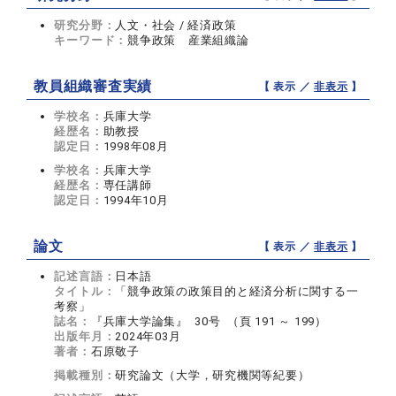
研究分野：
人文・社会 / 経済政策
キーワード：
競争政策 産業組織論
教員組織審査実績
【 表示 ／
非表示
】
学校名：
兵庫大学
経歴名：
助教授
認定日：
1998年08月
学校名：
兵庫大学
経歴名：
専任講師
認定日：
1994年10月
論文
【 表示 ／
非表示
】
記述言語：
日本語
タイトル：
「競争政策の政策目的と経済分析に関する一
考察」
誌名：
『兵庫大学論集』 30号 （頁 191 ～ 199）
出版年月：
2024年03月
著者：
石原敬子
掲載種別：
研究論文（大学，研究機関等紀要）