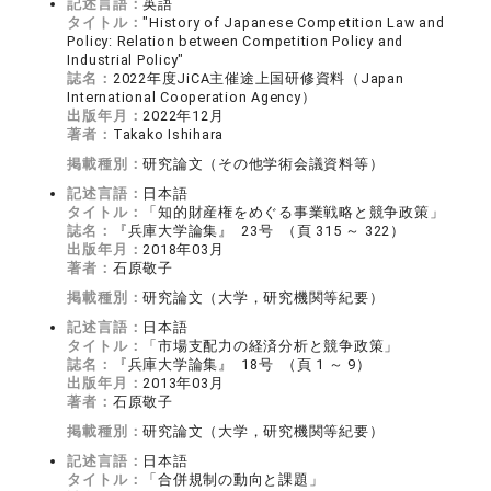
記述言語：
英語
タイトル：
"History of Japanese Competition Law and
Policy: Relation between Competition Policy and
Industrial Policy"
誌名：
2022年度JiCA主催途上国研修資料（Japan
International Cooperation Agency）
出版年月：
2022年12月
著者：
Takako Ishihara
掲載種別：
研究論文（その他学術会議資料等）
記述言語：
日本語
タイトル：
「知的財産権をめぐる事業戦略と競争政策」
誌名：
『兵庫大学論集』 23号 （頁 315 ～ 322）
出版年月：
2018年03月
著者：
石原敬子
掲載種別：
研究論文（大学，研究機関等紀要）
記述言語：
日本語
タイトル：
「市場支配力の経済分析と競争政策」
誌名：
『兵庫大学論集』 18号 （頁 1 ～ 9）
出版年月：
2013年03月
著者：
石原敬子
掲載種別：
研究論文（大学，研究機関等紀要）
記述言語：
日本語
タイトル：
「合併規制の動向と課題」