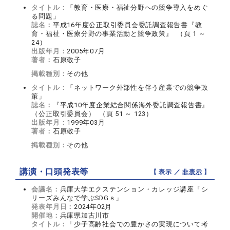
タイトル：
「教育・医療・福祉分野への競争導入をめぐ
る問題」
誌名：
平成16年度公正取引委員会委託調査報告書『教
育・福祉・医療分野の事業活動と競争政策』 （頁 1 ～
24）
出版年月：
2005年07月
著者：
石原敬子
掲載種別：
その他
タイトル：
「ネットワーク外部性を伴う産業での競争政
策」
誌名：
『平成10年度企業結合関係海外委託調査報告書』
（公正取引委員会） （頁 51 ～ 123）
出版年月：
1999年03月
著者：
石原敬子
掲載種別：
その他
講演・口頭発表等
【 表示 ／
非表示
】
会議名：
兵庫大学エクステンション・カレッジ講座「シ
リーズみんなで学ぶSDGｓ」
発表年月日：
2024年02月
開催地：
兵庫県加古川市
タイトル：
「少子高齢社会での豊かさの実現について考