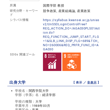
所属
国際学部 教授
研究分野・キーワー
競争政策, 産業組織論, 産業政策
ド
シラバス情報
https://syllabus.kwansei.ac.jp/unias
v2/UnSSOLoginControlFree?
REQ_ACTION_DO=/AGA030PLS01Act
ion.do?
REQ_FUNCTION_JUMP_START_FLG
=1&SLB_LINK_DISP_FLG=689&TCH_
NO=260006&REQ_PRFR_FUNC_ID=A
GA030
SDGs 関連ゴール
出身大学
【 表示 ／
非表示
】
学校名：
関西学院大学
学部（学系）名：
経済学部
学校の種類：
大学
卒業年月：
1988年03月
卒業区分：
卒業