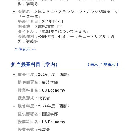
習，講義等
会議名：
兵庫大学エクステンション・カレッジ講座「シ
リーズ平成」
発表年月日：
2019年03月
開催地：
兵庫県加古川市
タイトル：
「規制改革について考える」
会議種別：
公開講演，セミナー，チュートリアル，講
習，講義等
全件表示 >>
担当授業科目（学内）
【 表示 ／
非表示
】
履修年度：
2026年度（西暦）
提供部署名：
経済学部
授業科目名：
US Economy
授業形式：
代表者
履修年度：
2026年度（西暦）
提供部署名：
国際学部
授業科目名：
US Economy
授業形式：
代表者