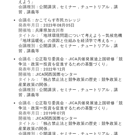
えよう」
会議種別：
公開講演，セミナー，チュートリアル，講
習，講義等
会議名：
かこてらす市民カレッジ
発表年月日：
2023年08月05日
開催地：
兵庫県加古川市
タイトル：
「地球環境問題について考えよう～気候危機
『地球温暖化』の原因と仕組みを経済学で考える～」
会議種別：
公開講演，セミナー，チュートリアル，講
習，講義等
会議名：
公正取引委員会・JICA共催発展途上国研修「競
争法・政策ー投資を促進するための基盤づくり」
発表年月日：
2022年12月
開催地：
JICA関西国際センター
タイトル：
「独占禁止法と競争政策の歴史：競争政策と
産業政策の関係」
会議種別：
公開講演，セミナー，チュートリアル，講
習，講義等
会議名：
公正取引委員会・JICA共催発展途上国研修「競
争法・政策ー投資を促進するための基盤づくり」
発表年月日：
2019年07月
開催地：
JICA関西国際センター
タイトル：
「独占禁止法と競争政策の歴史：競争政策と
産業政策の関係」
会議種別：
公開講演，セミナー，チュートリアル，講