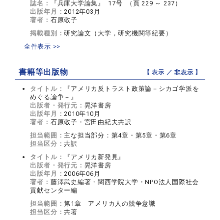
誌名：
『兵庫大学論集』 17号 （頁 229 ～ 237）
出版年月：
2012年03月
著者：
石原敬子
掲載種別：
研究論文（大学，研究機関等紀要）
全件表示 >>
書籍等出版物
【 表示 ／
非表示
】
タイトル：
『アメリカ反トラスト政策論－シカゴ学派を
めぐる論争－』
出版者・発行元：
晃洋書房
出版年月：
2010年10月
著者：
石原敬子・宮田由紀夫共訳
担当範囲：
主な担当部分：第4章・第5章・第6章
担当区分：
共訳
タイトル：
『アメリカ新発見』
出版者・発行元：
晃洋書房
出版年月：
2006年06月
著者：
藤澤武史編著・関西学院大学・NPO法人国際社会
貢献センター編
担当範囲：
第1章 アメリカ人の競争意識
担当区分：
共著