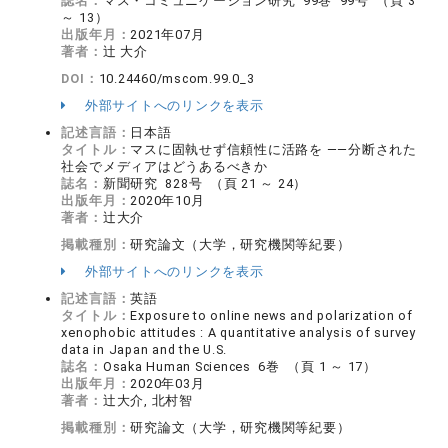
誌名：
マス・コミュニケーション研究 99巻 99号 （頁 3
～ 13）
出版年月：
2021年07月
著者：
辻 大介
DOI：
10.24460/mscom.99.0_3
外部サイトへのリンクを表示
記述言語：
日本語
タイトル：
マスに固執せず信頼性に活路を ――分断された
社会でメディアはどうあるべきか
誌名：
新聞研究 828号 （頁 21 ～ 24）
出版年月：
2020年10月
著者：
辻大介
掲載種別：
研究論文（大学，研究機関等紀要）
外部サイトへのリンクを表示
記述言語：
英語
タイトル：
Exposure to online news and polarization of
xenophobic attitudes : A quantitative analysis of survey
data in Japan and the U.S.
誌名：
Osaka Human Sciences 6巻 （頁 1 ～ 17）
出版年月：
2020年03月
著者：
辻大介, 北村智
掲載種別：
研究論文（大学，研究機関等紀要）