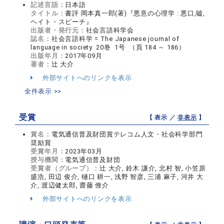
記述言語：
日本語
タイトル：
書評 岡本真一郎(著)『悪意の心理学 : 悪口,嘘,
ヘイト・スピーチ』
出版者・発行元：
社会言語科学会
誌名：
社会言語科学 = The Japanese journal of
language in society 20巻 1号 （頁 184 ～ 186）
出版年月：
2017年09月
著者：
辻 大介
外部サイトへのリンクを表示
全件表示 >>
受賞
【 表示 ／
非表示
】
賞名：
電気通信普及財団賞テレコム人文・社会科学部門
奨励賞
受賞年月：
2023年03月
授与機関：
電気通信普及財団
受賞者（グループ）：
辻 大介, 鈴木 謙介, 北村 智, 小笠原
盛浩, 田辺 俊介, 樋口 耕一, 浅野 智彦, 三浦 麻子, 河井 大
介, 渡辺健太郎, 齋藤 僚介
外部サイトへのリンクを表示