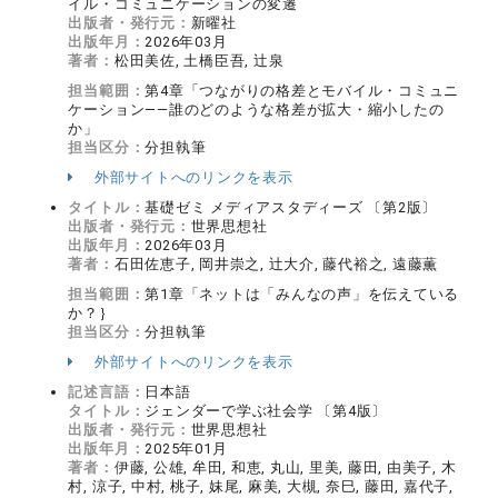
イル・コミュニケーションの変遷
出版者・発行元：
新曜社
出版年月：
2026年03月
著者：
松田美佐, 土橋臣吾, 辻泉
担当範囲：
第4章「つながりの格差とモバイル・コミュニ
ケーション――誰のどのような格差が拡大・縮小したの
か」
担当区分：
分担執筆
外部サイトへのリンクを表示
タイトル：
基礎ゼミ メディアスタディーズ 〔第2版〕
出版者・発行元：
世界思想社
出版年月：
2026年03月
著者：
石田佐恵子, 岡井崇之, 辻大介, 藤代裕之, 遠藤薫
担当範囲：
第1章「ネットは「みんなの声」を伝えている
か？｝
担当区分：
分担執筆
外部サイトへのリンクを表示
記述言語：
日本語
タイトル：
ジェンダーで学ぶ社会学 〔第4版〕
出版者・発行元：
世界思想社
出版年月：
2025年01月
著者：
伊藤, 公雄, 牟田, 和恵, 丸山, 里美, 藤田, 由美子, 木
村, 涼子, 中村, 桃子, 妹尾, 麻美, 大槻, 奈巳, 藤田, 嘉代子,