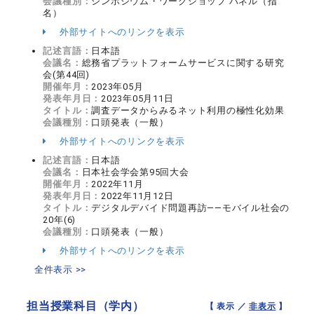
会議種別：
シンポジウム・ワークショップ パネル（指
名）
外部サイトへのリンクを表示
記述言語：
日本語
会議名：
総務省プラットフォームサービスに関する研究
会(第44回)
開催年月：
2023年05月
発表年月日：
2023年05月11日
タイトル：
調査データからみるネット利用の極性化効果
会議種別：
口頭発表（一般）
外部サイトへのリンクを表示
記述言語：
日本語
会議名：
日本社会学会第95回大会
開催年月：
2022年11月
発表年月日：
2022年11月12日
タイトル：
デジタルデバイド問題再訪――モバイル社会の
20年(6)
会議種別：
口頭発表（一般）
外部サイトへのリンクを表示
全件表示 >>
担当授業科目（学内）
【 表示 ／
非表示
】