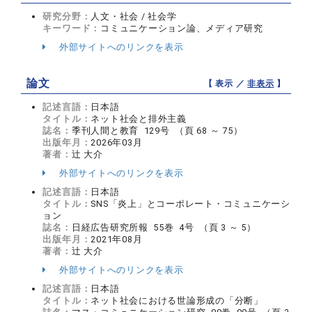
研究分野：
人文・社会 / 社会学
キーワード：
コミュニケーション論、メディア研究
外部サイトへのリンクを表示
論文
【 表示 ／
非表示
】
記述言語：
日本語
タイトル：
ネット社会と排外主義
誌名：
季刊人間と教育 129号 （頁 68 ～ 75）
出版年月：
2026年03月
著者：
辻 大介
外部サイトへのリンクを表示
記述言語：
日本語
タイトル：
SNS「炎上」とコーポレート・コミュニケーシ
ョン
誌名：
日経広告研究所報 55巻 4号 （頁 3 ～ 5）
出版年月：
2021年08月
著者：
辻 大介
外部サイトへのリンクを表示
記述言語：
日本語
タイトル：
ネット社会における世論形成の「分断」