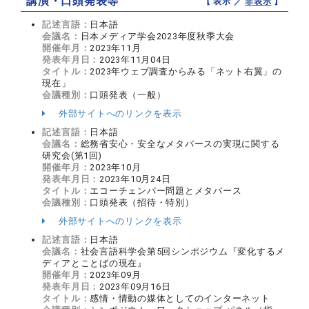
講演・口頭発表等
【 表示 ／
非表示
】
記述言語：
日本語
会議名：
日本メディア学会2023年度秋季大会
開催年月：
2023年11月
発表年月日：
2023年11月04日
タイトル：
2023年ウェブ調査からみる「ネット右翼」の
現在」
会議種別：
口頭発表（一般）
外部サイトへのリンクを表示
記述言語：
日本語
会議名：
総務省安心・安全なメタバースの実現に関する
研究会(第1回)
開催年月：
2023年10月
発表年月日：
2023年10月24日
タイトル：
エコーチェンバー問題とメタバース
会議種別：
口頭発表（招待・特別）
外部サイトへのリンクを表示
記述言語：
日本語
会議名：
社会言語科学会第5回シンポジウム『変化するメ
ディアとことばの現在』
開催年月：
2023年09月
発表年月日：
2023年09月16日
タイトル：
感情・情動の媒体としてのインターネット