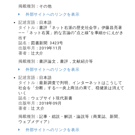
掲載種別：
その他
外部サイトへのリンクを表示
記述言語：
日本語
タイトル：
書評『ネット右派の歴史社会学』伊藤昌亮著
――「ネット右翼」的な言論の“点と線”を事細かにえがき
出す
誌名：
図書新聞 3423号
出版年月：
2019年11月
著者：
辻大介
掲載種別：
書評論文，書評，文献紹介等
外部サイトへのリンクを表示
記述言語：
日本語
タイトル：
最新調査で判明、インターネットはこうして
社会を「分断」する――炎上商法の果て、穏健派は消えて
いく
誌名：
ウェブサイト現代新書
出版年月：
2018年09月
著者：
辻 大介
掲載種別：
記事・総説・解説・論説等（商業誌、新聞、
ウェブメディア）
外部サイトへのリンクを表示