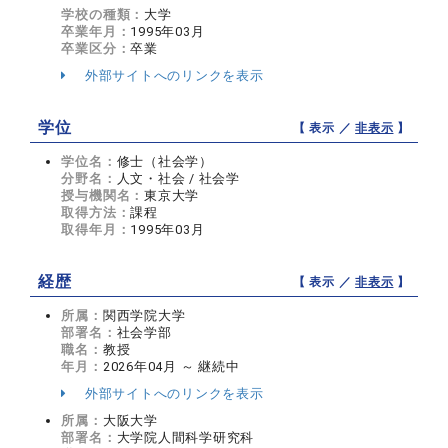
学校の種類：
大学
卒業年月：
1995年03月
卒業区分：
卒業
外部サイトへのリンクを表示
学位
【 表示 ／
非表示
】
学位名：
修士（社会学）
分野名：
人文・社会 / 社会学
授与機関名：
東京大学
取得方法：
課程
取得年月：
1995年03月
経歴
【 表示 ／
非表示
】
所属：
関西学院大学
部署名：
社会学部
職名：
教授
年月：
2026年04月 ～ 継続中
外部サイトへのリンクを表示
所属：
大阪大学
部署名：
大学院人間科学研究科