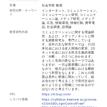
所属
社会学部 教授
研究分野・キーワー
インターネット, コミュニケーション,
ド
コミュニケーション研究, コミュニケ
ーション論, メディア研究, メディア
論, 広告, 情報環境, 情報行動, 携帯電
話, 社会調査, 語用論
教育研究内容
コミュニケーションに関する理論研
究、および、メディア／ネットに関
する調査研究を、専門としていま
す。近年の主な研究テーマは、(1)日
本社会における友人関係の変容、(2)
ネット社会における民主主義的基盤
の「分断」、の２つに分かれます。
まったく毛色の異なるテーマではあ
りますが、一方は親密圏におけるつ
ながり、他方は公共圏における断絶
という対照をなします。これらの両
面は意外に密接に関わっていて、組
み合わせて考えることで現代社会の
ありようがより明確につかめるので
はないかと考えています。
URL
https://d-tsuji.com/
シラバス情報
https://syllabus.kwansei.ac.jp/unias
v2/UnSSOLoginControlFree?