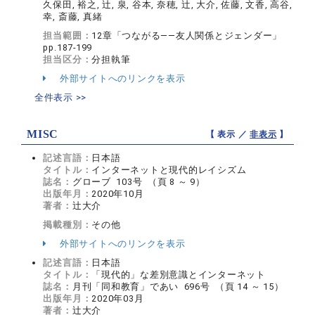
久保田, 裕之, 辻, 泉, 谷本, 奈穂, 辻, 大介, 佐藤, 文香, 高谷,
幸, 斎藤, 真緒
担当範囲：
12章「つながる――友人関係とジェンダー」
pp.187-199
担当区分：
分担執筆
外部サイトへのリンクを表示
全件表示 >>
MISC
【 表示 ／
非表示
】
記述言語：
日本語
タイトル：
インターネットと現代的レイシズム
誌名：
グローブ 103号 （頁 8 ～ 9）
出版年月：
2020年10月
著者：
辻大介
掲載種別：
その他
外部サイトへのリンクを表示
記述言語：
日本語
タイトル：
「現代的」な差別意識とインターネット
誌名：
月刊「同和教育」であい 696号 （頁 14 ～ 15）
出版年月：
2020年03月
著者：
辻大介