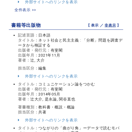
外部サイトへのリンクを表示
全件表示 >>
書籍等出版物
【 表示 ／
非表示
】
記述言語：
日本語
タイトル：
ネット社会と民主主義 : 「分断」問題を調査デ
ータから検証する
出版者・発行元：
有斐閣
出版年月：
2021年11月
著者：
辻, 大介
担当区分：
編集
外部サイトへのリンクを表示
タイトル：
コミュニケーション論をつかむ
出版者・発行元：
有斐閣
出版年月：
2014年05月
著者：
辻大介, 是永論, 関谷直也
著書種別：
教科書・概説・概論
担当区分：
共著
外部サイトへのリンクを表示
タイトル：
つながりの「曲がり角」ーデータで読むモバ