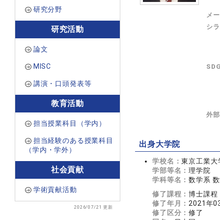
研究分野
メー
シラ
研究活動
論文
MISC
SD
講演・口頭発表等
教育活動
外部
担当授業科目（学内）
担当経験のある授業科目
出身大学院
（学内・学外）
学校名：
東京工業大学
社会貢献
学部等名：
理学院
学科等名：
数学系 
学術貢献活動
修了課程：
博士課程
修了年月：
2021年0
2026/07/21 更新
修了区分：
修了