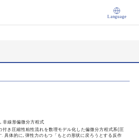
Language
, 非線形偏微分方程式
性力付き圧縮性粘性流れを数理モデル化した偏微分方程式系(圧
. 具体的に, 弾性力のもつ「もとの形状に戻ろうとする反作