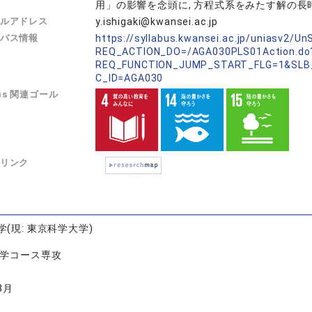
用」の影響を念頭に, 方程式系をみたす解の長
ルアドレス
y.ishigaki@kwansei.ac.jp
バス情報
https://syllabus.kwansei.ac.jp/uniasv2/U
REQ_ACTION_DO=/AGA030PLS01Action.do
REQ_FUNCTION_JUMP_START_FLG=1&SLB
C_ID=AGA030
Gs 関連ゴール
リンク
(現: 東京科学大学)
数学コース専攻
3月