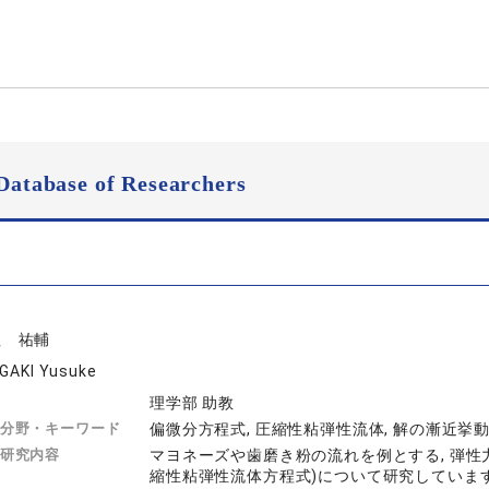
Database of Researchers
垣 祐輔
IGAKI Yusuke
理学部 助教
分野・キーワード
偏微分方程式, 圧縮性粘弾性流体, 解の漸近挙動
研究内容
マヨネーズや歯磨き粉の流れを例とする, 弾
縮性粘弾性流体方程式)について研究しています