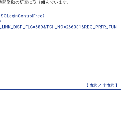
時間挙動の研究に取り組んでいます.
nSSOLoginControlFree?
?
_LINK_DISP_FLG=689&TCH_NO=266081&REQ_PRFR_FUN
【 表示 ／
非表示
】