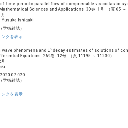
 of time-periodic parallel flow of compressible viscoelastic sys
 Mathematical Sciences and Applications 30巻 1号 （頁 65 ～
1月
, Yusuke Ishigaki
（学術雑誌）
リンクを表示
p
n wave phenomena and L
decay estimates of solutions of co
Differential Equations 269巻 12号 （頁 11195 ～ 11230）
2月
aki
.2020.07.020
（学術雑誌）
リンクを表示