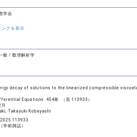
数学会
リンクを表示
般 / 数理解析学
ergy decay of solutions to the linearized compressible viscoe
Differential Equations 454巻 （頁 113933）
2月
aki, Takayuki Kobayashi
e.2025.113933
（学術雑誌）