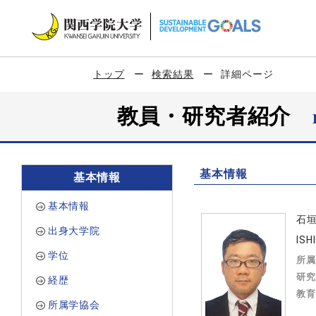
トップ
検索結果
詳細ページ
教員・研究者紹介
基本情報
基本情報
基本情報
石
出身大学院
ISH
学位
所属
研究
経歴
教育
所属学協会