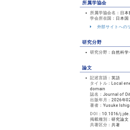
所属学協会
所属学協会名：
日本
学会所在国：
日本国
外部サイトへの
研究分野
研究分野：
自然科学一
論文
記述言語：
英語
タイトル：
Local en
domain
誌名：
Journal of 
出版年月：
2026年0
著者：
Yusuke Ishig
DOI：
10.1016/j.jd
掲載種別：
研究論文
共著区分：
共著