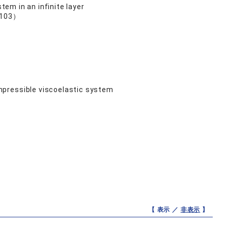
tem in an infinite layer
 103）
mpressible viscoelastic system
【 表示 ／
非表示
】