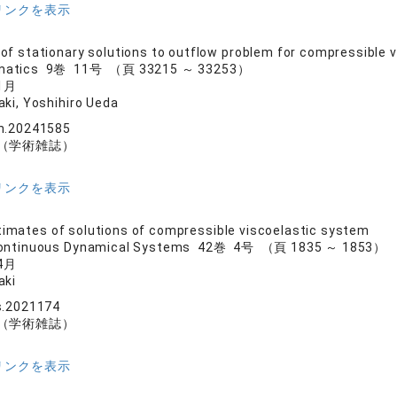
リンクを表示
y of stationary solutions to outflow problem for compressible 
matics 9巻 11号 （頁 33215 ～ 33253）
1月
aki, Yoshihiro Ueda
h.20241585
（学術雑誌）
リンクを表示
imates of solutions of compressible viscoelastic system
 Continuous Dynamical Systems 42巻 4号 （頁 1835 ～ 1853）
4月
aki
s.2021174
（学術雑誌）
リンクを表示