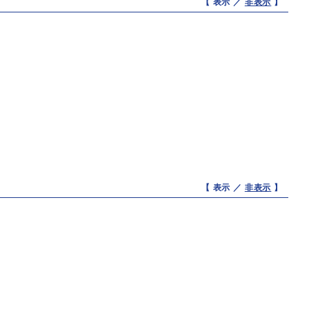
【 表示 ／
非表示
】
【 表示 ／
非表示
】