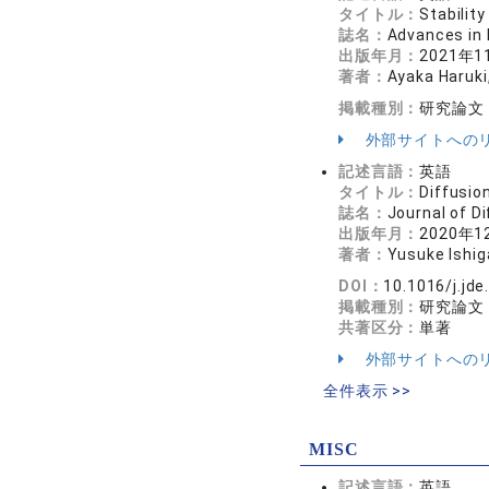
タイトル：
Stability
誌名：
Advances in
出版年月：
2021年1
著者：
Ayaka Haruki
掲載種別：
研究論文
外部サイトへの
記述言語：
英語
タイトル：
Diffusio
誌名：
Journal of 
出版年月：
2020年1
著者：
Yusuke Ishig
DOI：
10.1016/j.jde
掲載種別：
研究論文
共著区分：
単著
外部サイトへの
全件表示 >>
MISC
記述言語：
英語