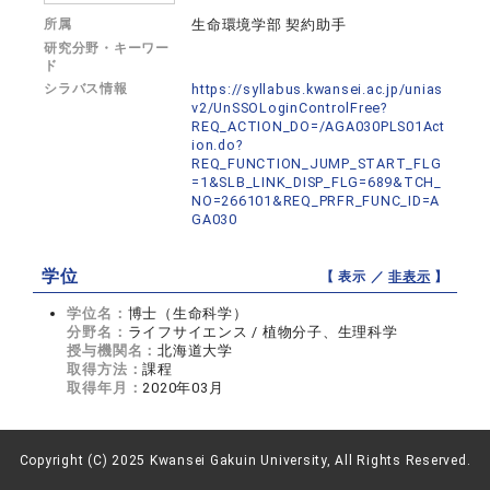
所属
生命環境学部 契約助手
研究分野・キーワー
ド
シラバス情報
https://syllabus.kwansei.ac.jp/unias
v2/UnSSOLoginControlFree?
REQ_ACTION_DO=/AGA030PLS01Act
ion.do?
REQ_FUNCTION_JUMP_START_FLG
=1&SLB_LINK_DISP_FLG=689&TCH_
NO=266101&REQ_PRFR_FUNC_ID=A
GA030
学位
【 表示 ／
非表示
】
学位名：
博士（生命科学）
分野名：
ライフサイエンス / 植物分子、生理科学
授与機関名：
北海道大学
取得方法：
課程
取得年月：
2020年03月
Copyright (C) 2025 Kwansei Gakuin University, All Rights Reserved.