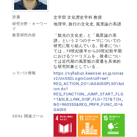
所属
文学部 文化歴史学科 教授
研究分野・キーワー
地理学, 旅行の文化史, 風景論の系譜
ド
教育研究内容
「観光の文化史」と「風景論の系
譜」という２つのテーマについての
研究に取り組んでいる。前者につい
ては，19世紀後半から20世紀前半期
におけるツーリズムを，後者につい
ては近代期の風景観の変遷を具体的
な研究対象としている．
シラバス情報
https://syllabus.kwansei.ac.jp/unias
v2/UnSSOLoginControlFree?
REQ_ACTION_DO=/AGA030PLS01Act
ion.do?
REQ_FUNCTION_JUMP_START_FLG
=1&SLB_LINK_DISP_FLG=727&TCH_
NO=960350&REQ_PRFR_FUNC_ID=A
GA030
SDGs 関連ゴール