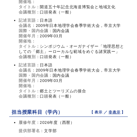
開催地：
タイトル：
開道五十年記念北海道博覧会と地域文化
会議種別：
口頭発表（一般）
記述言語：
日本語
会議名：
2009年日本地理学会春季学術大会，帝京大学
国際・国内会議：
国内会議
開催年月：
2009年03月
開催地：
タイトル：
シンポジウム・オーガナイザー「地理思想と
しての「郷土」ーローカルな範域をめぐる諸実践ー」
会議種別：
口頭発表（一般）
記述言語：
日本語
会議名：
2009年日本地理学会春季学術大会，帝京大学
国際・国内会議：
国内会議
開催年月：
2009年03月
開催地：
タイトル：
郷土とツーリズムの接合
会議種別：
口頭発表（一般）
担当授業科目（学内）
【 表示 ／
非表示
】
履修年度：
2026年度（西暦）
提供部署名：
文学部