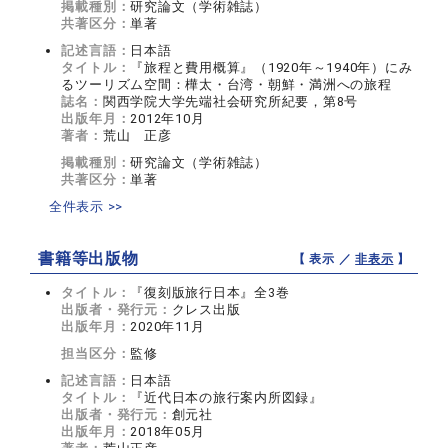
掲載種別：
研究論文（学術雑誌）
共著区分：
単著
記述言語：
日本語
タイトル：
『旅程と費用概算』（1920年～1940年）にみ
るツーリズム空間：樺太・台湾・朝鮮・満洲への旅程
誌名：
関西学院大学先端社会研究所紀要，第8号
出版年月：
2012年10月
著者：
荒山 正彦
掲載種別：
研究論文（学術雑誌）
共著区分：
単著
全件表示 >>
書籍等出版物
【 表示 ／
非表示
】
タイトル：
『復刻版旅行日本』全3巻
出版者・発行元：
クレス出版
出版年月：
2020年11月
担当区分：
監修
記述言語：
日本語
タイトル：
『近代日本の旅行案内所図録』
出版者・発行元：
創元社
出版年月：
2018年05月