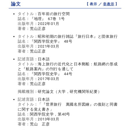
論文
【 表示 ／
非表示
】
タイトル：
百年前の旅行空間
誌名：
『地理』 67巻 1号
出版年月：
2022年01月
著者：
荒山正彦
タイトル：
昭和初期の旅行雑誌『旅行日本』と団体旅行
誌名：
『関西学院史学』 48号
出版年月：
2021年03月
著者：
荒山正彦
記述言語：
日本語
タイトル：
海上旅行の近代化と日本郵船：航路網の形成
と『航路案内』の刊行を通して
誌名：
『関西学院史学』 44号
出版年月：
2017年03月
著者：
荒山正彦
掲載種別：
研究論文（大学，研究機関等紀要）
記述言語：
日本語
タイトル：
「『世界旅行 萬國名所図繪』の復刻と同書
に関する覚え書き」
誌名：
関西学院史学，第40号
出版年月：
2013年03月
著者：
荒山 正彦