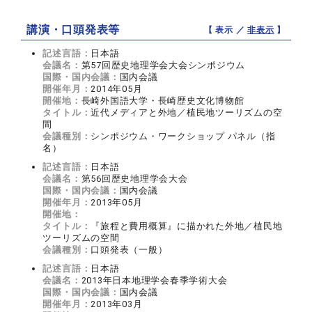
講演・口頭発表等
【 表示 ／
非表示
】
記述言語：
日本語
会議名：
第57回歴史地理学会大会シンポジウム
国際・国内会議：
国内会議
開催年月：
2014年05月
開催地：
長崎外国語大学・長崎歴史文化博物館
タイトル：
近代メディアと外地／植民地ツーリズムの空
間
会議種別：
シンポジウム・ワークショップ パネル（指
名）
記述言語：
日本語
会議名：
第56回歴史地理学会大会
国際・国内会議：
国内会議
開催年月：
2013年05月
開催地：
タイトル：
『旅程と費用概算』に描かれた外地／植民地
ツーリズムの空間
会議種別：
口頭発表（一般）
記述言語：
日本語
会議名：
2013年日本地理学会春季学術大会
国際・国内会議：
国内会議
開催年月：
2013年03月