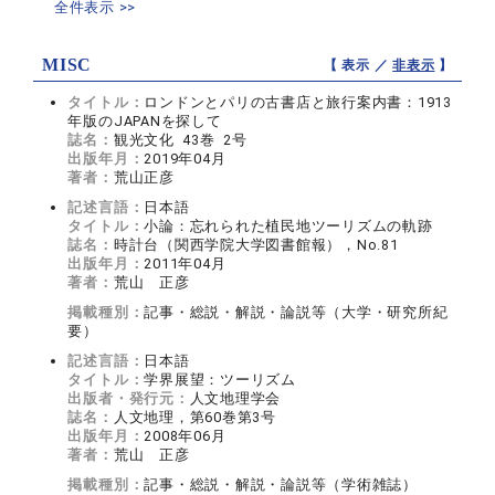
全件表示 >>
MISC
【 表示 ／
非表示
】
タイトル：
ロンドンとパリの古書店と旅行案内書：1913
年版のJAPANを探して
誌名：
観光文化 43巻 2号
出版年月：
2019年04月
著者：
荒山正彦
記述言語：
日本語
タイトル：
小論：忘れられた植民地ツーリズムの軌跡
誌名：
時計台（関西学院大学図書館報），No.81
出版年月：
2011年04月
著者：
荒山 正彦
掲載種別：
記事・総説・解説・論説等（大学・研究所紀
要）
記述言語：
日本語
タイトル：
学界展望：ツーリズム
出版者・発行元：
人文地理学会
誌名：
人文地理，第60巻第3号
出版年月：
2008年06月
著者：
荒山 正彦
掲載種別：
記事・総説・解説・論説等（学術雑誌）