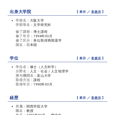
出身大学院
【 表示 ／
非表示
】
学校名：
大阪大学
学部等名：
文学研究科
修了課程：
博士課程
修了年月：
1994年03月
修了区分：
単位取得満期退学
国名：
日本国
学位
【 表示 ／
非表示
】
学位名：
修士（人文科学）
分野名：
人文・社会 / 人文地理学
授与機関名：
富山大学
取得方法：
課程
取得年月：
1990年03月
経歴
【 表示 ／
非表示
】
所属：
関西学院大学
職名：
教授