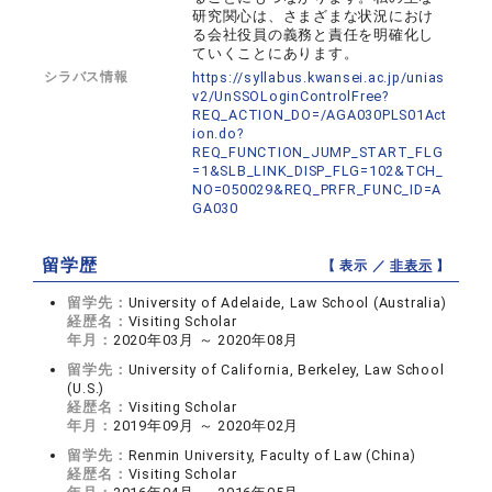
研究関心は、さまざまな状況におけ
る会社役員の義務と責任を明確化し
ていくことにあります。
シラバス情報
https://syllabus.kwansei.ac.jp/unias
v2/UnSSOLoginControlFree?
REQ_ACTION_DO=/AGA030PLS01Act
ion.do?
REQ_FUNCTION_JUMP_START_FLG
=1&SLB_LINK_DISP_FLG=102&TCH_
NO=050029&REQ_PRFR_FUNC_ID=A
GA030
留学歴
【 表示 ／
非表示
】
留学先：
University of Adelaide, Law School (Australia)
経歴名：
Visiting Scholar
年月：
2020年03月 ～ 2020年08月
留学先：
University of California, Berkeley, Law School
(U.S.)
経歴名：
Visiting Scholar
年月：
2019年09月 ～ 2020年02月
留学先：
Renmin University, Faculty of Law (China)
経歴名：
Visiting Scholar