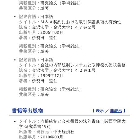
掲載種別：
研究論文（学術雑誌）
共著区分：
単著
記述言語：
日本語
タイトル：
Ｍ＆Ａ契約における取引保護条項の有効性
誌名：
金沢法学（金沢大学）４７巻２号
出版年月：
2005年03月
著者：
伊勢田 道仁
掲載種別：
研究論文（学術雑誌）
共著区分：
単著
記述言語：
日本語
タイトル：
会社の内部統制システムと取締役の監視義務
誌名：
金沢法学（金沢大学）４２巻１号
出版年月：
1999年12月
著者：
伊勢田 道仁
掲載種別：
研究論文（学術雑誌）
共著区分：
単著
書籍等出版物
【 表示 ／
非表示
】
タイトル：
内部統制と会社役員の法的責任（関西学院大
学 研究叢書198）
出版者・発行元：
中央経済社
出版年月：
2018年03月