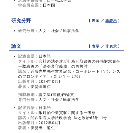
所属学協会名：
日本私法学会
学会所在国：
日本国
研究分野
【 表示 ／
非表示
】
研究分野：
人文・社会 / 民事法学
論文
【 表示 ／
非表示
】
記述言語：
日本語
タイトル：
会社の法令違反行為と取締役の任務懈怠責任
ー取締役の「法令遵守義務」の再検討
誌名：
近藤光男先生古希記念・コーポレートガバナンス
のフロンティア （頁 241 ～ 276）
出版年月：
2024年07月
著者：
伊勢田道仁
掲載種別：
論文集(書籍)内論文
専門分野：
人文・社会 / 民事法学
記述言語：
日本語
タイトル：
敵対的企業買収に関する一考察
誌名：
関西学院大学法政学会 法と政治63巻 1号
出版年月：
2012年04月
著者：
伊勢田 道仁