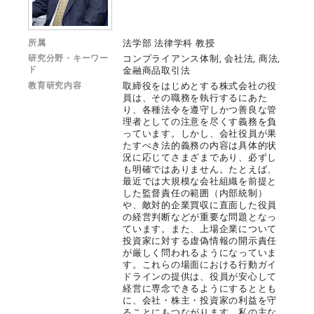
所属
法学部 法律学科 教授
研究分野・キーワー
コンプライアンス体制, 会社法, 商法,
ド
金融商品取引法
教育研究内容
取締役をはじめとする株式会社の役
員は、その職務を執行するにあた
り、各種法令を遵守しかつ善良な管
理者としての注意を尽くす義務を負
っています。しかし、会社役員が果
たすべき法的義務の内容は具体的状
況に応じてさまざまであり、必ずし
も明確ではありません。たとえば、
最近では大規模な会社組織を前提と
した監督責任の範囲（内部統制）
や、敵対的企業買収に直面した役員
の経営判断などが重要な問題となっ
ています。また、上場企業について
投資家に対する虚偽情報の開示責任
が厳しく問われるようになっていま
す。これらの場面における行動ガイ
ドラインの提供は、役員が安心して
経営に専念できるようにするととも
に、会社・株主・投資家の利益を守
ることにもつながります。私の主な