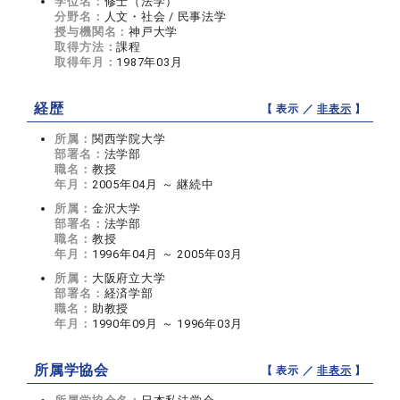
学位名：
修士（法学）
分野名：
人文・社会 / 民事法学
授与機関名：
神戸大学
取得方法：
課程
取得年月：
1987年03月
経歴
【 表示 ／
非表示
】
所属：
関西学院大学
部署名：
法学部
職名：
教授
年月：
2005年04月 ～ 継続中
所属：
金沢大学
部署名：
法学部
職名：
教授
年月：
1996年04月 ～ 2005年03月
所属：
大阪府立大学
部署名：
経済学部
職名：
助教授
年月：
1990年09月 ～ 1996年03月
所属学協会
【 表示 ／
非表示
】