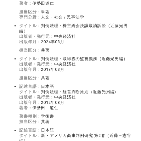
著者：
伊勢田道仁
担当区分：
単著
専門分野：
人文・社会 / 民事法学
タイトル：
判例法理・株主総会決議取消訴訟（近藤光男
編）
出版者・発行元：
中央経済社
出版年月：
2024年03月
担当区分：
共著
タイトル：
判例法理・取締役の監視義務（近藤光男編）
出版者・発行元：
中央経済社
出版年月：
2018年03月
担当区分：
共著
記述言語：
日本語
タイトル：
判例法理・経営判断原則（近藤光男編)
出版者・発行元：
中央経済社
出版年月：
2012年08月
著者：
伊勢田 道仁
著書種別：
学術書
担当区分：
共著
記述言語：
日本語
タイトル：
新・アメリカ商事判例研究 第2巻（近藤＝志谷
編）