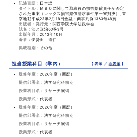
記述言語：
日本語
タイトル：
ＭＢＯに関して取締役の損害賠償責任が否定
された事案（レックス損害賠償請求事件第一審判決）, 東
京地裁平成23年2月18日金融・商事判例1363号48頁
出版者・発行元：
関西学院大学法政学会
誌名：
法と政治63巻3号
出版年月：
2012年10月
著者：
伊勢田 道仁
掲載種別：
その他
担当授業科目（学内）
【 表示 ／
非表示
】
履修年度：
2026年度（西暦）
提供部署名：
法学研究科前期
授業科目名：
リサーチ演習
授業形式：
代表者
履修年度：
2026年度（西暦）
提供部署名：
法学研究科前期
授業科目名：
リサーチ演習
授業形式：
代表者