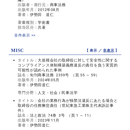
出版者・発行元：
商事法務
出版年月：
2012年08月
著者：
伊勢田 道仁
著書種別：
学術書
担当区分：
共著
全件表示 >>
MISC
【 表示 ／
非表示
】
タイトル：
大規模会社の取締役に対して安全性に関する
コンプライアンス体制構築義務違反の責任を負う実質的
可能性が認められた事例
誌名：
旬刊商事法務 2359号 （頁 55 ～ 59）
出版年月：
2024年05月
著者：
伊勢田道仁
専門分野：
人文・社会 / 民事法学
タイトル：
会社の業務行為が独禁法違反にあたる場合と
取締役の任務懈怠責任（世紀東急工業株主代表訴訟事
件）
誌名：
法と政治 74巻 3号 （頁 1 ～ 11）
出版年月：
2023年11月
著者：
伊勢田道仁