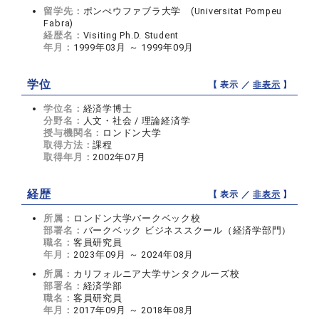
留学先：
ポンぺウファブラ大学 (Universitat Pompeu
Fabra)
経歴名：
Visiting Ph.D. Student
年月：
1999年03月 ～ 1999年09月
学位
【 表示 ／
非表示
】
学位名：
経済学博士
分野名：
人文・社会 / 理論経済学
授与機関名：
ロンドン大学
取得方法：
課程
取得年月：
2002年07月
経歴
【 表示 ／
非表示
】
所属：
ロンドン大学バークベック校
部署名：
バークベック ビジネススクール（経済学部門）
職名：
客員研究員
年月：
2023年09月 ～ 2024年08月
所属：
カリフォルニア大学サンタクルーズ校
部署名：
経済学部
職名：
客員研究員
年月：
2017年09月 ～ 2018年08月