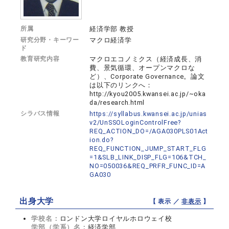
所属
経済学部 教授
研究分野・キーワー
マクロ経済学
ド
教育研究内容
マクロエコノミクス（経済成長、消
費、景気循環、オープンマクロな
ど）、Corporate Governance。論文
は以下のリンクへ：
http://kyou2005.kwansei.ac.jp/~oka
da/research.html
シラバス情報
https://syllabus.kwansei.ac.jp/unias
v2/UnSSOLoginControlFree?
REQ_ACTION_DO=/AGA030PLS01Act
ion.do?
REQ_FUNCTION_JUMP_START_FLG
=1&SLB_LINK_DISP_FLG=106&TCH_
NO=050036&REQ_PRFR_FUNC_ID=A
GA030
出身大学
【 表示 ／
非表示
】
学校名：
ロンドン大学ロイヤルホロウェイ校
学部（学系）名：
経済学部