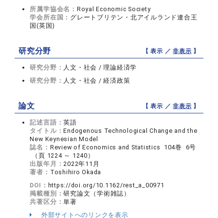
所属学協会名：
Royal Economic Society
学会所在国：
グレートブリテン・北アイルランド連合王
国(英国)
研究分野
【 表示 ／
非表示
】
研究分野：
人文・社会 / 理論経済学
研究分野：
人文・社会 / 経済政策
論文
【 表示 ／
非表示
】
記述言語：
英語
タイトル：
Endogenous Technological Change and the
New Keynesian Model
誌名：
Review of Economics and Statistics 104巻 6号
（頁 1224 ～ 1240）
出版年月：
2022年11月
著者：
Toshihiro Okada
DOI：
https://doi.org/10.1162/rest_a_00971
掲載種別：
研究論文（学術雑誌）
共著区分：
単著
外部サイトへのリンクを表示