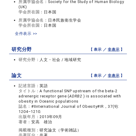
所属学協会名：
Society for the Study of Human Biology
(UK)
学会所在国：
日本国
所属学協会名：
日本民族衛生学会
学会所在国：
日本国
全件表示 >>
研究分野
【 表示 ／
非表示
】
研究分野：
人文・社会 / 地域研究
論文
【 表示 ／
非表示
】
記述言語：
英語
タイトル：
A functional SNP upstream of the beta-2
adrenergic receptor gene (
ADRB2
) is associated with
obesity in Oceanic populations
誌名：
#IInternational Journal of Obesity#IR，37(9):
1204–1210.
出版年月：
2013年09月
著者：
安高 雄治
掲載種別：
研究論文（学術雑誌）
共著区分：
共著