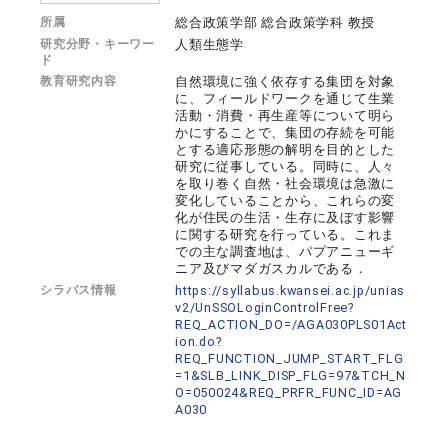
所属
総合政策学部 総合政策学科 教授
研究分野・キーワー
人類生態学
ド
教育研究内容
自然環境に強く依存する集団を対象
に、フィールドワークを通じて生業
活動・消費・再生産等について明ら
かにすることで、集団の存続を可能
とする適応形態の解明を目的とした
研究に従事している。同時に、人々
を取り巻く自然・社会環境は急激に
変化していることから、これらの変
化が住民の生活・生存に及ぼす影響
に関する研究を行っている。これま
での主な調査地は、パプアニューギ
ニア及びマダガスカルである．
シラバス情報
https://syllabus.kwansei.ac.jp/unias
v2/UnSSOLoginControlFree?
REQ_ACTION_DO=/AGA030PLS01Act
ion.do?
REQ_FUNCTION_JUMP_START_FLG
=1&SLB_LINK_DISP_FLG=97&TCH_N
O=050024&REQ_PRFR_FUNC_ID=AG
A030