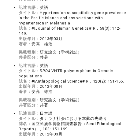
記述言語：
英語
タイトル：
Hypertension-susceptibility gene prevalence
in the Pacific Islands and associations with
hypertension in Melanesia
誌名：
#IJournal of Human Genetics#IR，58(3): 142-
149.
出版年月：
2013年03月
著者：
安高 雄治
掲載種別：
研究論文（学術雑誌）
共著区分：
共著
記述言語：
英語
タイトル：
DRD4
VNTR polymorphism in Oceanic
populations
誌名：
#IAnthropological Science#IR，120(2): 151-155.
出版年月：
2012年08月
著者：
安高 雄治
掲載種別：
研究論文（学術雑誌）
共著区分：
共著
記述言語：
日本語
タイトル：
タナラナ社会における本葬の先送り
誌名：
国立民族学博物館調査報告（Senri Ethnological
Reports），103: 151-169.
出版年月：
2012年03月