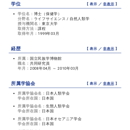
学位
【 表示 ／
非表示
】
学位名：
博士（保健学）
分野名：
ライフサイエンス / 自然人類学
授与機関名：
東京大学
取得方法：
課程
取得年月：
1999年03月
経歴
【 表示 ／
非表示
】
所属：
国立民族学博物館
職名：
共同研究員
年月：
2008年04月 ～ 2010年03月
所属学協会
【 表示 ／
非表示
】
所属学協会名：
日本人類学会
学会所在国：
日本国
所属学協会名：
生態人類学会
学会所在国：
日本国
所属学協会名：
日本オセアニア学会
学会所在国：
日本国