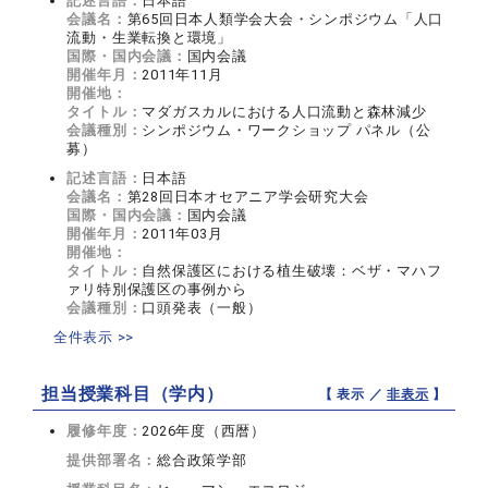
記述言語：
日本語
会議名：
第65回日本人類学会大会・シンポジウム「人口
流動・生業転換と環境」
国際・国内会議：
国内会議
開催年月：
2011年11月
開催地：
タイトル：
マダガスカルにおける人口流動と森林減少
会議種別：
シンポジウム・ワークショップ パネル（公
募）
記述言語：
日本語
会議名：
第28回日本オセアニア学会研究大会
国際・国内会議：
国内会議
開催年月：
2011年03月
開催地：
タイトル：
自然保護区における植生破壊：ベザ・マハフ
ァリ特別保護区の事例から
会議種別：
口頭発表（一般）
全件表示 >>
担当授業科目（学内）
【 表示 ／
非表示
】
履修年度：
2026年度（西暦）
提供部署名：
総合政策学部