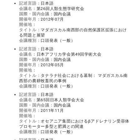
記述言語：
日本語
会議名：
第26回人類生態学研究会
国際・国内会議：
国内会議
開催年月：
2012年07月
開催地：
タイトル：
マダガスカル南西部の自然保護区拡張におけ
る問題と展望
会議種別：
口頭発表（一般）
記述言語：
日本語
会議名：
日本アフリカ学会第49回学術大会
国際・国内会議：
国内会議
開催年月：
2012年05月
開催地：
タイトル：
タナラナ社会における墓制： マダガスカル南
西部の農耕牧畜民の事例
会議種別：
口頭発表（一般）
記述言語：
日本語
会議名：
第65回日本人類学会大会
国際・国内会議：
国内会議
開催年月：
2011年11月
開催地：
タイトル：
オセアニア集団におけるβアドレナリン受容体
プロモーター多型と肥満との関連
会議種別：
口頭発表（一般）