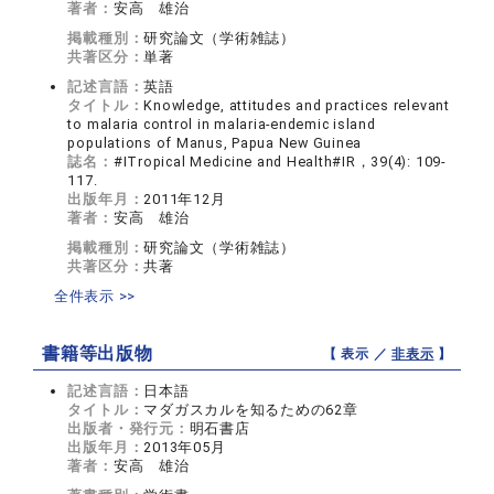
著者：
安高 雄治
掲載種別：
研究論文（学術雑誌）
共著区分：
単著
記述言語：
英語
タイトル：
Knowledge, attitudes and practices relevant
to malaria control in malaria-endemic island
populations of Manus, Papua New Guinea
誌名：
#ITropical Medicine and Health#IR，39(4): 109-
117.
出版年月：
2011年12月
著者：
安高 雄治
掲載種別：
研究論文（学術雑誌）
共著区分：
共著
全件表示 >>
書籍等出版物
【 表示 ／
非表示
】
記述言語：
日本語
タイトル：
マダガスカルを知るための62章
出版者・発行元：
明石書店
出版年月：
2013年05月
著者：
安高 雄治