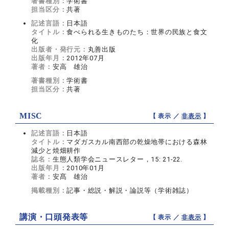
著書種別：
学術書
担当区分：
共著
記述言語：
日本語
タイトル：
食べられる生きものたち：世界の民族と食文
化
出版者・発行元：
丸善出版
出版年月：
2012年07月
著者：
安高 雄治
著書種別：
学術書
担当区分：
共著
MISC
【 表示 ／
非表示
】
記述言語：
日本語
タイトル：
マダガスカル南西部の乾燥地帯における森林
減少と焼畑耕作
誌名：
生態人類学会ニュースレター，15: 21-22.
出版年月：
2010年01月
著者：
安髙 雄治
掲載種別：
記事・総説・解説・論説等（学術雑誌）
講演・口頭発表等
【 表示 ／
非表示
】