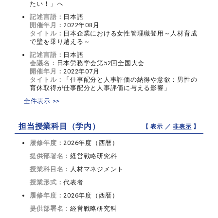
たい！」へ
記述言語：
日本語
開催年月：
2022年08月
タイトル：
日本企業における女性管理職登用～人材育成
で壁を乗り越える～
記述言語：
日本語
会議名：
日本労務学会第52回全国大会
開催年月：
2022年07月
タイトル：
「仕事配分と人事評価の納得や意欲：男性の
育休取得が仕事配分と人事評価に与える影響」
全件表示 >>
担当授業科目（学内）
【 表示 ／
非表示
】
履修年度：
2026年度（西暦）
提供部署名：
経営戦略研究科
授業科目名：
人材マネジメント
授業形式：
代表者
履修年度：
2026年度（西暦）
提供部署名：
経営戦略研究科