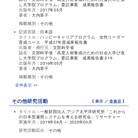
し大学院プログラム」委託事業 成果報告書
出版年月：
2017年05月
著者：
大内章子
掲載種別：
その他
記述言語：
日本語
タイトル：
ハッピーキャリアプログラム 女性リーダー
育成コース 平成27年度成果報告書
出版者・発行元：
文部科学省
誌名：
文部科学省「高度人材養成のための社会人学び直
し大学院プログラム」委託事業 成果報告書 D19
出版年月：
2016年05月
著者：
大内章子
掲載種別：
その他
全件表示 >>
その他研究活動
【 表示 ／
非表示
】
タイトル：
一般財団法人 アジア太平洋研究所「これから
の日本型雇用システムを考える研究会」リサーチャー
実施年月：
2019年04月 ～ 2020年03月
研究活動区分：
その他