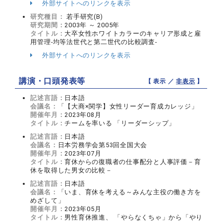
外部サイトへのリンクを表示
研究種目：
若手研究(B)
研究期間：
2003年 ～ 2005年
タイトル：
大卒女性ホワイトカラーのキャリア形成と雇
用管理-均等法世代と第二世代の比較調査-
外部サイトへのリンクを表示
講演・口頭発表等
【 表示 ／
非表示
】
記述言語：
日本語
会議名：
「【大商×関学】女性リーダー育成カレッジ」
開催年月：
2023年08月
タイトル：
チームを率いる 「リーダーシップ」
記述言語：
日本語
会議名：
日本労務学会第53回全国大会
開催年月：
2023年07月
タイトル：
育休からの復職者の仕事配分と人事評価－育
休を取得した男女の比較－
記述言語：
日本語
会議名：
「いま、育休を考える～みんな主役の働き方を
めざして」
開催年月：
2023年05月
タイトル：
男性育休推進、 「やらなくちゃ」から「やり