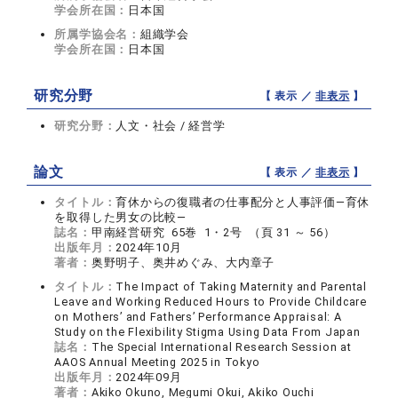
学会所在国：
日本国
所属学協会名：
組織学会
学会所在国：
日本国
研究分野
【 表示 ／
非表示
】
研究分野：
人文・社会 / 経営学
論文
【 表示 ／
非表示
】
タイトル：
育休からの復職者の仕事配分と人事評価―育休
を取得した男女の比較―
誌名：
甲南経営研究 65巻 1・2号 （頁 31 ～ 56）
出版年月：
2024年10月
著者：
奥野明子、奥井めぐみ、大内章子
タイトル：
The Impact of Taking Maternity and Parental
Leave and Working Reduced Hours to Provide Childcare
on Mothers’ and Fathers’ Performance Appraisal: A
Study on the Flexibility Stigma Using Data From Japan
誌名：
The Special International Research Session at
AAOS Annual Meeting 2025 in Tokyo
出版年月：
2024年09月
著者：
Akiko Okuno, Megumi Okui, Akiko Ouchi