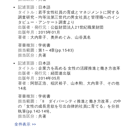
記述言語：
日本語
タイトル：
若手女性社員の育成とマネジメントに関する
調査研究－均等法第三世代の男女社員と管理職へのイン
タビュー・アンケート調査より
出版者・発行元：
公益財団法人21世紀職業財団
出版年月：
2015年01月
著者：
大内章子、奥井めぐみ、山谷真名
著書種別：
学術書
担当範囲：
第1～4章(pp.15-83)
担当区分：
共著
記述言語：
日本語
タイトル：
企業力を高める 女性の活躍推進と働き方改革
出版者・発行元：
経団連出版
出版年月：
2014年05月
著者：
阿部正浩、稲沢裕子、山本勲、大内章子、その他
14名
著書種別：
学術書
担当範囲：
「Ⅱ ダイバーシティ推進と働き方改革」の中
の「女性の成長意欲を引出自律的社員に育てる」を分担
執筆(pp.142-149)。
担当区分：
共著
全件表示 >>