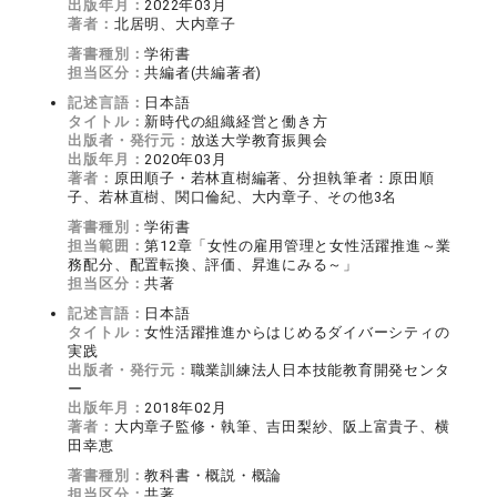
出版年月：
2022年03月
著者：
北居明、大内章子
著書種別：
学術書
担当区分：
共編者(共編著者)
記述言語：
日本語
タイトル：
新時代の組織経営と働き方
出版者・発行元：
放送大学教育振興会
出版年月：
2020年03月
著者：
原田順子・若林直樹編著、分担執筆者：原田順
子、若林直樹、関口倫紀、大内章子、その他3名
著書種別：
学術書
担当範囲：
第12章「女性の雇用管理と女性活躍推進～業
務配分、配置転換、評価、昇進にみる～」
担当区分：
共著
記述言語：
日本語
タイトル：
女性活躍推進からはじめるダイバーシティの
実践
出版者・発行元：
職業訓練法人日本技能教育開発センタ
ー
出版年月：
2018年02月
著者：
大内章子監修・執筆、吉田梨紗、阪上富貴子、横
田幸恵
著書種別：
教科書・概説・概論
担当区分：
共著