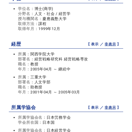
学位名：
博士(商学)
分野名：
人文・社会 / 経営学
授与機関名：
慶應義塾大学
取得方法：
課程
取得年月：
1999年12月
経歴
【 表示 ／
非表示
】
所属：
関西学院大学
部署名：
経営戦略研究科 経営戦略専攻
職名：
教授
年月：
2005年04月 ～ 継続中
所属：
三重大学
部署名：
人文学部
職名：
助教授
年月：
2001年04月 ～ 2005年03月
所属学協会
【 表示 ／
非表示
】
所属学協会名：
日本労務学会
学会所在国：
日本国
所属学協会名：
日本経営学会