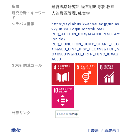
所属
経営戦略研究科 経営戦略専攻 教授
研究分野・キーワー
人的資源管理, 経営学
ド
シラバス情報
https://syllabus.kwansei.ac.jp/unias
v2/UnSSOLoginControlFree?
REQ_ACTION_DO=/AGA030PLS01Act
ion.do?
REQ_FUNCTION_JUMP_START_FLG
=1&SLB_LINK_DISP_FLG=93&TCH_N
O=050019&REQ_PRFR_FUNC_ID=AG
A030
SDGs 関連ゴール
外部リンク
学位
【 表示 ／
非表示
】