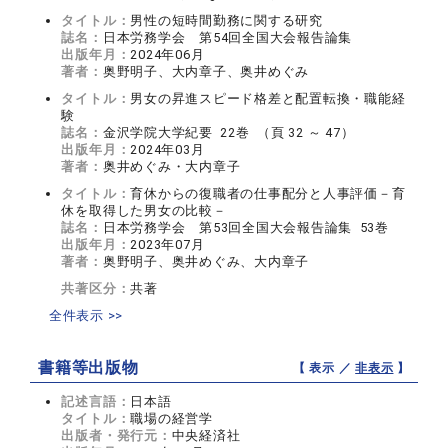
タイトル：
男性の短時間勤務に関する研究
誌名：
日本労務学会 第54回全国大会報告論集
出版年月：
2024年06月
著者：
奥野明子、大内章子、奥井めぐみ
タイトル：
男女の昇進スピード格差と配置転換・職能経
験
誌名：
金沢学院大学紀要 22巻 （頁 32 ～ 47）
出版年月：
2024年03月
著者：
奥井めぐみ・大内章子
タイトル：
育休からの復職者の仕事配分と人事評価－育
休を取得した男女の比較－
誌名：
日本労務学会 第53回全国大会報告論集 53巻
出版年月：
2023年07月
著者：
奥野明子、奥井めぐみ、大内章子
共著区分：
共著
全件表示 >>
書籍等出版物
【 表示 ／
非表示
】
記述言語：
日本語
タイトル：
職場の経営学
出版者・発行元：
中央経済社