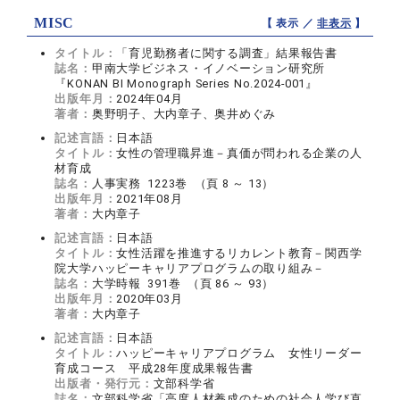
MISC
【 表示 ／
非表示
】
タイトル：
「育児勤務者に関する調査」結果報告書
誌名：
甲南大学ビジネス・イノベーション研究所
『KONAN BI Monograph Series No.2024-001』
出版年月：
2024年04月
著者：
奥野明子、大内章子、奥井めぐみ
記述言語：
日本語
タイトル：
女性の管理職昇進－真価が問われる企業の人
材育成
誌名：
人事実務 1223巻 （頁 8 ～ 13）
出版年月：
2021年08月
著者：
大内章子
記述言語：
日本語
タイトル：
女性活躍を推進するリカレント教育－関西学
院大学ハッピーキャリアプログラムの取り組み－
誌名：
大学時報 391巻 （頁 86 ～ 93）
出版年月：
2020年03月
著者：
大内章子
記述言語：
日本語
タイトル：
ハッピーキャリアプログラム 女性リーダー
育成コース 平成28年度成果報告書
出版者・発行元：
文部科学省
誌名：
文部科学省「高度人材養成のための社会人学び直