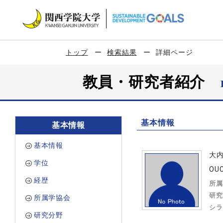
トップ
検索結果
詳細ページ
教員・研究者紹介
基本情報
基本情報
基本情報
大
学位
OUC
経歴
所属
研究
所属学協会
シラ
研究分野