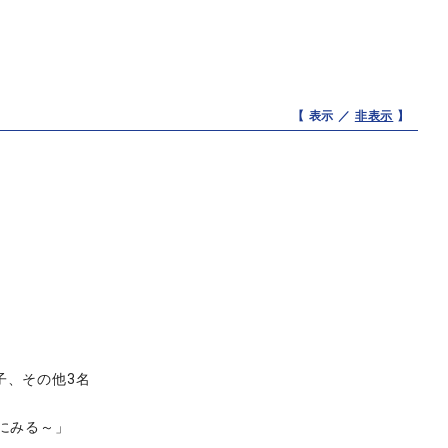
【 表示 ／
非表示
】
子、その他3名
にみる～」