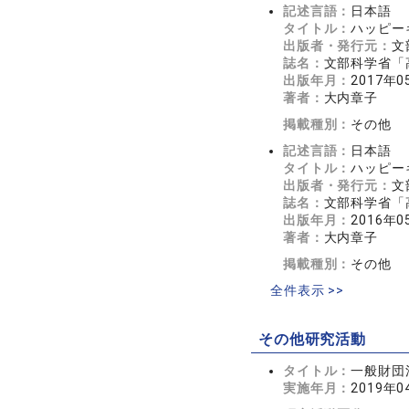
記述言語：
日本語
タイトル：
ハッピー
出版者・発行元：
文
誌名：
文部科学省「
出版年月：
2017年0
著者：
大内章子
掲載種別：
その他
記述言語：
日本語
タイトル：
ハッピー
出版者・発行元：
文
誌名：
文部科学省「
出版年月：
2016年0
著者：
大内章子
掲載種別：
その他
全件表示 >>
その他研究活動
タイトル：
一般財団
実施年月：
2019年0