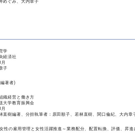
井めぐみ、大内章子
営学
央経済社
3月
章子
共編著者)
組織経営と働き方
送大学教育振興会
3月
林直樹編著、分担執筆者：原田順子、若林直樹、関口倫紀、大内章
「女性の雇用管理と女性活躍推進～業務配分、配置転換、評価、昇進