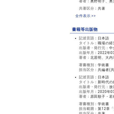
著者：
奥野明子、奥
共著区分：
共著
全件表示 >>
書籍等出版物
記述言語：
日本語
タイトル：
職場の経
出版者・発行元：
中
出版年月：
2022年0
著者：
北居明、大内
著書種別：
学術書
担当区分：
共編者(
記述言語：
日本語
タイトル：
新時代の
出版者・発行元：
放
出版年月：
2020年0
著者：
原田順子・若
著書種別：
学術書
担当範囲：
第12章
担当区分：
共著