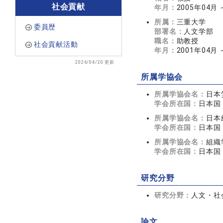
社会貢献
年月：
2005年04月
所属：
三重大学
委員歴
部署名：
人文学部
職名：
助教授
社会貢献活動
年月：
2001年04月 
2026/04/20 更新
所属学協会
所属学協会名：
日本
学会所在国：
日本国
所属学協会名：
日本
学会所在国：
日本国
所属学協会名：
組織
学会所在国：
日本国
研究分野
研究分野：
人文・社会
論文