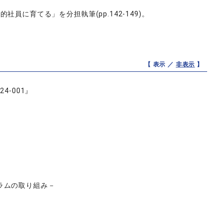
に育てる」を分担執筆(pp.142-149)。
【 表示 ／
非表示
】
24-001』
ラムの取り組み－