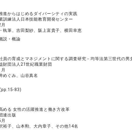
推進からはじめるダイバーシティの実践
業訓練法人日本技能教育開発センター
2月
・執筆、吉田梨紗、阪上富貴子、横田幸恵
概説・概論
社員の育成とマネジメントに関する調査研究－均等法第三世代の男
益財団法人21世紀職業財団
1月
井めぐみ、山谷真名
p.15-83)
高める 女性の活躍推進と働き方改革
団連出版
5月
沢裕子、山本勲、大内章子、その他14名