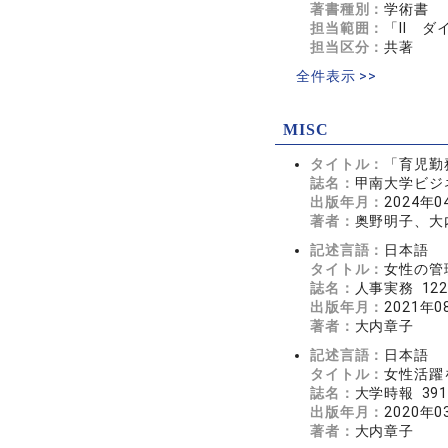
著書種別：
学術書
担当範囲：
「Ⅱ ダ
担当区分：
共著
全件表示 >>
MISC
タイトル：
「育児勤
誌名：
甲南大学ビジネス
出版年月：
2024年0
著者：
奥野明子、大
記述言語：
日本語
タイトル：
女性の管
誌名：
人事実務 122
出版年月：
2021年0
著者：
大内章子
記述言語：
日本語
タイトル：
女性活躍
誌名：
大学時報 391
出版年月：
2020年0
著者：
大内章子