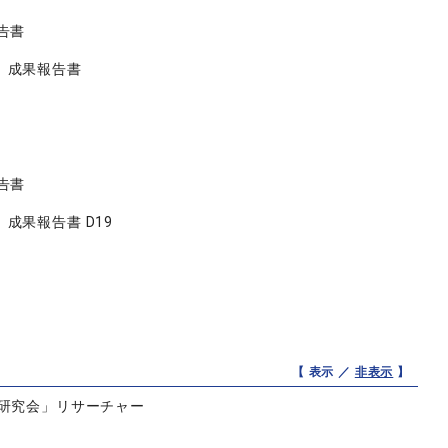
告書
 成果報告書
告書
果報告書 D19
【 表示 ／
非表示
】
研究会」リサーチャー