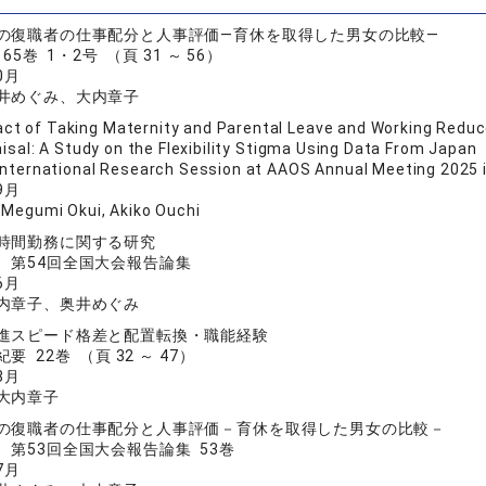
の復職者の仕事配分と人事評価―育休を取得した男女の比較―
5巻 1・2号 （頁 31 ～ 56）
0月
井めぐみ、大内章子
ct of Taking Maternity and Parental Leave and Working Reduce
sal: A Study on the Flexibility Stigma Using Data From Japan
International Research Session at AAOS Annual Meeting 2025 
9月
 Megumi Okui, Akiko Ouchi
時間勤務に関する研究
 第54回全国大会報告論集
6月
内章子、奥井めぐみ
進スピード格差と配置転換・職能経験
 22巻 （頁 32 ～ 47）
3月
大内章子
の復職者の仕事配分と人事評価－育休を取得した男女の比較－
 第53回全国大会報告論集 53巻
7月