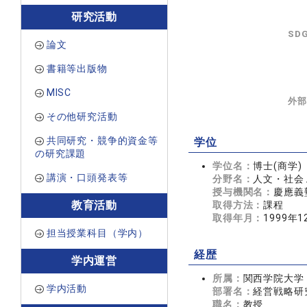
研究活動
SD
論文
書籍等出版物
MISC
外部
その他研究活動
共同研究・競争的資金等
学位
の研究課題
学位名：
博士(商学)
講演・口頭発表等
分野名：
人文・社会 
授与機関名：
慶應義
教育活動
取得方法：
課程
取得年月：
1999年1
担当授業科目（学内）
経歴
学内運営
所属：
関西学院大学
学内活動
部署名：
経営戦略研
職名：
教授