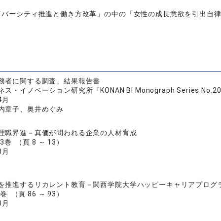
イバーシティ推進と働き方改革」の中の「女性の成長意欲を引出自律的社員
務者に関する調査」結果報告書
・イノベーション研究所『KONAN BI Monograph Series No.20
4月
内章子、奥井めぐみ
理職昇進－真価が問われる企業の人材育成
3巻 （頁 8 ～ 13）
8月
を推進するリカレント教育－関西学院大学ハッピーキャリアプログ
巻 （頁 86 ～ 93）
3月