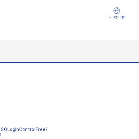
Language
nSSOLoginControlFree?
?