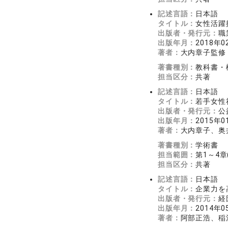
記述言語：
日本語
タイトル：
女性活躍
出版者・発行元：
職
出版年月：
2018年0
著者：
大内章子監修
著書種別：
教科書・
担当区分：
共著
記述言語：
日本語
タイトル：
若手女性
出版者・発行元：
公
出版年月：
2015年0
著者：
大内章子、奥
著書種別：
学術書
担当範囲：
第1～4章(p
担当区分：
共著
記述言語：
日本語
タイトル：
企業力を
出版者・発行元：
経
出版年月：
2014年0
著者：
阿部正浩、稲