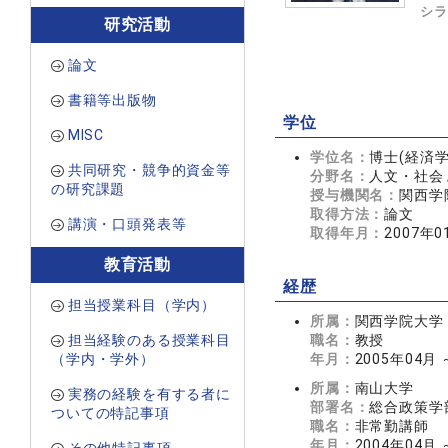
シラ
研究活動
論文
書籍等出版物
学位
MISC
学位名：
博士(経済学
共同研究・競争的資金等
分野名：
人文・社会 
の研究課題
授与機関名：
関西学
取得方法：
論文
講演・口頭発表等
取得年月：
2007年0
教育活動
経歴
担当授業科目（学内）
所属：
関西学院大学
担当経験のある授業科目
職名：
教授
（学内・学外）
年月：
2005年04月
所属：
南山大学
実務の経験を有する者に
部署名：
総合政策学
ついての特記事項
職名：
非常勤講師
年月：
2004年04月 