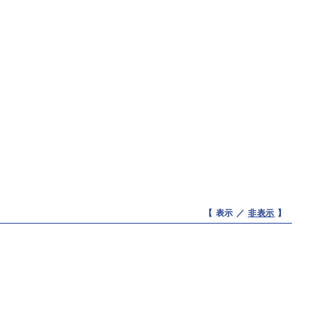
【 表示 ／
非表示
】