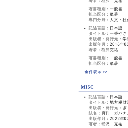
著者：
稲沢 克祐
著書種別：
一般書
担当区分：
単著
専門分野：
人文・社
記述言語：
日本語
タイトル：
一番やさ
出版者・発行元：
学
出版年月：
2016年0
著者：
稲沢克祐
著書種別：
一般書
担当区分：
単著
全件表示 >>
MISC
記述言語：
日本語
タイトル：
地方税財
出版者・発行元：
ぎ
誌名：
月刊 ガバナンス
出版年月：
2022年0
著者：
稲沢 克祐