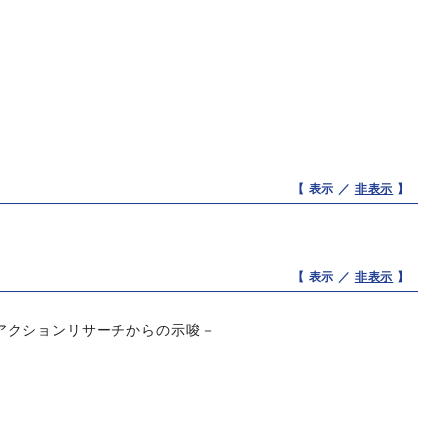
【 表示 ／
非表示
】
【 表示 ／
非表示
】
アクションリサーチからの示唆－