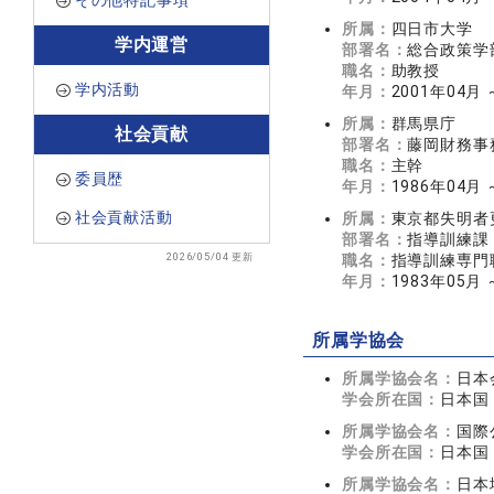
その他特記事項
所属：
四日市大学
学内運営
部署名：
総合政策学
職名：
助教授
学内活動
年月：
2001年04月 
所属：
群馬県庁
社会貢献
部署名：
藤岡財務事
職名：
主幹
委員歴
年月：
1986年04月 
社会貢献活動
所属：
東京都失明者
部署名：
指導訓練課
2026/05/04 更新
職名：
指導訓練専門
年月：
1983年05月 
所属学協会
所属学協会名：
日本
学会所在国：
日本国
所属学協会名：
国際
学会所在国：
日本国
所属学協会名：
日本