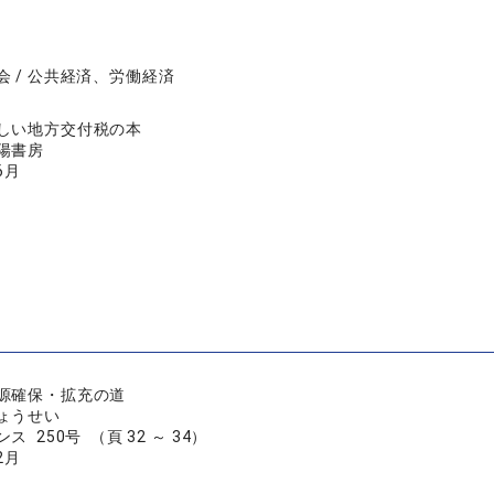
会 / 公共経済、労働経済
しい地方交付税の本
陽書房
6月
源確保・拡充の道
ょうせい
 250号 （頁 32 ～ 34）
2月