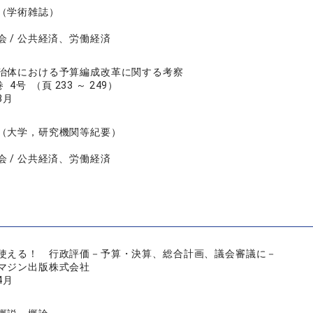
（学術雑誌）
会 / 公共経済、労働経済
治体における予算編成改革に関する考察
 4号 （頁 233 ～ 249）
3月
（大学，研究機関等紀要）
会 / 公共経済、労働経済
使える！ 行政評価－予算・決算、総合計画、議会審議に－
マジン出版株式会社
4月