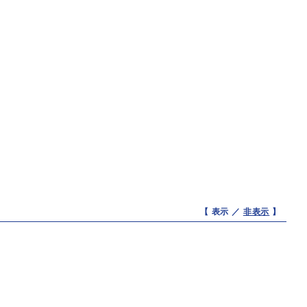
【 表示 ／
非表示
】