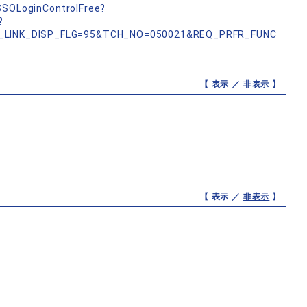
nSSOLoginControlFree?
?
_LINK_DISP_FLG=95&TCH_NO=050021&REQ_PRFR_FUNC
【 表示 ／
非表示
】
【 表示 ／
非表示
】