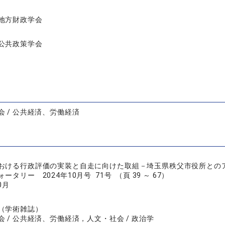
地方財政学会
公共政策学会
会 / 公共経済、労働経済
おける行政評価の実装と自走に向けた取組－埼玉県秩父市役所との
タリー 2024年10月号 71号 （頁 39 ～ 67）
0月
（学術雑誌）
会 / 公共経済、労働経済，人文・社会 / 政治学