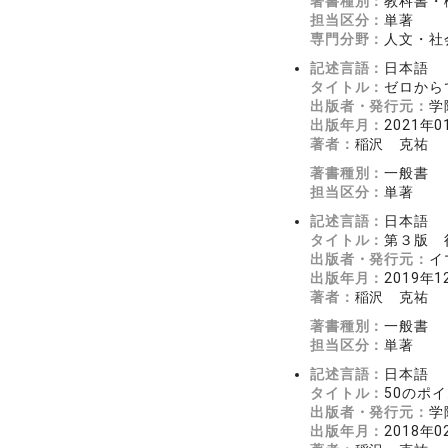
著書種別：
教科書・
担当区分：
単著
専門分野：
人文・社
記述言語：
日本語
タイトル：
ゼロから
出版者・発行元：
学
出版年月：
2021年0
著者：
稲沢 克祐
著書種別：
一般書
担当区分：
単著
記述言語：
日本語
タイトル：
第３版 
出版者・発行元：
イ
出版年月：
2019年1
著者：
稲沢 克祐
著書種別：
一般書
担当区分：
単著
記述言語：
日本語
タイトル：
50のポ
出版者・発行元：
学
出版年月：
2018年0