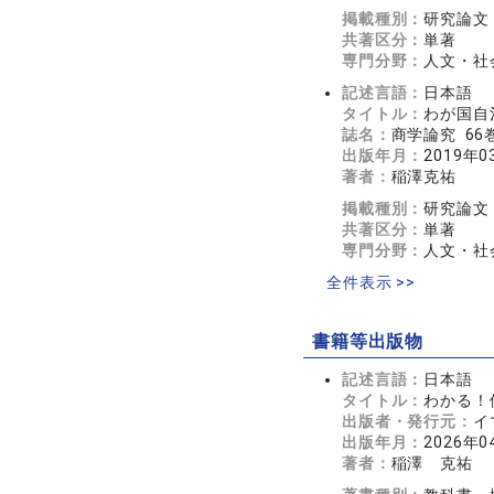
掲載種別：
研究論文
共著区分：
単著
専門分野：
人文・社
記述言語：
日本語
タイトル：
わが国自
誌名：
商学論究 66巻
出版年月：
2019年0
著者：
稲澤克祐
掲載種別：
研究論文
共著区分：
単著
専門分野：
人文・社
全件表示 >>
書籍等出版物
記述言語：
日本語
タイトル：
わかる！
出版者・発行元：
イ
出版年月：
2026年0
著者：
稲澤 克祐