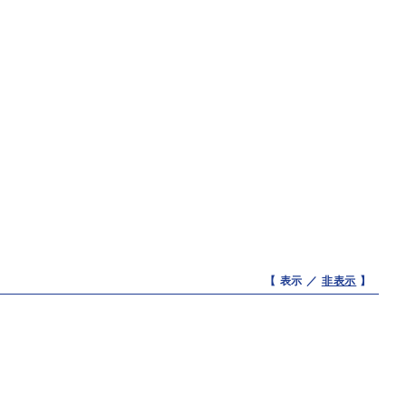
【 表示 ／
非表示
】