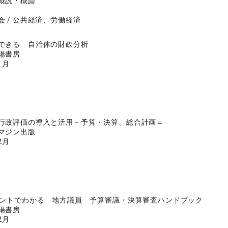
概説・概論
会 / 公共経済、労働経済
できる 自治体の財政分析
陽書房
1月
行政評価の導入と活用－予算・決算、総合計画＝
マジン出版
2月
イントでわかる 地方議員 予算審議・決算審査ハンドブック
陽書房
2月