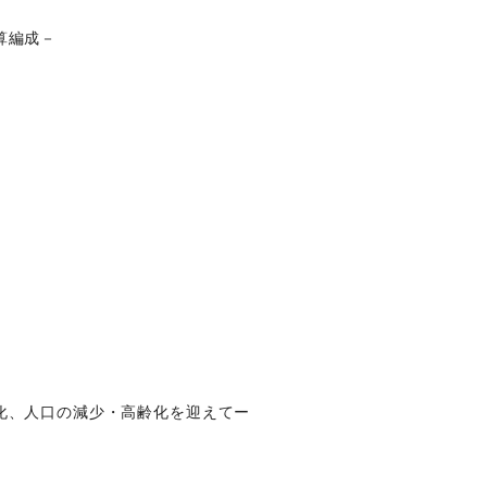
算編成－
化、人口の減少・高齢化を迎えてー