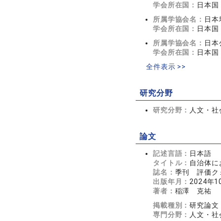
学会所在国：
日本国
所属学協会名：
日本
学会所在国：
日本国
所属学協会名：
日本
学会所在国：
日本国
全件表示 >>
研究分野
研究分野：
人文・社
論文
記述言語：
日本語
タイトル：
自治体に
誌名：
季刊 評価クォー
出版年月：
2024年1
著者：
稲澤 克祐
掲載種別：
研究論文
専門分野：
人文・社