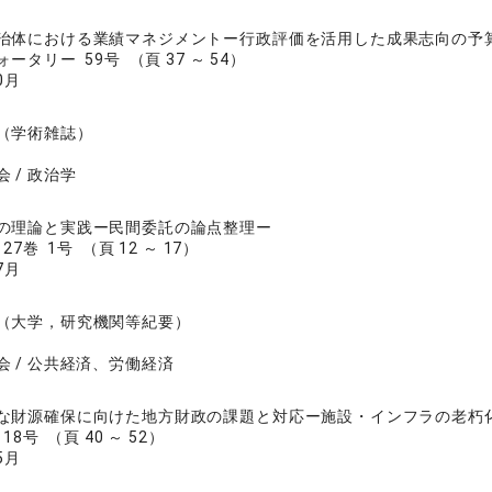
治体における業績マネジメントー行政評価を活用した成果志向の予
ータリー 59号 （頁 37 ～ 54）
0月
（学術雑誌）
 / 政治学
の理論と実践ー民間委託の論点整理ー
7巻 1号 （頁 12 ～ 17）
7月
（大学，研究機関等紀要）
会 / 公共経済、労働経済
な財源確保に向けた地方財政の課題と対応ー施設・インフラの老朽
8号 （頁 40 ～ 52）
5月