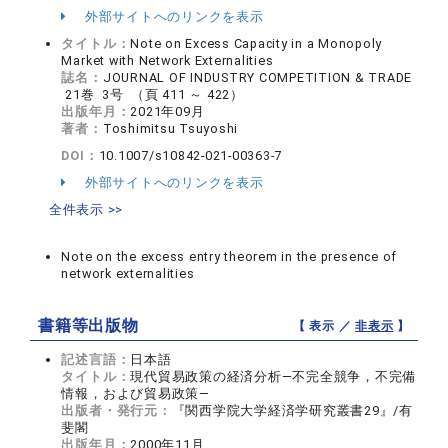
外部サイトへのリンクを表示
タイトル：
Note on Excess Capacity in a Monopoly
Market with Network Externalities
誌名：
JOURNAL OF INDUSTRY COMPETITION & TRADE
21巻 3号 （頁 411 ～ 422）
出版年月：
2021年09月
著者：
Toshimitsu Tsuyoshi
DOI：
10.1007/s10842-021-00363-7
外部サイトへのリンクを表示
全件表示 >>
Note on the excess entry theorem in the presence of
network externalities
書籍等出版物
【 表示 ／
非表示
】
記述言語：
日本語
タイトル：
現代貿易政策の経済分析―不完全競争，不完備
情報，および貿易政策―
出版者・発行元：
『関西学院大学経済学研究叢書29』/有
斐閣
出版年月：
2000年11月