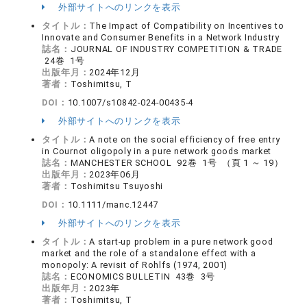
外部サイトへのリンクを表示
タイトル：
The Impact of Compatibility on Incentives to
Innovate and Consumer Benefits in a Network Industry
誌名：
JOURNAL OF INDUSTRY COMPETITION & TRADE
24巻 1号
出版年月：
2024年12月
著者：
Toshimitsu, T
DOI：
10.1007/s10842-024-00435-4
外部サイトへのリンクを表示
タイトル：
A note on the social efficiency of free entry
in Cournot oligopoly in a pure network goods market
誌名：
MANCHESTER SCHOOL 92巻 1号 （頁 1 ～ 19）
出版年月：
2023年06月
著者：
Toshimitsu Tsuyoshi
DOI：
10.1111/manc.12447
外部サイトへのリンクを表示
タイトル：
A start-up problem in a pure network good
market and the role of a standalone effect with a
monopoly: A revisit of Rohlfs (1974, 2001)
誌名：
ECONOMICS BULLETIN 43巻 3号
出版年月：
2023年
著者：
Toshimitsu, T