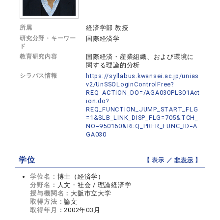
所属
経済学部 教授
研究分野・キーワー
国際経済学
ド
教育研究内容
国際経済・産業組織、および環境に
関する理論的分析
シラバス情報
https://syllabus.kwansei.ac.jp/unias
v2/UnSSOLoginControlFree?
REQ_ACTION_DO=/AGA030PLS01Act
ion.do?
REQ_FUNCTION_JUMP_START_FLG
=1&SLB_LINK_DISP_FLG=705&TCH_
NO=950160&REQ_PRFR_FUNC_ID=A
GA030
学位
【 表示 ／
非表示
】
学位名：
博士（経済学）
分野名：
人文・社会 / 理論経済学
授与機関名：
大阪市立大学
取得方法：
論文
取得年月：
2002年03月