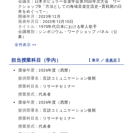
会議名：
日本ポピュラー音楽学会第35回年次大会 ワー
クショップB「方法としての海域音楽交流史―貫戦期の日
本をめぐって―」
開催年月：
2023年12月
発表年月日：
2023年12月10日
タイトル：
1970年代日本における華人歌手
会議種別：
シンポジウム・ワークショップ パネル（公
募）
全件表示 >>
担当授業科目（学内）
【 表示 ／
非表示
】
履修年度：
2026年度（西暦）
提供部署名：
言語コミュニケーション後期
授業科目名：
リサーチセミナー
授業形式：
代表者
履修年度：
2026年度（西暦）
提供部署名：
言語コミュニケーション後期
授業科目名：
リサーチセミナー
授業形式：
代表者