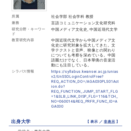
所属
社会学部 社会学科 教授
兼務
言語コミュニケーション文化研究科
研究分野・キーワー
中国メディア文化史, 中国近現代文学
ド
教育研究内容
中国近現代文学から中国メディア文
化史に研究対象を拡大してきた。文
学テクストと音声、映像との関わり
についても考察を深めている。中国
語圏だけでなく、日本華僑の音楽活
動にも注目している。
シラバス情報
https://syllabus.kwansei.ac.jp/unias
v2/UnSSOLoginControlFree?
REQ_ACTION_DO=/AGA030PLS01Act
ion.do?
REQ_FUNCTION_JUMP_START_FLG
=1&SLB_LINK_DISP_FLG=116&TCH_
NO=060014&REQ_PRFR_FUNC_ID=A
GA030
出身大学
【 表示 ／
非表示
】