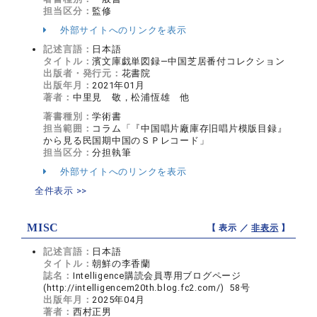
担当区分：
監修
外部サイトへのリンクを表示
記述言語：
日本語
タイトル：
濱文庫戯単図録―中国芝居番付コレクション
出版者・発行元：
花書院
出版年月：
2021年01月
著者：
中里見 敬，松浦恆雄 他
著書種別：
学術書
担当範囲：
コラム「『中国唱片廠庫存旧唱片模版目録』
から見る民国期中国のＳＰレコード」
担当区分：
分担執筆
外部サイトへのリンクを表示
全件表示 >>
MISC
【 表示 ／
非表示
】
記述言語：
日本語
タイトル：
朝鮮の李香蘭
誌名：
Intelligence購読会員専用ブログページ
(http://intelligencem20th.blog.fc2.com/) 58号
出版年月：
2025年04月
著者：
西村正男