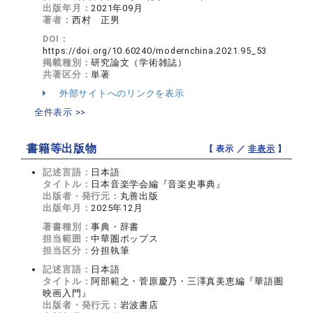
出版年月：
2021年09月
著者：
西村 正男
DOI：
https://doi.org/10.60240/modernchina.2021.95_53
掲載種別：
研究論文（学術雑誌）
共著区分：
単著
外部サイトへのリンクを表示
全件表示 >>
書籍等出版物
【 表示 ／
非表示
】
記述言語：
日本語
タイトル：
日本音楽学会編『音楽史事典』
出版者・発行元：
丸善出版
出版年月：
2025年12月
著書種別：
事典・辞書
担当範囲：
中華圏ポップス
担当区分：
分担執筆
記述言語：
日本語
タイトル：
阿部範之・菅原慶乃・三澤真美恵編『華語圏
映画入門』
出版者・発行元：
岩波書店