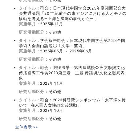
タイトル：
司会：日本現代中国学会2025年度関西部会大
会共通論題「20 世紀前半の東アジアにおける人とモノの
移動を考える―上海と満洲の事例から― 」
実施年月：
2025年11月
研究活動区分：
その他
タイトル：
学会報告司会：日本現代中国学会第75回全国
学術大会自由論題①〔文学・芸術〕
実施年月：
2025年05月 ～ 2025年06月
研究活動区分：
その他
タイトル：
司会：迥徑風景：第四屆戰後亞洲文學與文化
傳播國際工作坊2023第三場 主題:跨語境/文化之迥異表
象
実施年月：
2023年11月
研究活動区分：
その他
タイトル：
司会：2023科研費シンポジウム「太平洋を跨
いで―在米華人女性の文芸活動」
実施年月：
2023年10月
研究活動区分：
その他
全件表示 >>