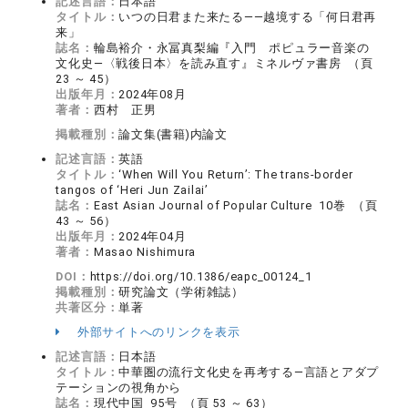
記述言語：
日本語
タイトル：
いつの日君また来たる――越境する「何日君再
来」
誌名：
輪島裕介・永冨真梨編『入門 ポピュラー音楽の
文化史―〈戦後日本〉を読み直す』ミネルヴァ書房 （頁
23 ～ 45）
出版年月：
2024年08月
著者：
西村 正男
掲載種別：
論文集(書籍)内論文
記述言語：
英語
タイトル：
‘When Will You Return’: The trans-border
tangos of ‘Heri Jun Zailai’
誌名：
East Asian Journal of Popular Culture 10巻 （頁
43 ～ 56）
出版年月：
2024年04月
著者：
Masao Nishimura
DOI：
https://doi.org/10.1386/eapc_00124_1
掲載種別：
研究論文（学術雑誌）
共著区分：
単著
外部サイトへのリンクを表示
記述言語：
日本語
タイトル：
中華圏の流行文化史を再考する―言語とアダプ
テーションの視角から
誌名：
現代中国 95号 （頁 53 ～ 63）