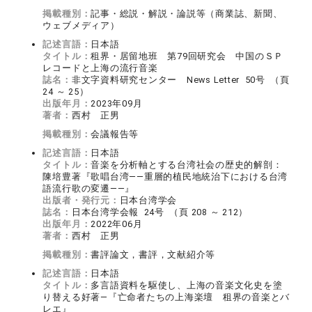
掲載種別：
記事・総説・解説・論説等（商業誌、新聞、
ウェブメディア）
記述言語：
日本語
タイトル：
租界・居留地班 第79回研究会 中国のＳＰ
レコードと上海の流行音楽
誌名：
非文字資料研究センター News Letter 50号 （頁
24 ～ 25）
出版年月：
2023年09月
著者：
西村 正男
掲載種別：
会議報告等
記述言語：
日本語
タイトル：
音楽を分析軸とする台湾社会の歴史的解剖：
陳培豊著『歌唱台湾――重層的植民地統治下における台湾
語流行歌の変遷――』
出版者・発行元：
日本台湾学会
誌名：
日本台湾学会報 24号 （頁 208 ～ 212）
出版年月：
2022年06月
著者：
西村 正男
掲載種別：
書評論文，書評，文献紹介等
記述言語：
日本語
タイトル：
多言語資料を駆使し、上海の音楽文化史を塗
り替える好著―『亡命者たちの上海楽壇 租界の音楽とバ
レエ』