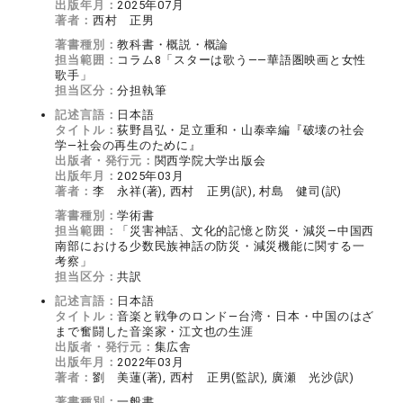
出版年月：
2025年07月
著者：
西村 正男
著書種別：
教科書・概説・概論
担当範囲：
コラム8「スターは歌う――華語圏映画と女性
歌手」
担当区分：
分担執筆
記述言語：
日本語
タイトル：
荻野昌弘・足立重和・山泰幸編『破壊の社会
学―社会の再生のために』
出版者・発行元：
関西学院大学出版会
出版年月：
2025年03月
著者：
李 永祥(著), 西村 正男(訳), 村島 健司(訳)
著書種別：
学術書
担当範囲：
「災害神話、文化的記憶と防災・減災―中国西
南部における少数民族神話の防災・減災機能に関する一
考察」
担当区分：
共訳
記述言語：
日本語
タイトル：
音楽と戦争のロンド―台湾・日本・中国のはざ
まで奮闘した音楽家・江文也の生涯
出版者・発行元：
集広舎
出版年月：
2022年03月
著者：
劉 美蓮(著), 西村 正男(監訳), 廣瀬 光沙(訳)
著書種別：
一般書