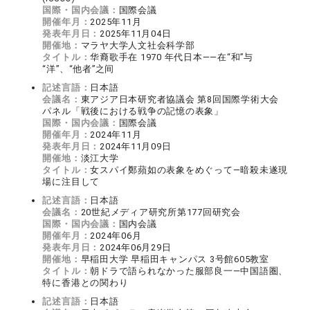
国際・国内会議：
国際会議
開催年月：
2025年11月
発表年月日：
2025年11月04日
開催地：
マラヤ大学人文社会科学部
タイトル：
华裔歌手在 1970 年代日本——在“和”与
“洋”、“他者”之间
記述言語：
日本語
会議名：
東アジア日本研究者協議会 第8回国際学術大会
パネル「戦後における戦争の記憶の表象」
国際・国内会議：
国際会議
開催年月：
2024年11月
発表年月日：
2024年11月09日
開催地：
淡江大学
タイトル：
女スパイ鄭蘋如の表象をめぐって―暗殺未遂現
場に注目して
記述言語：
日本語
会議名：
20世紀メディア研究所第177回研究会
国際・国内会議：
国内会議
開催年月：
2024年06月
発表年月日：
2024年06月29日
開催地：
早稲田大学 早稲田キャンパス 3号館605教室
タイトル：
朝ドラで語られなかった服部良一―中国語圏、
特に香港との関わり
記述言語：
日本語