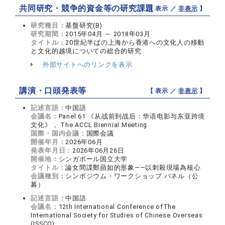
共同研究・競争的資金等の研究課題
【 表示 ／
非表示
】
研究種目：
基盤研究(B)
研究期間：
2015年04月 ～ 2018年03月
タイトル：
20世紀半ばの上海から香港への文化人の移動
と文化的越境についての総合的研究
外部サイトへのリンクを表示
講演・口頭発表等
【 表示 ／
非表示
】
記述言語：
中国語
会議名：
Panel 61 《从战前到战后：华语电影与东亚跨境
文化》， The ACCL Biennial Meeting
国際・国内会議：
国際会議
開催年月：
2026年06月
発表年月日：
2026年06月26日
開催地：
シンガポール国立大学
タイトル：
論女間諜鄭蘋如的形象——以刺殺現場為核心
会議種別：
シンポジウム・ワークショップ パネル（公
募）
記述言語：
中国語
会議名：
12th International Conference ofThe
International Society for Studies of Chinese Overseas
(ISSCO)