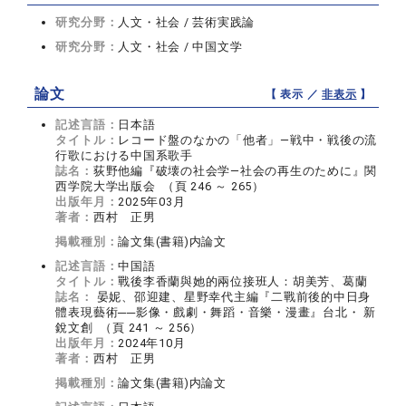
研究分野：
人文・社会 / 芸術実践論
研究分野：
人文・社会 / 中国文学
論文
【 表示 ／
非表示
】
記述言語：
日本語
タイトル：
レコード盤のなかの「他者」―戦中・戦後の流
行歌における中国系歌手
誌名：
荻野他編『破壊の社会学―社会の再生のために』関
西学院大学出版会 （頁 246 ～ 265）
出版年月：
2025年03月
著者：
西村 正男
掲載種別：
論文集(書籍)内論文
記述言語：
中国語
タイトル：
戰後李香蘭與她的兩位接班人：胡美芳、葛蘭
誌名：
晏妮、邵迎建、星野幸代主編『二戰前後的中日身
體表現藝術──影像・戲劇・舞蹈・音樂・漫畫』台北・ 新
銳文創 （頁 241 ～ 256）
出版年月：
2024年10月
著者：
西村 正男
掲載種別：
論文集(書籍)内論文