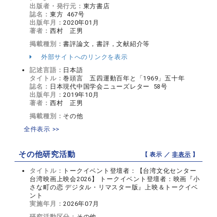
出版者・発行元：
東方書店
誌名：
東方 467号
出版年月：
2020年01月
著者：
西村 正男
掲載種別：
書評論文，書評，文献紹介等
外部サイトへのリンクを表示
記述言語：
日本語
タイトル：
巻頭言 五四運動百年と「1969」五十年
誌名：
日本現代中国学会ニューズレター 58号
出版年月：
2019年10月
著者：
西村 正男
掲載種別：
その他
全件表示 >>
その他研究活動
【 表示 ／
非表示
】
タイトル：
トークイベント登壇者：【台湾文化センター
台湾映画上映会2026】 トークイベント登壇者：映画『小
さな町の恋 デジタル・リマスター版』上映＆トークイベ
ント
実施年月：
2026年07月
研究活動区分：
その他