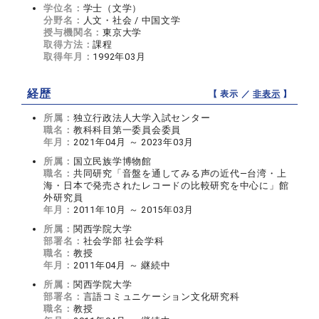
学位名：
学士（文学）
分野名：
人文・社会 / 中国文学
授与機関名：
東京大学
取得方法：
課程
取得年月：
1992年03月
経歴
【 表示 ／
非表示
】
所属：
独立行政法人大学入試センター
職名：
教科科目第一委員会委員
年月：
2021年04月 ～ 2023年03月
所属：
国立民族学博物館
職名：
共同研究「音盤を通してみる声の近代―台湾・上
海・日本で発売されたレコードの比較研究を中心に」館
外研究員
年月：
2011年10月 ～ 2015年03月
所属：
関西学院大学
部署名：
社会学部 社会学科
職名：
教授
年月：
2011年04月 ～ 継続中
所属：
関西学院大学
部署名：
言語コミュニケーション文化研究科
職名：
教授