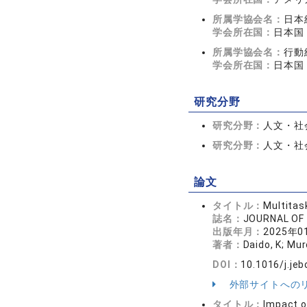
所属学協会名：
日本
学会所在国：
日本国
所属学協会名：
行動
学会所在国：
日本国
研究分野
研究分野：
人文・社会
研究分野：
人文・社会
論文
タイトル：
Multitas
誌名：
JOURNAL OF
出版年月：
2025年0
著者：
Daido, K; Mu
DOI：
10.1016/j.je
外部サイトへの
タイトル：
Impact o