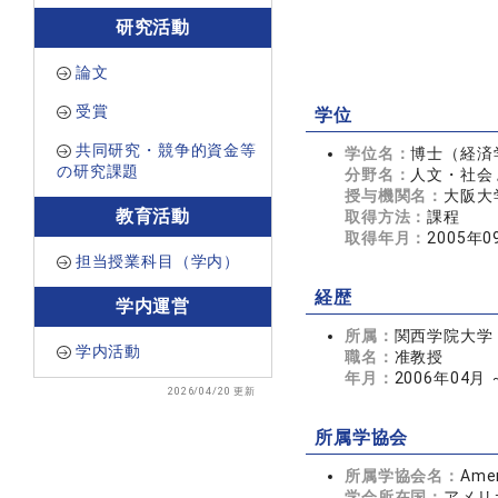
研究活動
論文
受賞
学位
共同研究・競争的資金等
学位名：
博士（経済
の研究課題
分野名：
人文・社会 
授与機関名：
大阪大
教育活動
取得方法：
課程
取得年月：
2005年0
担当授業科目（学内）
経歴
学内運営
所属：
関西学院大学
学内活動
職名：
准教授
年月：
2006年04月
2026/04/20 更新
所属学協会
所属学協会名：
Amer
学会所在国：
アメリ