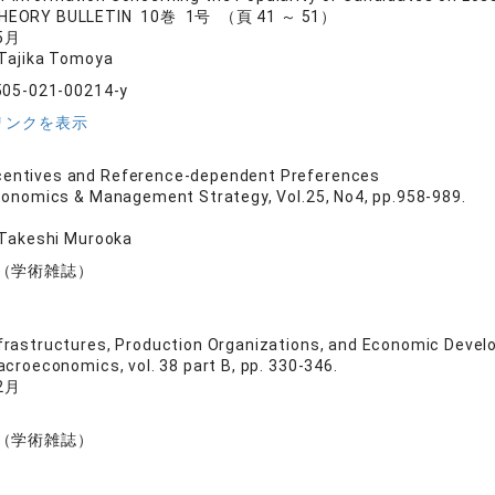
HEORY BULLETIN 10巻 1号 （頁 41 ～ 51）
5月
 Tajika Tomoya
505-021-00214-y
リンクを表示
centives and Reference-dependent Preferences
conomics & Management Strategy, Vol.25, No4, pp.958-989.
 Takeshi Murooka
（学術雑誌）
nfrastructures, Production Organizations, and Economic Deve
acroeconomics, vol. 38 part B, pp. 330-346.
2月
（学術雑誌）