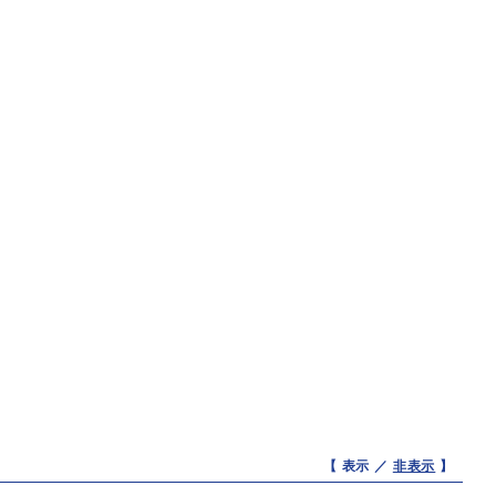
【 表示 ／
非表示
】