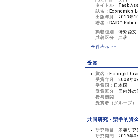
タイトル：
Task Ass
誌名：
Economics Let
出版年月：
2013年1
著者：
DAIDO Kohei
掲載種別：
研究論文
共著区分：
共著
全件表示 >>
受賞
賞名：
Flubright 
受賞年月：
2008年0
受賞国：
日本国
受賞区分：
国内外の
授与機関：
受賞者（グループ）
共同研究・競争的資
研究種目：
基盤研究(
研究期間：
2019年0