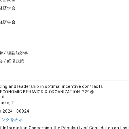
経済学会
経済学会
 / 理論経済学
 / 経済政策
king and leadership in optimal incentive contracts
 ECONOMIC BEHAVIOR & ORGANIZATION 229巻
1月
rooka, T
bo.2024.106824
リンクを表示
f Information Concerning the Popularity of Candidates on Los