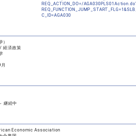
REQ_ACTION_DO=/AGA030PLS01Action.do
REQ_FUNCTION_JUMP_START_FLG=1&SLB
C_ID=AGA030
学）
/ 経済政策
学
9月
 ～ 継続中
ican Economic Association
カ合衆国