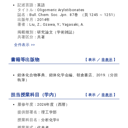
記述言語：
英語
タイトル：
Oligomeric Arylstibonates
誌名：
Bull. Chem. Soc. Jpn. 87巻 （頁 1245 ～ 1251）
出版年月：
2014年
著者：
Liu, Z.; Ozawa, Y.; Yagasaki, A.
掲載種別：
研究論文（学術雑誌）
共著区分：
共著
全件表示 >>
書籍等出版物
【 表示 ／
非表示
】
錯体化合物事典、錯体化学会編、朝倉書店、2019.（分担
執筆）
担当授業科目（学内）
【 表示 ／
非表示
】
履修年度：
2026年度（西暦）
提供部署名：
理工学部
授業科目名：
分析化学II
授業形式：
代表者