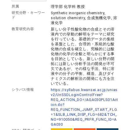
所属
理学部 化学科 教授
研究分野・キーワー
Synthetic inorganic chemistry,
ド
solution chemistry, 合成無機化学, 溶
液化学
教育研究内容
新しい分子性酸化物の合成とその溶
液内での挙動の解明をテーマに研究
を行っている。基礎的データの集積
を基盤とした、合理的・系統的な酸
化物の合成を確立し、究極的には酸
化物の化学の全貌と明らかにする事
を目的としている。新しい分野の開
拓には新しい分析手法の開発が不可
欠であるが、その様な手法、特に溶
液中の分子の平衡、構造、及びダイ
ナミクスの解析法の開発にも力を注
いでいる。
シラバス情報
https://syllabus.kwansei.ac.jp/unias
v2/UnSSOLoginControlFree?
REQ_ACTION_DO=/AGA030PLS01Act
ion.do?
REQ_FUNCTION_JUMP_START_FLG
=1&SLB_LINK_DISP_FLG=682&TCH_
NO=910050&REQ_PRFR_FUNC_ID=A
GA030