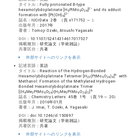
タイトル：
Fully protonated B-type
2−
hexamolybdoplatinate [H
PtMo
O
]
and its adduct
6
6
24
2−
formation with [Pt(OH)
]
6
誌名：
IUCrData 2巻 （頁 x171752 ～ ）
出版年月：
2017年
著者：
Tomoji Ozeki, Atsushi Yagasaki
DOI：
10.1107/S2414314617017527
掲載種別：
研究論文（学術雑誌）
共著区分：
共著
外部サイトへのリンクを表示
記述言語：
英語
タイトル：
Reaction of the Hydrogen-Bonded
9-
Hexamolybdoplatinate Tetramer [H
(PtMo
O
)
]
with
23
6
24
4
Methanol: Formation of the Methylated Hydrogen-
Bonded Hexamolybdoplatinate Trimer
6-
[(H
Me
PtMo
O
)(H
Me
PtMo
O
)
]
4
2
6
24
3
3
6
24
2
誌名：
Chemistry Letters 45巻 1号 （頁 19 ～ 20）
出版年月：
2016年01月
著者：
J. Imai, T. Ozeki, A. Yagasaki
DOI：
doi:10.1246/cl.150897
掲載種別：
研究論文（学術雑誌）
共著区分：
共著
外部サイトへのリンクを表示