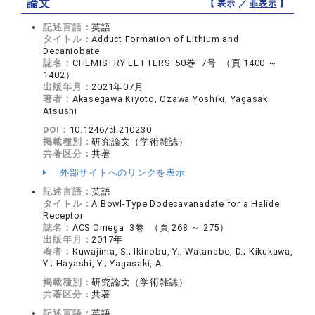
論文
【 表示 ／
非表示
】
記述言語：
英語
タイトル：
Adduct Formation of Lithium and
Decaniobate
誌名：
CHEMISTRY LETTERS 50巻 7号 （頁 1400 ～
1402）
出版年月：
2021年07月
著者：
Akasegawa Kiyoto, Ozawa Yoshiki, Yagasaki
Atsushi
DOI：
10.1246/cl.210230
掲載種別：
研究論文（学術雑誌）
共著区分：
共著
外部サイトへのリンクを表示
記述言語：
英語
タイトル：
A Bowl-Type Dodecavanadate for a Halide
Receptor
誌名：
ACS Omega 3巻 （頁 268 ～ 275）
出版年月：
2017年
著者：
Kuwajima, S.; Ikinobu, Y.; Watanabe, D.; Kikukawa,
Y.; Hayashi, Y.; Yagasaki, A.
掲載種別：
研究論文（学術雑誌）
共著区分：
共著
記述言語：
英語