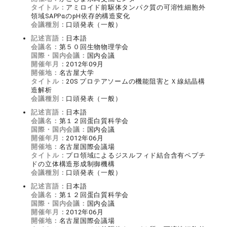
タイトル：
アミロイド前駆体タンパク質の可溶性細胞外
領域SAPPαのpH依存的構造変化
会議種別：
口頭発表（一般）
記述言語：
日本語
会議名：
第５０回生物物理学会
国際・国内会議：
国内会議
開催年月：
2012年09月
開催地：
名古屋大学
タイトル：
20S プロテアソームの機能阻害とＸ線結晶構
造解析
会議種別：
口頭発表（一般）
記述言語：
日本語
会議名：
第１２回蛋白質科学会
国際・国内会議：
国内会議
開催年月：
2012年06月
開催地：
名古屋国際会議場
タイトル：
プロ領域によるジスルフィド結合含有ペプチ
ドの立体構造形成制御機構
会議種別：
口頭発表（一般）
記述言語：
日本語
会議名：
第１２回蛋白質科学会
国際・国内会議：
国内会議
開催年月：
2012年06月
開催地：
名古屋国際会議場