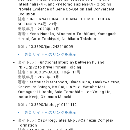
intestinalis</i>, and <i>Homo sapiens</i> Globins
Provide Evidence of Gene Co-Option and Convergent
Evolution
誌名：
INTERNATIONAL JOURNAL OF MOLECULAR
SCIENCES 24巻 21号
出版年月：
2023年11月
著者：
Yano Nanako, Minamoto Toshifumi, Yamaguchi
Hirosi, Goto Toshiyuki, Nishikata Takahito
DOI：
10.3390/ijms242116009
外部サイトへのリンクを表示
タイトル：
Functional Interplay between P5 and
PDI/ERp72 to Drive Protein Folding
誌名：
BIOLOGY-BASEL 10巻 11号
出版年月：
2021年11月
著者：
Matsusaki Motonori, Okada Rina, Tanikawa Yuya,
Kanemura Shingo, Ito Dai, Lin Yuxi, Watabe Mai,
Yamaguchi Hiroshi, Saio Tomohide, Lee Young-Ho,
Inaba Kenji, Okumura Masaki
DOI：
10.3390/biology10111112
外部サイトへのリンクを表示
タイトル：
Ca2+ Regulates ERp57-Calnexin Complex
Formation