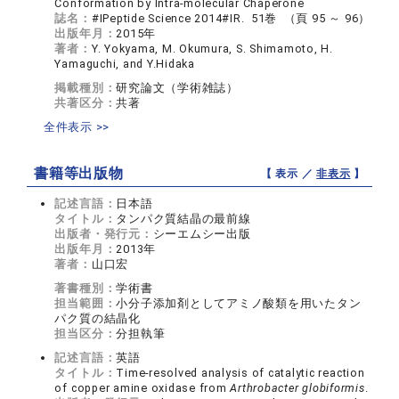
Conformation by Intra-molecular Chaperone
誌名：
#IPeptide Science 2014#IR. 51巻 （頁 95 ～ 96）
出版年月：
2015年
著者：
Y. Yokyama, M. Okumura, S. Shimamoto, H.
Yamaguchi, and Y.Hidaka
掲載種別：
研究論文（学術雑誌）
共著区分：
共著
全件表示 >>
書籍等出版物
【 表示 ／
非表示
】
記述言語：
日本語
タイトル：
タンパク質結晶の最前線
出版者・発行元：
シーエムシー出版
出版年月：
2013年
著者：
山口宏
著書種別：
学術書
担当範囲：
小分子添加剤としてアミノ酸類を用いたタン
パク質の結晶化
担当区分：
分担執筆
記述言語：
英語
タイトル：
Time-resolved analysis of catalytic reaction
of copper amine oxidase from
Arthrobacter globiformis
.