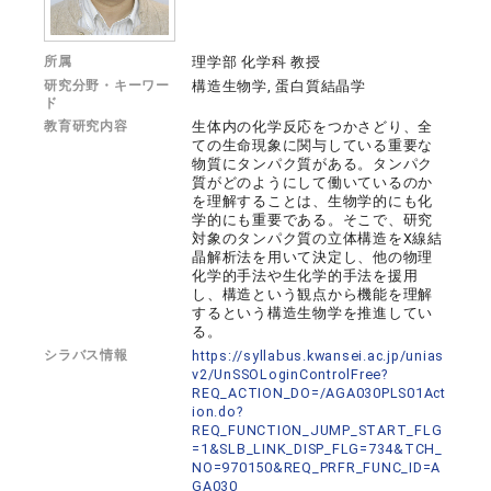
所属
理学部 化学科 教授
研究分野・キーワー
構造生物学, 蛋白質結晶学
ド
教育研究内容
生体内の化学反応をつかさどり、全
ての生命現象に関与している重要な
物質にタンパク質がある。タンパク
質がどのようにして働いているのか
を理解することは、生物学的にも化
学的にも重要である。そこで、研究
対象のタンパク質の立体構造をX線結
晶解析法を用いて決定し、他の物理
化学的手法や生化学的手法を援用
し、構造という観点から機能を理解
するという構造生物学を推進してい
る。
シラバス情報
https://syllabus.kwansei.ac.jp/unias
v2/UnSSOLoginControlFree?
REQ_ACTION_DO=/AGA030PLS01Act
ion.do?
REQ_FUNCTION_JUMP_START_FLG
=1&SLB_LINK_DISP_FLG=734&TCH_
NO=970150&REQ_PRFR_FUNC_ID=A
GA030