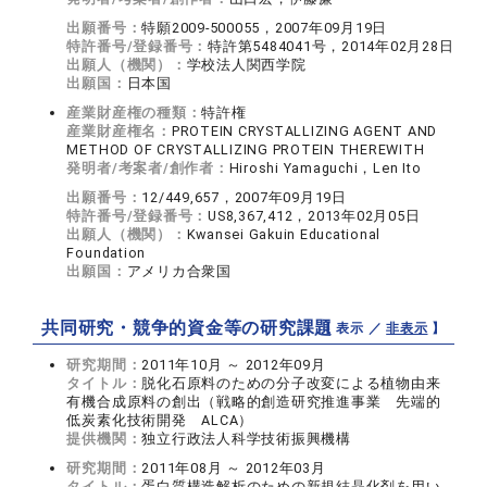
出願番号：
特願2009-500055，2007年09月19日
特許番号/登録番号：
特許第5484041号，2014年02月28日
出願人（機関）：
学校法人関西学院
出願国：
日本国
産業財産権の種類：
特許権
産業財産権名：
PROTEIN CRYSTALLIZING AGENT AND
METHOD OF CRYSTALLIZING PROTEIN THEREWITH
発明者/考案者/創作者：
Hiroshi Yamaguchi，Len Ito
出願番号：
12/449,657，2007年09月19日
特許番号/登録番号：
US8,367,412，2013年02月05日
出願人（機関）：
Kwansei Gakuin Educational
Foundation
出願国：
アメリカ合衆国
共同研究・競争的資金等の研究課題
【 表示 ／
非表示
】
研究期間：
2011年10月 ～ 2012年09月
タイトル：
脱化石原料のための分子改変による植物由来
有機合成原料の創出（戦略的創造研究推進事業 先端的
低炭素化技術開発 ALCA）
提供機関：
独立行政法人科学技術振興機構
研究期間：
2011年08月 ～ 2012年03月
タイトル：
蛋白質構造解析のための新規結晶化剤を用い