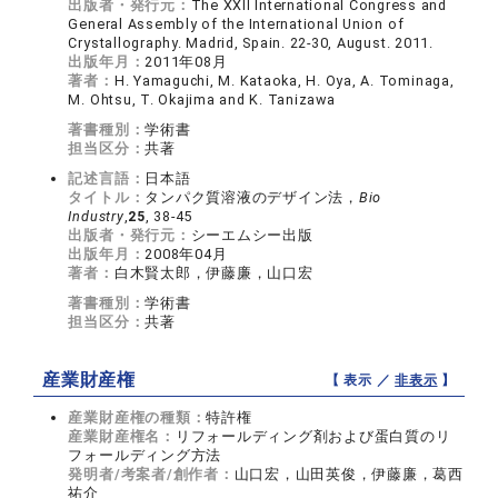
出版者・発行元：
The XXII International Congress and
General Assembly of the International Union of
Crystallography. Madrid, Spain. 22-30, August. 2011.
出版年月：
2011年08月
著者：
H. Yamaguchi, M. Kataoka, H. Oya, A. Tominaga,
M. Ohtsu, T. Okajima and K. Tanizawa
著書種別：
学術書
担当区分：
共著
記述言語：
日本語
タイトル：
タンパク質溶液のデザイン法，
Bio
Industry
,
25
, 38-45
出版者・発行元：
シーエムシー出版
出版年月：
2008年04月
著者：
白木賢太郎，伊藤廉，山口宏
著書種別：
学術書
担当区分：
共著
産業財産権
【 表示 ／
非表示
】
産業財産権の種類：
特許権
産業財産権名：
リフォールディング剤および蛋白質のリ
フォールディング方法
発明者/考案者/創作者：
山口宏，山田英俊，伊藤廉，葛西
祐介