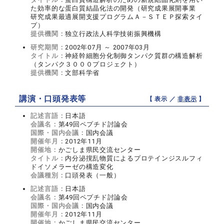
た効率的な蛋白質結晶化法の開発（研究成果展開事業
研究成果最適展開支援プログラムＡ－ＳＴＥＰ探索タイ
プ）
提供機関：
独立行政法人科学技術振興機構
研究期間：
2002年07月 ～ 2007年03月
タイトル：
神経幹細胞分化制御タンパク質群の構造解析
（タンパク３０００プロジェクト）
提供機関：
文部科学省
講演・口頭発表等
【 表示 ／
非表示
】
記述言語：
日本語
会議名：
第49回ペプチド討論会
国際・国内会議：
国内会議
開催年月：
2012年11月
開催地：
かごしま県民交流センター
タイトル：
内分泌撹乱物質によるプロテインジスルフィ
ドイソメラーゼの構造変化
会議種別：
口頭発表（一般）
記述言語：
日本語
会議名：
第49回ペプチド討論会
国際・国内会議：
国内会議
開催年月：
2012年11月
開催地：
かごしま県民交流センター