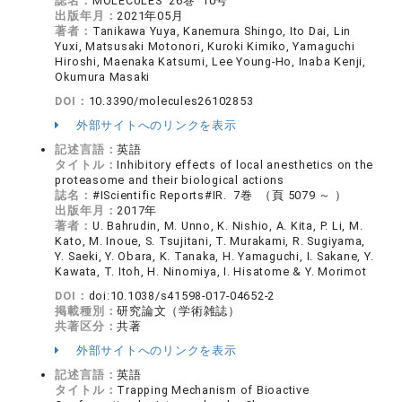
誌名：
MOLECULES 26巻 10号
出版年月：
2021年05月
著者：
Tanikawa Yuya, Kanemura Shingo, Ito Dai, Lin
Yuxi, Matsusaki Motonori, Kuroki Kimiko, Yamaguchi
Hiroshi, Maenaka Katsumi, Lee Young-Ho, Inaba Kenji,
Okumura Masaki
DOI：
10.3390/molecules26102853
外部サイトへのリンクを表示
記述言語：
英語
タイトル：
Inhibitory effects of local anesthetics on the
proteasome and their biological actions
誌名：
#IScientific Reports#IR. 7巻 （頁 5079 ～ ）
出版年月：
2017年
著者：
U. Bahrudin, M. Unno, K. Nishio, A. Kita, P. Li, M.
Kato, M. Inoue, S. Tsujitani, T. Murakami, R. Sugiyama,
Y. Saeki, Y. Obara, K. Tanaka, H. Yamaguchi, I. Sakane, Y.
Kawata, T. Itoh, H. Ninomiya, I. Hisatome & Y. Morimot
DOI：
doi:10.1038/s41598-017-04652-2
掲載種別：
研究論文（学術雑誌）
共著区分：
共著
外部サイトへのリンクを表示
記述言語：
英語
タイトル：
Trapping Mechanism of Bioactive