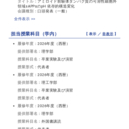
タイトル：
アミロイド前駆体タンパク質の可溶性細胞外
領域sAPPαのpH 依存的構造変化
会議種別：
口頭発表（一般）
全件表示 >>
担当授業科目（学内）
【 表示 ／
非表示
】
履修年度：
2026年度（西暦）
提供部署名：
理学部
授業科目名：
卒業実験及び演習
授業形式：
代表者
履修年度：
2026年度（西暦）
提供部署名：
理工学部
授業科目名：
卒業実験及び演習
授業形式：
代表者
履修年度：
2026年度（西暦）
提供部署名：
理学部
授業科目名：
外国書講読