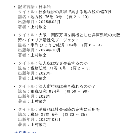
記述言語：
日本語
タイトル：
社会経済の変容で高まる地方税の偏在性
誌名：
地方税 76巻 3号 （頁 2 ～ 10）
出版年月：
2025年03月
著者：
上村敏之
タイトル：
大阪・関西万博を契機とした兵庫県域の大阪
湾ベイエリア活性化プロジェクト
誌名：
季刊 ひょうご経済 164号 （頁 6 ～ 9）
出版年月：
2024年10月
著者：
上村敏之
タイトル：
法人税はなぜ存在するのか
誌名：
税務弘報 71巻 6号 （頁 2 ～ 3）
出版年月：
2023年
著者：
上村敏之
タイトル：
法人所得税は生き残れるのか？
誌名：
租税研究 884号 （頁 59 ～ 99）
出版年月：
2023年
著者：
上村敏之
タイトル：
消費税は社会保障の充実に活用を
誌名：
税研 37巻 6号 （頁 32 ～ 36）
出版年月：
2022年03月
著者：
上村敏之
全件表示 >>