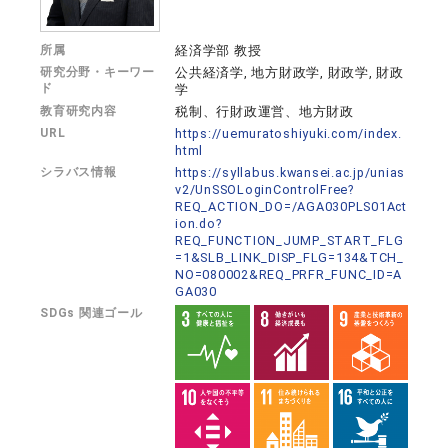
所属
経済学部 教授
研究分野・キーワー
公共経済学, 地方財政学, 財政学, 財政
ド
学
教育研究内容
税制、行財政運営、地方財政
URL
https://uemuratoshiyuki.com/index.
html
シラバス情報
https://syllabus.kwansei.ac.jp/unias
v2/UnSSOLoginControlFree?
REQ_ACTION_DO=/AGA030PLS01Act
ion.do?
REQ_FUNCTION_JUMP_START_FLG
=1&SLB_LINK_DISP_FLG=134&TCH_
NO=080002&REQ_PRFR_FUNC_ID=A
GA030
SDGs 関連ゴール