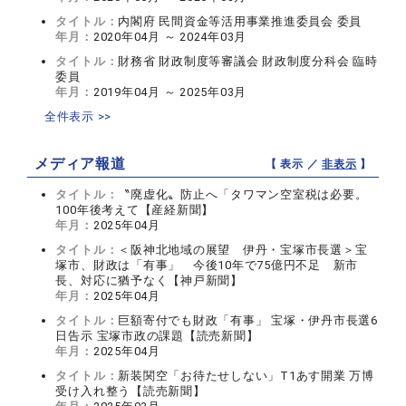
タイトル：
内閣府 民間資金等活用事業推進委員会 委員
年月：
2020年04月 ～ 2024年03月
タイトル：
財務省 財政制度等審議会 財政制度分科会 臨時
委員
年月：
2019年04月 ～ 2025年03月
全件表示 >>
メディア報道
【 表示 ／
非表示
】
タイトル：
〝廃虚化〟防止へ「タワマン空室税は必要。
100年後考えて【産経新聞】
年月：
2025年04月
タイトル：
＜阪神北地域の展望 伊丹・宝塚市長選＞宝
塚市、財政は「有事」 今後10年で75億円不足 新市
長、対応に猶予なく【神戸新聞】
年月：
2025年04月
タイトル：
巨額寄付でも財政「有事」 宝塚・伊丹市長選6
日告示 宝塚市政の課題【読売新聞】
年月：
2025年04月
タイトル：
新装関空「お待たせしない」T1あす開業 万博
受け入れ整う【読売新聞】