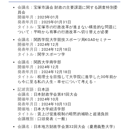
会議名：
宝塚市議会 財政の主要課題に関する調査特別委
員会
開催年月：
2025年01月
発表年月日：
2025年01月31日
タイトル：
宝塚市の行政改革が進まない構造的な問題に
ついて：平時から有事の行政改革へ切り替えが必要
会議名：
関西学院大学競技スポーツ局KGADセミナー
開催年月：
2024年12月
発表年月日：
2024年12月18日
タイトル：
関学スポーツ学
会議名：
関西大学商学部
開催年月：
2024年12月
発表年月日：
2024年12月18日
タイトル：
税理士を目指して大学院に進学した30年前か
ら今に至る私の人生－幸せについて考える－
記述言語：
日本語
会議名：
日本財政学会第81回大会
開催年月：
2024年10月
発表年月日：
2024年10月13日
開催地：
日本大学経済学部
タイトル：
賃上げ促進税制の暗黙的補助と超過負担
会議種別：
口頭発表（一般）
会議名：
日本地方財政学会第32回大会（慶應義塾大学）