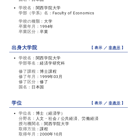
学校名：
関西学院大学
学部（学系）名：
Faculty of Economics
学校の種類：
大学
卒業年月：
1994年
卒業区分：
卒業
出身大学院
【 表示 ／
非表示
】
学校名：
関西学院大学
学部等名：
経済学研究科
修了課程：
博士課程
修了年月：
1999年03月
修了区分：
修了
国名：
日本国
学位
【 表示 ／
非表示
】
学位名：
博士（経済学）
分野名：
人文・社会 / 公共経済、労働経済
授与機関名：
関西学院大学
取得方法：
課程
取得年月：
2000年10月