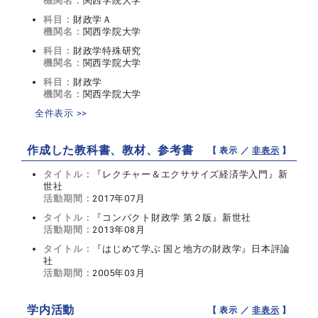
機関名：
関西学院大学
科目：
財政学Ａ
機関名：
関西学院大学
科目：
財政学特殊研究
機関名：
関西学院大学
科目：
財政学
機関名：
関西学院大学
全件表示 >>
作成した教科書、教材、参考書
【 表示 ／
非表示
】
タイトル：
『レクチャー＆エクササイズ経済学入門』新
世社
活動期間：
2017年07月
タイトル：
『コンパクト財政学 第２版』新世社
活動期間：
2013年08月
タイトル：
『はじめて学ぶ 国と地方の財政学』日本評論
社
活動期間：
2005年03月
学内活動
【 表示 ／
非表示
】