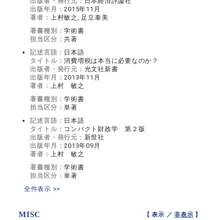
出版者・発行元：
日本経済評論社
出版年月：
2015年11月
著者：
上村敏之, 足立泰美
著書種別：
学術書
担当区分：
共著
記述言語：
日本語
タイトル：
消費増税は本当に必要なのか？
出版者・発行元：
光文社新書
出版年月：
2013年11月
著者：
上村 敏之
著書種別：
学術書
担当区分：
単著
記述言語：
日本語
タイトル：
コンパクト財政学 第２版
出版者・発行元：
新世社
出版年月：
2013年09月
著者：
上村 敏之
著書種別：
学術書
担当区分：
単著
全件表示 >>
MISC
【 表示 ／
非表示
】