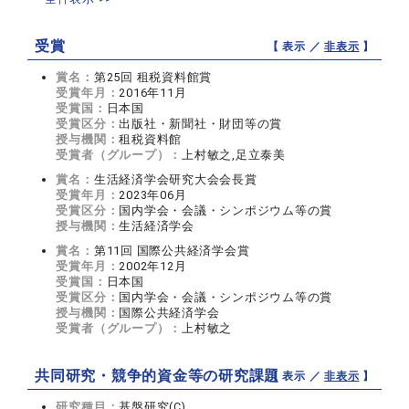
受賞
【 表示 ／
非表示
】
賞名：
第25回 租税資料館賞
受賞年月：
2016年11月
受賞国：
日本国
受賞区分：
出版社・新聞社・財団等の賞
授与機関：
租税資料館
受賞者（グループ）：
上村敏之,足立泰美
賞名：
生活経済学会研究大会会長賞
受賞年月：
2023年06月
受賞区分：
国内学会・会議・シンポジウム等の賞
授与機関：
生活経済学会
賞名：
第11回 国際公共経済学会賞
受賞年月：
2002年12月
受賞国：
日本国
受賞区分：
国内学会・会議・シンポジウム等の賞
授与機関：
国際公共経済学会
受賞者（グループ）：
上村敏之
共同研究・競争的資金等の研究課題
【 表示 ／
非表示
】
研究種目：
基盤研究(C)