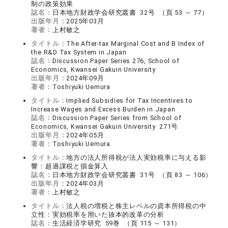
制の政策効果
誌名：
日本地方財政学会研究叢書 32号 （頁 53 ～ 77）
出版年月：
2025年03月
著者：
上村敏之
タイトル：
The After-tax Marginal Cost and B Index of
the R&D Tax System in Japan
誌名：
Discussion Paper Series 276, School of
Economics, Kwansei Gakuin University
出版年月：
2024年09月
著者：
Toshiyuki Uemura
タイトル：
Implied Subsidies for Tax Incentives to
Increase Wages and Excess Burden in Japan
誌名：
Discussion Paper Series from School of
Economics, Kwansei Gakuin University 271号
出版年月：
2024年05月
著者：
Toshiyuki Uemura
タイトル：
地方の法人所得税が法人実効税率に与える影
響：超過課税と損金算入
誌名：
日本地方財政学会研究叢書 31号 （頁 83 ～ 106）
出版年月：
2024年03月
著者：
上村敏之
タイトル：
法人税の増税と株主レベルの資本所得税の中
立性：実効税率を用いた抜本的改革の分析
誌名：
生活経済学研究 59巻 （頁 115 ～ 131）