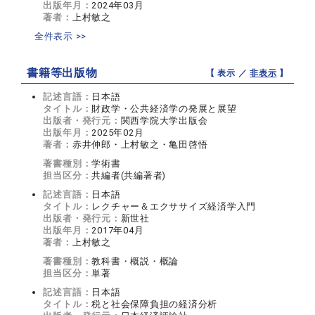
出版年月：
2024年03月
著者：
上村敏之
全件表示 >>
書籍等出版物
【 表示 ／
非表示
】
記述言語：
日本語
タイトル：
財政学・公共経済学の発展と展望
出版者・発行元：
関西学院大学出版会
出版年月：
2025年02月
著者：
赤井伸郎・上村敏之・亀田啓悟
著書種別：
学術書
担当区分：
共編者(共編著者)
記述言語：
日本語
タイトル：
レクチャー＆エクササイズ経済学入門
出版者・発行元：
新世社
出版年月：
2017年04月
著者：
上村敏之
著書種別：
教科書・概説・概論
担当区分：
単著
記述言語：
日本語
タイトル：
税と社会保障負担の経済分析