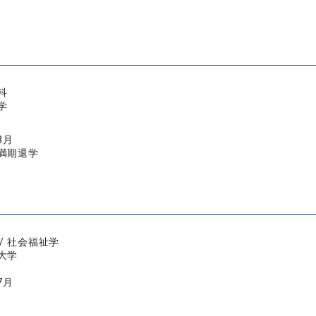
科
学
3月
満期退学
/ 社会福祉学
大学
7月