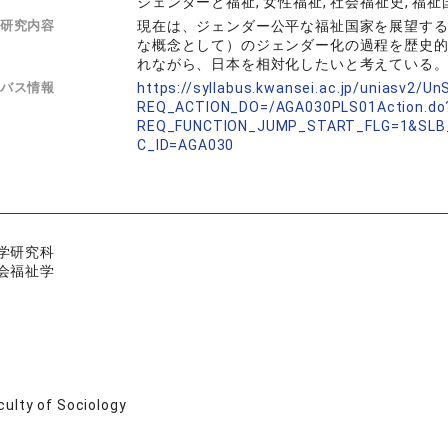
ジェンダーと福祉, 女性福祉, 社会福祉史, 福祉
研究内容
現在は、ジェンダー公平な福祉国家を展望する
な概念として）のジェンダー化の過程を歴史
れながら、日本を相対化したいと考えている
バス情報
https://syllabus.kwansei.ac.jp/uniasv2/U
REQ_ACTION_DO=/AGA030PLS01Action.do
REQ_FUNCTION_JUMP_START_FLG=1&SLB
C_ID=AGA030
学研究科
会福祉学
culty of Sociology