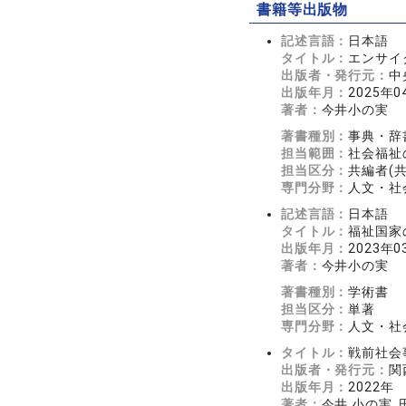
書籍等出版物
記述言語：
日本語
タイトル：
エンサイ
出版者・発行元：
中
出版年月：
2025年0
著者：
今井小の実
著書種別：
事典・辞
担当範囲：
社会福祉
担当区分：
共編者(
専門分野：
人文・社会
記述言語：
日本語
タイトル：
福祉国家の
出版年月：
2023年0
著者：
今井小の実
著書種別：
学術書
担当区分：
単著
専門分野：
人文・社会
タイトル：
戦前社会
出版者・発行元：
関
出版年月：
2022年
著者：
今井 小の実, 