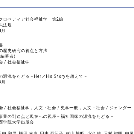
クロペディア社会福祉学 第2編
央法規
4月
書
の歴史研究の視点と方法
共編著者)
 / 社会福祉学
源流をたどる－Her／His Storyを超えて－
3月
 / 社会福祉学，人文・社会 / 史学一般，人文・社会 / ジェンダー
事業の到達点と現在への視座－福祉国家の源流をたどる－
西学院大学出版会
田中 和男, 樋田 幸恵, 田中 亜紀子, 杉山 博昭, 小池 桂, 元村 智明, 中尾