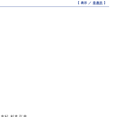
【 表示 ／
非表示
】
 友紀, 杉本 弘幸