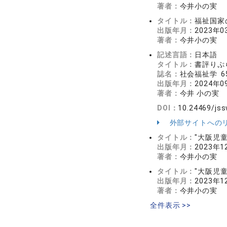
著者：
今井小の実
タイトル：
福祉国家の
出版年月：
2023年0
著者：
今井小の実
記述言語：
日本語
タイトル：
書評りぷら
誌名：
社会福祉学 65
出版年月：
2024年0
著者：
今井 小の実
DOI：
10.24469/jss
外部サイトへの
タイトル：
"大阪児童
出版年月：
2023年1
著者：
今井小の実
タイトル：
"大阪児童
出版年月：
2023年1
著者：
今井小の実
全件表示 >>