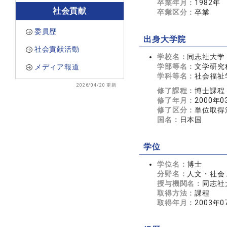
卒業年月：
1982年
社会貢献
卒業区分：
卒業
委員歴
出身大学院
社会貢献活動
学校名：
同志社大学
学部等名：
文学研究
メディア報道
学科等名：
社会福祉
2026/04/20 更新
修了課程：
博士課程
修了年月：
2000年0
修了区分：
単位取得
国名：
日本国
学位
学位名：
博士
分野名：
人文・社会 
授与機関名：
同志社
取得方法：
課程
取得年月：
2003年0