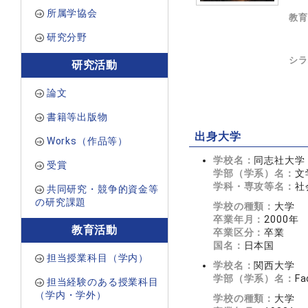
所属学協会
教育
研究分野
シラ
研究活動
論文
書籍等出版物
出身大学
Works（作品等）
学校名：
同志社大学
受賞
学部（学系）名：
文
学科・専攻等名：
社
共同研究・競争的資金等
の研究課題
学校の種類：
大学
卒業年月：
2000年
教育活動
卒業区分：
卒業
国名：
日本国
担当授業科目（学内）
学校名：
関西大学
学部（学系）名：
Fa
担当経験のある授業科目
（学内・学外）
学校の種類：
大学