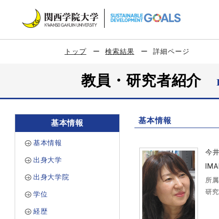
トップ
検索結果
詳細ページ
教員・研究者紹介
基本情報
基本情報
基本情報
今
出身大学
IMA
出身大学院
所属
研究
学位
経歴