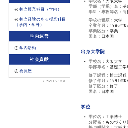
学校名：
大阪大学
学部（学系）名：
基
担当授業科目（学内）
学科・専攻等名：
制
担当経験のある授業科目
学校の種類：
大学
（学内・学外）
卒業年月：
1986年0
卒業区分：
卒業
学内運営
国名：
日本国
学内活動
出身大学院
社会貢献
学校名：
大阪大学
学部等名：
基礎工学
委員歴
修了課程：
博士課程
修了年月：
1991年0
2026/04/25 更新
修了区分：
修了
国名：
日本国
学位
学位名：
工学博士
分野名：
ものづくり
授与機関名：
大阪大