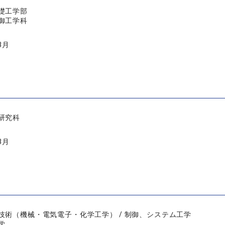
礎工学部
御工学科
3月
研究科
3月
技術（機械・電気電子・化学工学） / 制御、システム工学
学