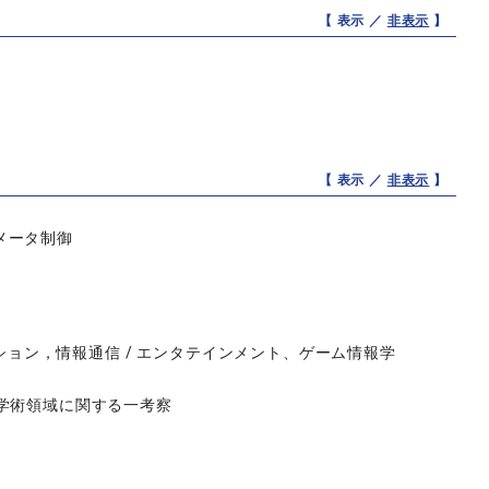
【 表示 ／
非表示
】
【 表示 ／
非表示
】
メータ制御
ション，情報通信 / エンタテインメント、ゲーム情報学
とEC学術領域に関する一考察
）