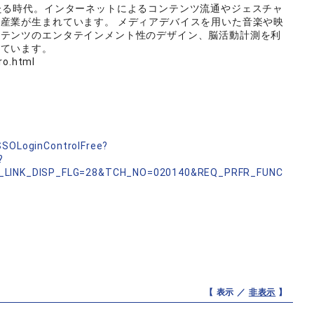
たる時代。インターネットによるコンテンツ流通やジェスチャ
産業が生まれています。 メディアデバイスを用いた音楽や映
ンテンツのエンタテインメント性のデザイン、脳活動計測を利
しています。
ro.html
nSSOLoginControlFree?
?
_LINK_DISP_FLG=28&TCH_NO=020140&REQ_PRFR_FUNC
【 表示 ／
非表示
】