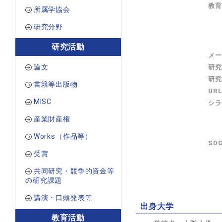
教育
所属学協会
研究分野
研究活動
メー
論文
研究
研究
書籍等出版物
UR
MISC
シラ
産業財産権
Works（作品等）
SD
受賞
共同研究・競争的資金等
の研究課題
講演・口頭発表等
出身大学
教育活動