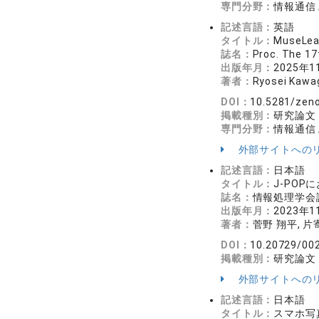
専門分野：
情報通信
記述言語：
英語
タイトル：
MuseLead
誌名：
Proc. The 1
出版年月：
2025年1
著者：
Ryosei Kawag
DOI：
10.5281/zen
掲載種別：
研究論文
専門分野：
情報通信
外部サイトへの
記述言語：
日本語
タイトル：
J-PO
誌名：
情報処理学会論文
出版年月：
2023年1
著者：
菅野 翔平, 片
DOI：
10.20729/00
掲載種別：
研究論文
外部サイトへの
記述言語：
日本語
タイトル：
スマホ写真