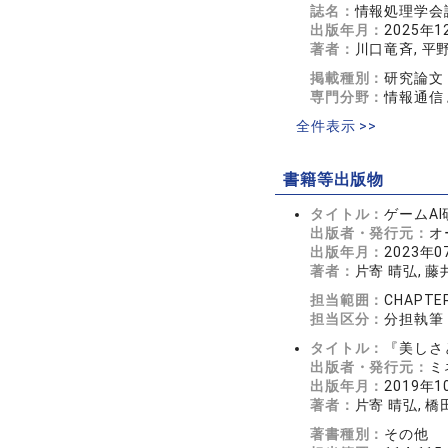
誌名：
情報処理学会論文
出版年月：
2025年1
著者：
川口竜斉, 平野
掲載種別：
研究論文
専門分野：
情報通信
全件表示 >>
書籍等出版物
タイトル：
ゲームA
出版者・発行元：
オ
出版年月：
2023年0
著者：
片寄 晴弘, 藤
担当範囲：
CHAPT
担当区分：
分担執筆
タイトル：
『美しさ
出版者・発行元：
ミ
出版年月：
2019年1
著者：
片寄 晴弘, 橋
著書種別：
その他