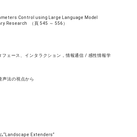
ameters Control using Large Language Model
linary Research （頁 545 ～ 556）
タフェース、インタラクション，情報通信 / 感性情報学
発声法の視点から
cape Extenders”