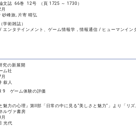
誌 66巻 12号 （頁 1725 ～ 1730）
2月
 砂峰旅, 片寄 晴弘
（学術雑誌）
 / エンタテインメント、ゲーム情報学，情報通信 / ヒューマンイ
I研究の新展開
ーム社
7月
井 叙人
ER 9 ゲーム体験の評価
と魅力の心理』第II部「日常の中に見る"美しさと魅力"」より「リ
ネルヴァ書房
0月
田 光代