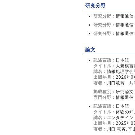
研究分野
研究分野：
情報通信
研究分野：
情報通信 
研究分野：
情報通信
論文
記述言語：
日本語
タイトル：
大規模言
誌名：
情報処理学会論文
出版年月：
2026年0
著者：
川口竜斉 片
掲載種別：
研究論文
専門分野：
情報通信
記述言語：
日本語
タイトル：
体験の知覚
誌名：
エンタテインメ
出版年月：
2025年0
著者：
川口 竜斉, 平