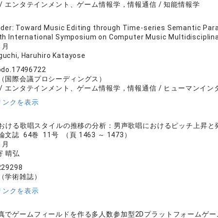
 / エンタテインメント、ゲーム情報学，情報通信 / 知能情報学
er: Toward Music Editing through Time-series Semantic Par
7th International Symposium on Computer Music Multidiscip
1月
uchi, Haruhiro Katayose
odo.17496722
（国際会議プロシーディングス）
 / エンタテインメント、ゲーム情報学，情報通信 / ヒューマンイン
リンクを表示
Pにおける歌唱スタイルの推移の分析：男声歌唱におけるピッチ上昇と
誌 64巻 11号 （頁 1463 ～ 1473）
1月
寄 晴弘
229298
（学術雑誌）
リンクを表示
でゲームフィールドを作る多人数参加型2Dプラットフォームゲーム“Lands