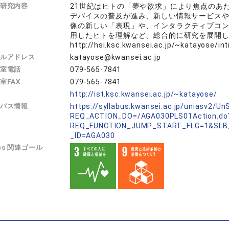
研究内容
21世紀はヒトの「夢や欲求」により焦点のあ
デバイスの普及が進み、新しい情報サービスや
像の新しい「表現」や、インタラクティブコ
用したヒトを理解など、総合的に研究を展開
http://hsi.ksc.kwansei.ac.jp/~katayose/int
ルアドレス
katayose@kwansei.ac.jp
室電話
079-565-7841
室FAX
079-565-7841
L
http://ist.ksc.kwansei.ac.jp/~katayose/
バス情報
https://syllabus.kwansei.ac.jp/uniasv2/U
REQ_ACTION_DO=/AGA030PLS01Action.do
REQ_FUNCTION_JUMP_START_FLG=1&SLB
_ID=AGA030
Gs 関連ゴール