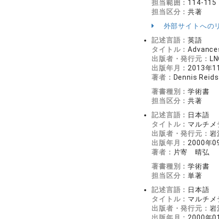
担当範囲：
114-115
担当区分：
共著
外部サイトへの
記述言語：
英語
タイトル：
Advances
出版者・発行元：
LN
出版年月：
2013年1
著者：
Dennis Reids
著書種別：
学術書
担当区分：
共著
記述言語：
日本語
タイトル：
マルチメ
出版者・発行元：
岩
出版年月：
2000年0
著者：
片寄 晴弘
著書種別：
学術書
担当区分：
単著
記述言語：
日本語
タイトル：
マルチメ
出版者・発行元：
岩
出版年月：
2000年0