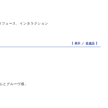
ンタフェース、インタラクション
【 表示 ／
非表示
】
ズムとグルーヴ感」