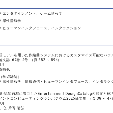
 / エンタテインメント、ゲーム情報学
/ 感性情報学
 / ヒューマンインタフェース、インタラクション
語モデルを用いた作編曲システムにおけるカスタマイズ可能なパラ
誌 67巻 4号 （頁 882 ～ 894）
4月
寄晴弘
（学術雑誌）
 / 感性情報学，情報通信 / ヒューマンインタフェース、インタラク
-認知過程に着目したEntertainment DesignCatalogの提案
ントコンピューティングシンポジウム2025論文集 （頁 38 ～ 47
8月
山 心, 片寄 晴弘