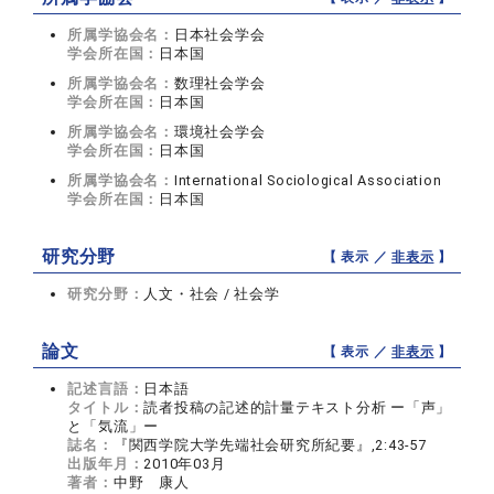
所属学協会名：
日本社会学会
学会所在国：
日本国
所属学協会名：
数理社会学会
学会所在国：
日本国
所属学協会名：
環境社会学会
学会所在国：
日本国
所属学協会名：
International Sociological Association
学会所在国：
日本国
研究分野
【 表示 ／
非表示
】
研究分野：
人文・社会 / 社会学
論文
【 表示 ／
非表示
】
記述言語：
日本語
タイトル：
読者投稿の記述的計量テキスト分析 ー「声」
と「気流」ー
誌名：
『関西学院大学先端社会研究所紀要』,2:43-57
出版年月：
2010年03月
著者：
中野 康人