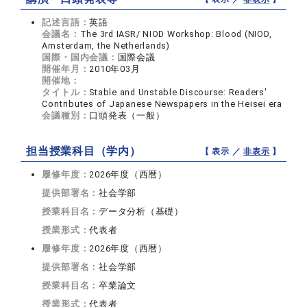
記述言語：
英語
会議名：
The 3rd IASR/ NIOD Workshop: Blood (NIOD,
Amsterdam, the Netherlands)
国際・国内会議：
国際会議
開催年月：
2010年03月
開催地：
タイトル：
Stable and Unstable Discourse: Readers'
Contributes of Japanese Newspapers in the Heisei era
会議種別：
口頭発表（一般）
担当授業科目（学内）
【 表示 ／
非表示
】
履修年度：
2026年度（西暦）
提供部署名：
社会学部
授業科目名：
データ分析（基礎）
授業形式：
代表者
履修年度：
2026年度（西暦）
提供部署名：
社会学部
授業科目名：
卒業論文
授業形式：
代表者