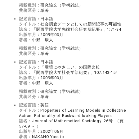
掲載種別：
研究論文（学術雑誌）
共著区分：
単著
記述言語：
日本語
タイトル：
社会調査データとしての新聞記事の可能性
誌名：
『関西学院大学先端社会研究所紀要』, 1:71-84
出版年月：
2009年03月
著者：
中野 康人
掲載種別：
研究論文（学術雑誌）
共著区分：
単著
記述言語：
日本語
タイトル：
「環境にやさしい」の国際比較
誌名：
『関西学院大学社会学部紀要』, 107:143-154
出版年月：
2009年03月
著者：
中野 康人
掲載種別：
研究論文（学術雑誌）
共著区分：
単著
記述言語：
英語
タイトル：
Properties of Learning Models in Collective
Action: Rationality of Backward-looking Players
誌名：
Journal of Mathematical Sociology 26号 （頁
57-69 ～ ）
出版年月：
2002年06月
著者：
NAKANO Yasuto