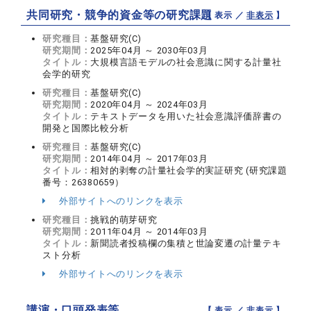
共同研究・競争的資金等の研究課題
【 表示 ／
非表示
】
研究種目：
基盤研究(C)
研究期間：
2025年04月 ～ 2030年03月
タイトル：
大規模言語モデルの社会意識に関する計量社
会学的研究
研究種目：
基盤研究(C)
研究期間：
2020年04月 ～ 2024年03月
タイトル：
テキストデータを用いた社会意識評価辞書の
開発と国際比較分析
研究種目：
基盤研究(C)
研究期間：
2014年04月 ～ 2017年03月
タイトル：
相対的剥奪の計量社会学的実証研究 (研究課題
番号：26380659）
外部サイトへのリンクを表示
研究種目：
挑戦的萌芽研究
研究期間：
2011年04月 ～ 2014年03月
タイトル：
新聞読者投稿欄の集積と世論変遷の計量テキ
スト分析
外部サイトへのリンクを表示
講演・口頭発表等
【 表示 ／
非表示
】