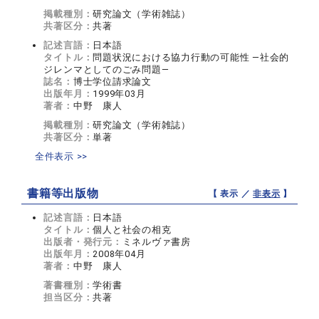
掲載種別：
研究論文（学術雑誌）
共著区分：
共著
記述言語：
日本語
タイトル：
問題状況における協力行動の可能性 ―社会的
ジレンマとしてのごみ問題―
誌名：
博士学位請求論文
出版年月：
1999年03月
著者：
中野 康人
掲載種別：
研究論文（学術雑誌）
共著区分：
単著
全件表示 >>
書籍等出版物
【 表示 ／
非表示
】
記述言語：
日本語
タイトル：
個人と社会の相克
出版者・発行元：
ミネルヴァ書房
出版年月：
2008年04月
著者：
中野 康人
著書種別：
学術書
担当区分：
共著