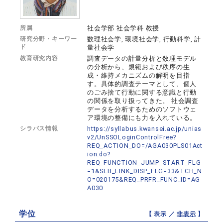
所属
社会学部 社会学科 教授
研究分野・キーワー
数理社会学, 環境社会学, 行動科学, 計
ド
量社会学
教育研究内容
調査データの計量分析と数理モデル
の分析から、規範および秩序の生
成・維持メカニズムの解明を目指
す。具体的調査テーマとして、個人
のごみ捨て行動に関する意識と行動
の関係を取り扱ってきた。 社会調査
データを分析するためのソフトウェ
ア環境の整備にも力を入れている。
シラバス情報
https://syllabus.kwansei.ac.jp/unias
v2/UnSSOLoginControlFree?
REQ_ACTION_DO=/AGA030PLS01Act
ion.do?
REQ_FUNCTION_JUMP_START_FLG
=1&SLB_LINK_DISP_FLG=33&TCH_N
O=020175&REQ_PRFR_FUNC_ID=AG
A030
学位
【 表示 ／
非表示
】