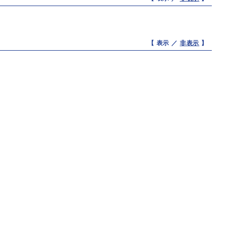
【 表示 ／
非表示
】