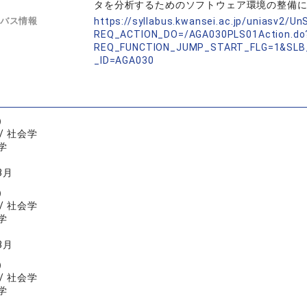
タを分析するためのソフトウェア環境の整備
バス情報
https://syllabus.kwansei.ac.jp/uniasv2/U
REQ_ACTION_DO=/AGA030PLS01Action.do
REQ_FUNCTION_JUMP_START_FLG=1&SLB
_ID=AGA030
）
/ 社会学
学
3月
）
/ 社会学
学
3月
）
/ 社会学
学