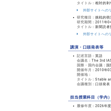
タイトル：
相対的剥
外部サイトへの
研究種目：
挑戦的萌
研究期間：
2011年0
タイトル：
新聞読者
外部サイトへの
講演・口頭発表等
記述言語：
英語
会議名：
The 3rd IA
国際・国内会議：
国
開催年月：
2010年0
開催地：
タイトル：
Stable a
会議種別：
口頭発表
担当授業科目（学内
履修年度：
2026年