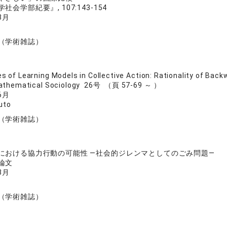
会学部紀要』, 107:143-154
3月
（学術雑誌）
es of Learning Models in Collective Action: Rationality of Back
Mathematical Sociology 26号 （頁 57-69 ～ ）
6月
uto
（学術雑誌）
における協力行動の可能性 ―社会的ジレンマとしてのごみ問題―
論文
3月
（学術雑誌）