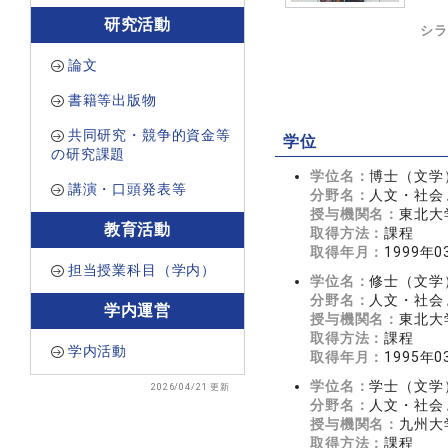
研究活動
シラ
論文
書籍等出版物
共同研究・競争的資金等
学位
の研究課題
学位名：
博士（文学
講演・口頭発表等
分野名：
人文・社会 
授与機関名：
東北大
教育活動
取得方法：
課程
取得年月：
1999年0
担当授業科目（学内）
学位名：
修士（文学
分野名：
人文・社会 
学内運営
授与機関名：
東北大
取得方法：
課程
学内活動
取得年月：
1995年0
学位名：
学士（文学
2026/04/21 更新
分野名：
人文・社会 
授与機関名：
九州大
取得方法：
課程