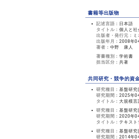
書籍等出版物
記述言語：
日本語
タイトル：
個人と
出版者・発行元：
ミ
出版年月：
2008年0
著者：
中野 康人
著書種別：
学術書
担当区分：
共著
共同研究・競争的資
研究種目：
基盤研究(
研究期間：
2025年0
タイトル：
大規模言
研究種目：
基盤研究(
研究期間：
2020年0
タイトル：
テキスト
研究種目：
基盤研究(
研究期間：
2014年0