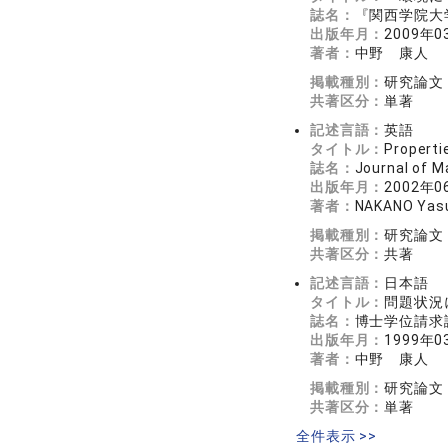
誌名：
『関西学院大学社
出版年月：
2009年0
著者：
中野 康人
掲載種別：
研究論文
共著区分：
単著
記述言語：
英語
タイトル：
Properti
誌名：
Journal of 
出版年月：
2002年0
著者：
NAKANO Yas
掲載種別：
研究論文
共著区分：
共著
記述言語：
日本語
タイトル：
問題状況
誌名：
博士学位請求
出版年月：
1999年0
著者：
中野 康人
掲載種別：
研究論文
共著区分：
単著
全件表示 >>