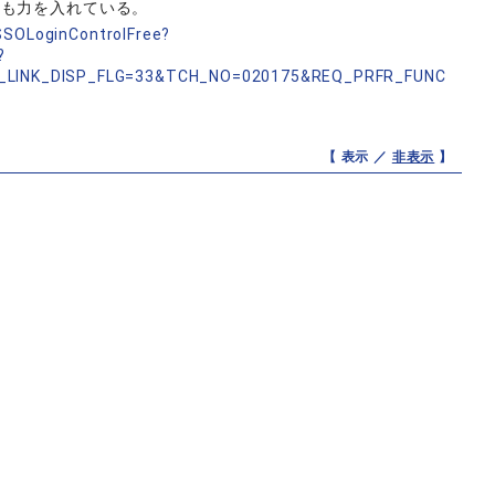
にも力を入れている。
nSSOLoginControlFree?
?
_LINK_DISP_FLG=33&TCH_NO=020175&REQ_PRFR_FUNC
【 表示 ／
非表示
】