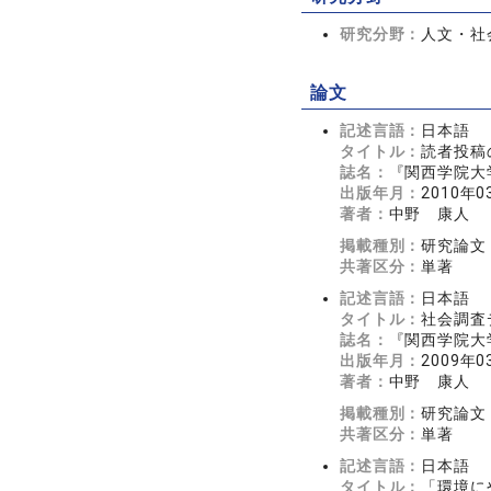
研究分野：
人文・社会
論文
記述言語：
日本語
タイトル：
読者投稿
誌名：
『関西学院大学
出版年月：
2010年0
著者：
中野 康人
掲載種別：
研究論文
共著区分：
単著
記述言語：
日本語
タイトル：
社会調査
誌名：
『関西学院大学
出版年月：
2009年0
著者：
中野 康人
掲載種別：
研究論文
共著区分：
単著
記述言語：
日本語
タイトル：
「環境に