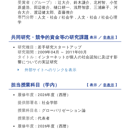
受賞者（グループ）：
辻大介、鈴木謙介、北村智、小笠
原盛浩、田辺俊介、樋口耕一、浅野智彦、三浦麻子、河
合大介、渡辺健太郎、斎藤僚介
専門分野：
人文・社会 / 社会学，人文・社会 / 社会心理
学
共同研究・競争的資金等の研究課題
【 表示 ／
非表示
】
研究種目：
若手研究スタートアップ
研究期間：
2009年04月 ～ 2011年03月
タイトル：
インターネットが個人の社会認知に及ぼす影
響についての実証研究
外部サイトへのリンクを表示
担当授業科目（学内）
【 表示 ／
非表示
】
履修年度：
2026年度（西暦）
提供部署名：
社会学部
授業科目名：
グローバリゼーション論
授業形式：
代表者
履修年度：
2026年度（西暦）