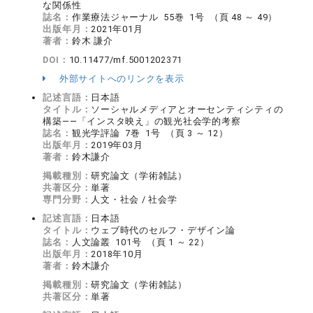
な関係性
誌名：
作業療法ジャーナル 55巻 1号 （頁 48 ～ 49）
出版年月：
2021年01月
著者：
鈴木 謙介
DOI：
10.11477/mf.5001202371
外部サイトへのリンクを表示
記述言語：
日本語
タイトル：
ソーシャルメディアとオーセンティシティの
構築――「インスタ映え」の観光社会学的考察
誌名：
観光学評論 7巻 1号 （頁 3 ～ 12）
出版年月：
2019年03月
著者：
鈴木謙介
掲載種別：
研究論文（学術雑誌）
共著区分：
単著
専門分野：
人文・社会 / 社会学
記述言語：
日本語
タイトル：
ウェブ時代のセルフ・デザイン論
誌名：
人文論叢 101号 （頁 1 ～ 22）
出版年月：
2018年10月
著者：
鈴木謙介
掲載種別：
研究論文（学術雑誌）
共著区分：
単著