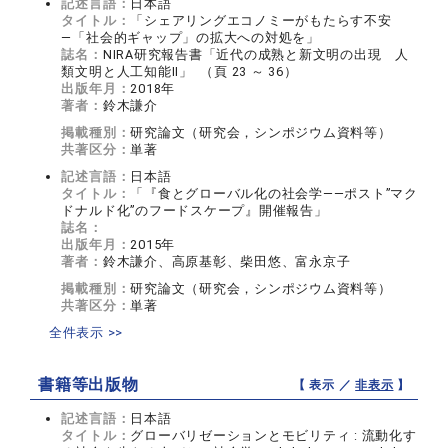
記述言語：
日本語
タイトル：
「シェアリングエコノミーがもたらす不安
―「社会的ギャップ」の拡大への対処を」
誌名：
NIRA研究報告書「近代の成熟と新文明の出現 人
類文明と人工知能II」 （頁 23 ～ 36）
出版年月：
2018年
著者：
鈴木謙介
掲載種別：
研究論文（研究会，シンポジウム資料等）
共著区分：
単著
記述言語：
日本語
タイトル：
「『食とグローバル化の社会学――ポスト”マク
ドナルド化”のフードスケープ』開催報告」
誌名：
出版年月：
2015年
著者：
鈴木謙介、高原基彰、柴田悠、富永京子
掲載種別：
研究論文（研究会，シンポジウム資料等）
共著区分：
単著
全件表示 >>
書籍等出版物
【 表示 ／
非表示
】
記述言語：
日本語
タイトル：
グローバリゼーションとモビリティ : 流動化す