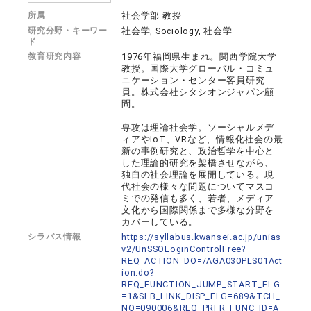
所属
社会学部 教授
研究分野・キーワー
社会学, Sociology, 社会学
ド
教育研究内容
1976年福岡県生まれ。関西学院大学
教授。国際大学グローバル・コミュ
ニケーション・センター客員研究
員。株式会社シタシオンジャパン顧
問。
専攻は理論社会学。ソーシャルメデ
ィアやIoT、VRなど、情報化社会の最
新の事例研究と、政治哲学を中心と
した理論的研究を架橋させながら、
独自の社会理論を展開している。現
代社会の様々な問題についてマスコ
ミでの発信も多く、若者、メディア
文化から国際関係まで多様な分野を
カバーしている。
シラバス情報
https://syllabus.kwansei.ac.jp/unias
v2/UnSSOLoginControlFree?
REQ_ACTION_DO=/AGA030PLS01Act
ion.do?
REQ_FUNCTION_JUMP_START_FLG
=1&SLB_LINK_DISP_FLG=689&TCH_
NO=090006&REQ_PRFR_FUNC_ID=A