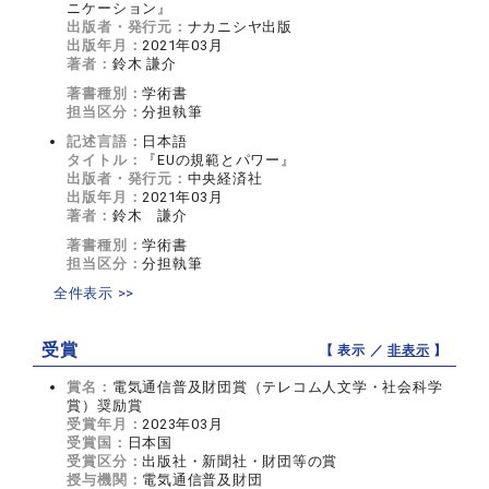
ニケーション』
出版者・発行元：
ナカニシヤ出版
出版年月：
2021年03月
著者：
鈴木 謙介
著書種別：
学術書
担当区分：
分担執筆
記述言語：
日本語
タイトル：
『EUの規範とパワー』
出版者・発行元：
中央経済社
出版年月：
2021年03月
著者：
鈴木 謙介
著書種別：
学術書
担当区分：
分担執筆
全件表示 >>
受賞
【 表示 ／
非表示
】
賞名：
電気通信普及財団賞（テレコム人文学・社会科学
賞）奨励賞
受賞年月：
2023年03月
受賞国：
日本国
受賞区分：
出版社・新聞社・財団等の賞
授与機関：
電気通信普及財団