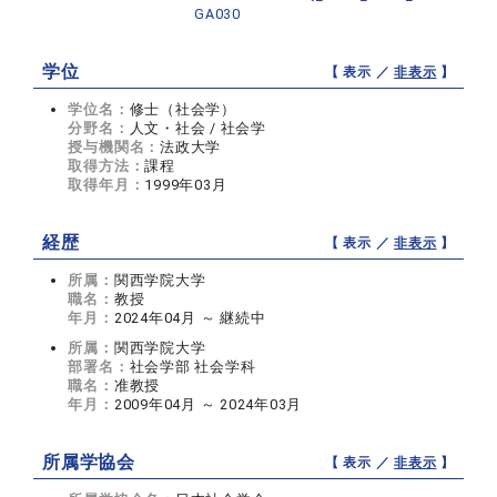
GA030
学位
【 表示 ／
非表示
】
学位名：
修士（社会学）
分野名：
人文・社会 / 社会学
授与機関名：
法政大学
取得方法：
課程
取得年月：
1999年03月
経歴
【 表示 ／
非表示
】
所属：
関西学院大学
職名：
教授
年月：
2024年04月 ～ 継続中
所属：
関西学院大学
部署名：
社会学部 社会学科
職名：
准教授
年月：
2009年04月 ～ 2024年03月
所属学協会
【 表示 ／
非表示
】