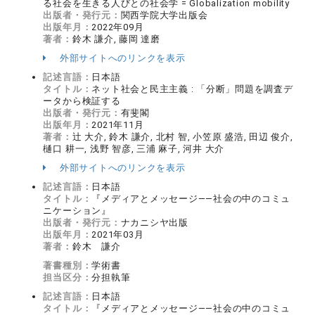
る社会を生きる人びとの社会学 = Globalization mobility
出版者・発行元：
関西学院大学出版会
出版年月：
2022年09月
著者：
鈴木 謙介, 藤岡 達磨
外部サイトへのリンクを表示
記述言語：
日本語
タイトル：
ネット社会と民主主義 : 「分断」問題を調査デ
ータから検証する
出版者・発行元：
有斐閣
出版年月：
2021年11月
著者：
辻 大介, 鈴木 謙介, 北村 智, 小笠原 盛浩, 田辺 俊介,
樋口 耕一, 浅野 智彦, 三浦 麻子, 河井 大介
外部サイトへのリンクを表示
記述言語：
日本語
タイトル：
『メディアとメッセージ――社会の中のコミュ
ニケーション』
出版者・発行元：
ナカニシヤ出版
出版年月：
2021年03月
著者：
鈴木 謙介
著書種別：
学術書
担当区分：
分担執筆
記述言語：
日本語
タイトル：
『メディアとメッセージ――社会の中のコミュ