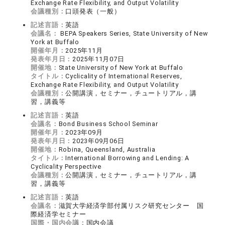
Exchange Rate Flexibility, and Output Volatility
会議種別：
口頭発表（一般）
記述言語：
英語
会議名：
BEPA Speakers Series, State University of New
York at Buffalo
開催年月：
2025年11月
発表年月日：
2025年11月07日
開催地：
State University of New York at Buffalo
タイトル：
Cyclicality of International Reserves,
Exchange Rate Flexibility, and Output Volatility
会議種別：
公開講演，セミナー，チュートリアル，講
習，講義等
記述言語：
英語
会議名：
Bond Business School Seminar
開催年月：
2023年09月
発表年月日：
2023年09月06日
開催地：
Robina, Queensland, Australia
タイトル：
International Borrowing and Lending: A
Cyclicality Perspective
会議種別：
公開講演，セミナー，チュートリアル，講
習，講義等
記述言語：
英語
会議名：
滋賀大学経済学部付属リスク研究センター 国
際経済学セミナー
国際・国内会議：
国内会議