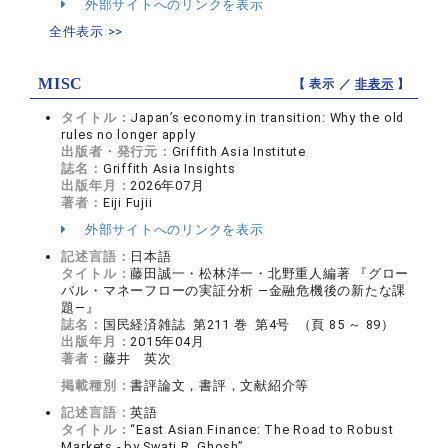
外部サイトへのリンクを表示
全件表示 >>
MISC
【 表示 ／
非表示
】
タイトル：
Japan’s economy in transition: Why the old
rules no longer apply
出版者・発行元：
Griffith Asia Institute
誌名：
Griffith Asia Insights
出版年月：
2026年07月
著者：
Eiji Fujii
外部サイトへのリンクを表示
記述言語：
日本語
タイトル：
藤田誠一・松林洋一・北野重人編著 『グロー
バル・マネーフローの実証分析 ―金融危機後の新たな課
題―』
誌名：
国民経済雑誌 第211 巻 第4号 （頁 85 ～ 89）
出版年月：
2015年04月
著者：
藤井 英次
掲載種別：
書評論文，書評，文献紹介等
記述言語：
英語
タイトル：
“East Asian Finance: The Road to Robust
Markets - by Swati R. Ghosh”