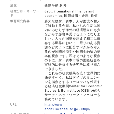
所属
経済学部 教授
研究分野・キーワー
debt, international finance and
ド
economics, 国際経済・金融, 負債
教育研究内容
膨大な物財、資本、人が国境を越え
て移動する今日、私たちの生活は国
内のみならず海外の経済動向にも少
なからず影響を受けるようになりま
した。人々が国境を越えて相互に依
存する世界において、限りのある資
源をどのように配分すべきかを考え
るのが国際経済学や国際金融論の基
本的視点です。私はそのような視点
の下に、財・資本市場の国際統合を
実証的に分析する研究等に取り組ん
できました。
これらの研究成果を広く世界的に
発信すべく、私はドイツのミュンヘ
ンを拠点とするヨーロッパを代表す
る経済研究機関Center for Economic
Studies & Ifo Institute (CESifo)のリ
サーチ・ネットワーク・フェローも
務めています。
URL
http://www-
econ2.kwansei.ac.jp/~efujii/