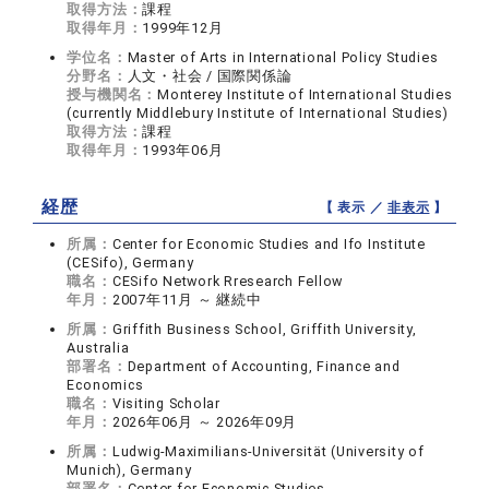
取得方法：
課程
取得年月：
1999年12月
学位名：
Master of Arts in International Policy Studies
分野名：
人文・社会 / 国際関係論
授与機関名：
Monterey Institute of International Studies
(currently Middlebury Institute of International Studies)
取得方法：
課程
取得年月：
1993年06月
経歴
【 表示 ／
非表示
】
所属：
Center for Economic Studies and Ifo Institute
(CESifo), Germany
職名：
CESifo Network Rresearch Fellow
年月：
2007年11月 ～ 継続中
所属：
Griffith Business School, Griffith University,
Australia
部署名：
Department of Accounting, Finance and
Economics
職名：
Visiting Scholar
年月：
2026年06月 ～ 2026年09月
所属：
Ludwig-Maximilians-Universität (University of
Munich), Germany
部署名：
Center for Economic Studies