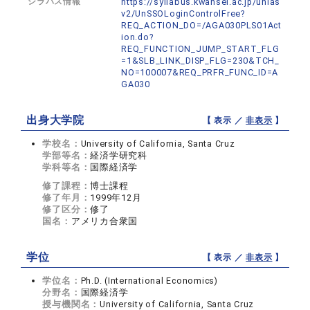
シラバス情報
https://syllabus.kwansei.ac.jp/unias
v2/UnSSOLoginControlFree?
REQ_ACTION_DO=/AGA030PLS01Act
ion.do?
REQ_FUNCTION_JUMP_START_FLG
=1&SLB_LINK_DISP_FLG=230&TCH_
NO=100007&REQ_PRFR_FUNC_ID=A
GA030
出身大学院
【 表示 ／
非表示
】
学校名：
University of California, Santa Cruz
学部等名：
経済学研究科
学科等名：
国際経済学
修了課程：
博士課程
修了年月：
1999年12月
修了区分：
修了
国名：
アメリカ合衆国
学位
【 表示 ／
非表示
】
学位名：
Ph.D. (International Economics)
分野名：
国際経済学
授与機関名：
University of California, Santa Cruz