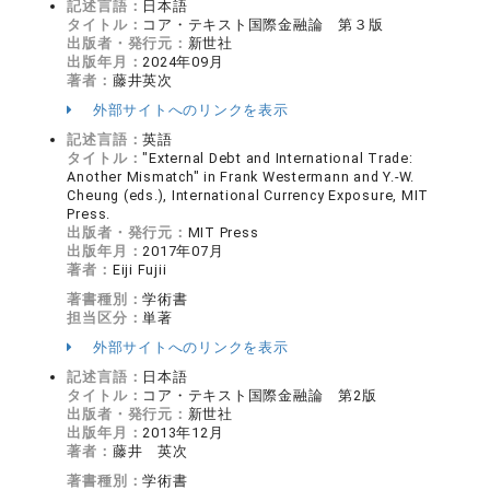
記述言語：
日本語
タイトル：
コア・テキスト国際金融論 第３版
出版者・発行元：
新世社
出版年月：
2024年09月
著者：
藤井英次
外部サイトへのリンクを表示
記述言語：
英語
タイトル：
"External Debt and International Trade:
Another Mismatch" in Frank Westermann and Y.-W.
Cheung (eds.), International Currency Exposure, MIT
Press.
出版者・発行元：
MIT Press
出版年月：
2017年07月
著者：
Eiji Fujii
著書種別：
学術書
担当区分：
単著
外部サイトへのリンクを表示
記述言語：
日本語
タイトル：
コア・テキスト国際金融論 第2版
出版者・発行元：
新世社
出版年月：
2013年12月
著者：
藤井 英次
著書種別：
学術書