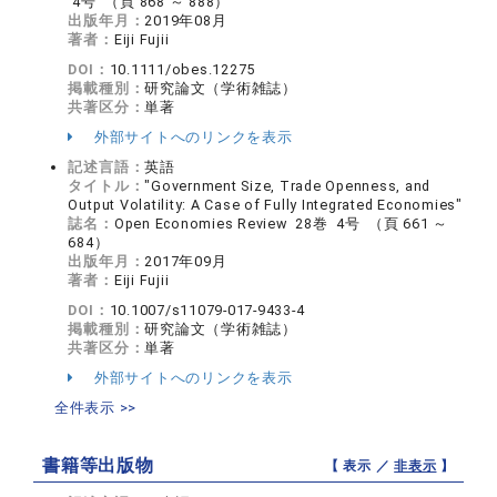
4号 （頁 868 ～ 888）
出版年月：
2019年08月
著者：
Eiji Fujii
DOI：
10.1111/obes.12275
掲載種別：
研究論文（学術雑誌）
共著区分：
単著
外部サイトへのリンクを表示
記述言語：
英語
タイトル：
"Government Size, Trade Openness, and
Output Volatility: A Case of Fully Integrated Economies"
誌名：
Open Economies Review 28巻 4号 （頁 661 ～
684）
出版年月：
2017年09月
著者：
Eiji Fujii
DOI：
10.1007/s11079-017-9433-4
掲載種別：
研究論文（学術雑誌）
共著区分：
単著
外部サイトへのリンクを表示
全件表示 >>
書籍等出版物
【 表示 ／
非表示
】