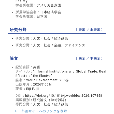
Society
学会所在国：
アメリカ合衆国
所属学協会名：
日本経済学会
学会所在国：
日本国
研究分野
【 表示 ／
非表示
】
研究分野：
人文・社会 / 経済政策
研究分野：
人文・社会 / 金融、ファイナンス
論文
【 表示 ／
非表示
】
記述言語：
英語
タイトル：
"Informal Institutions and Global Trade: Real
Effects of the Elusive"
誌名：
World Development 206巻
出版年月：
2026年05月
著者：
Eiji Fujii
DOI：
https://doi.org/10.1016/j.worlddev.2026.107458
掲載種別：
研究論文（学術雑誌）
専門分野：
人文・社会 / 経済政策
外部サイトへのリンクを表示