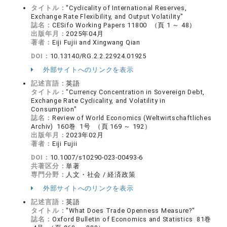
タイトル：
"Cyclicality of International Reserves,
Exchange Rate Flexibility, and Output Volatility"
誌名：
CESifo Working Papers 11800 （頁 1 ～ 48）
出版年月：
2025年04月
著者：
Eiji Fujii and Xingwang Qian
DOI：
10.13140/RG.2.2.22924.01925
外部サイトへのリンクを表示
記述言語：
英語
タイトル：
"Currency Concentration in Sovereign Debt,
Exchange Rate Cyclicality, and Volatility in
Consumption"
誌名：
Review of World Economics (Weltwirtschaftliches
Archiv) 160巻 1号 （頁 169 ～ 192）
出版年月：
2023年02月
著者：
Eiji Fujii
DOI：
10.1007/s10290-023-00493-6
共著区分：
単著
専門分野：
人文・社会 / 経済政策
外部サイトへのリンクを表示
記述言語：
英語
タイトル：
"What Does Trade Openness Measure?"
誌名：
Oxford Bulletin of Economics and Statistics 81巻