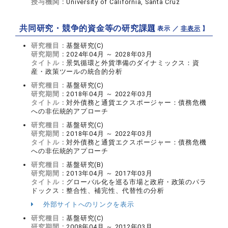
授与機関：
University of California, Santa Cruz
共同研究・競争的資金等の研究課題
【 表示 ／
非表示
】
研究種目：
基盤研究(C)
研究期間：
2024年04月 ～ 2028年03月
タイトル：
景気循環と外貨準備のダイナミックス：資
産・政策ツールの統合的分析
研究種目：
基盤研究(C)
研究期間：
2018年04月 ～ 2022年03月
タイトル：
対外債務と通貨エクスポージャー：債務危機
への非伝統的アプローチ
研究種目：
基盤研究(C)
研究期間：
2018年04月 ～ 2022年03月
タイトル：
対外債務と通貨エクスポージャー：債務危機
への非伝統的アプローチ
研究種目：
基盤研究(B)
研究期間：
2013年04月 ～ 2017年03月
タイトル：
グローバル化を巡る市場と政府・政策のパラ
ドックス：整合性、補完性、代替性の分析
外部サイトへのリンクを表示
研究種目：
基盤研究(C)
研究期間：
2008年04月 ～ 2012年03月