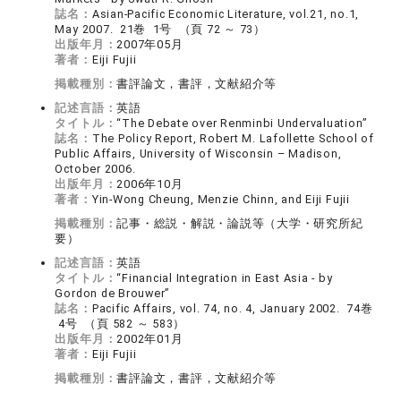
誌名：
Asian-Pacific Economic Literature, vol.21, no.1,
May 2007. 21巻 1号 （頁 72 ～ 73）
出版年月：
2007年05月
著者：
Eiji Fujii
掲載種別：
書評論文，書評，文献紹介等
記述言語：
英語
タイトル：
“The Debate over Renminbi Undervaluation”
誌名：
The Policy Report, Robert M. Lafollette School of
Public Affairs, University of Wisconsin – Madison,
October 2006.
出版年月：
2006年10月
著者：
Yin-Wong Cheung, Menzie Chinn, and Eiji Fujii
掲載種別：
記事・総説・解説・論説等（大学・研究所紀
要）
記述言語：
英語
タイトル：
“Financial Integration in East Asia - by
Gordon de Brouwer”
誌名：
Pacific Affairs, vol. 74, no. 4, January 2002. 74巻
4号 （頁 582 ～ 583）
出版年月：
2002年01月
著者：
Eiji Fujii
掲載種別：
書評論文，書評，文献紹介等