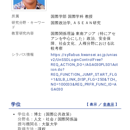
所属
国際学部 国際学科 教授
研究分野・キーワー
国際政治学, ＡＳＥＡＮ研究
ド
教育研究内容
国際関係理論 東南アジア（特にアセ
アンを中心にした）政治、安全保
障、社会文化、人権分野における比
較考察
シラバス情報
https://syllabus.kwansei.ac.jp/unias
v2/UnSSOLoginControlFree?
REQ_ACTION_DO=/AGA030PLS01Act
ion.do?
REQ_FUNCTION_JUMP_START_FLG
=1&SLB_LINK_DISP_FLG=250&TCH_
NO=100033&REQ_PRFR_FUNC_ID=A
GA030
学位
【 表示 ／
非表示
】
学位名：
博士（国際公共政策）
分野名：
人文・社会 / 国際関係論
授与機関名：
大阪大学
取得方法：
課程