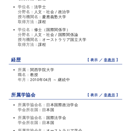
学位名：
法学士
分野名：
人文・社会 / 政治学
授与機関名：
慶應義塾大学
取得方法：
課程
学位名：
修士（国際関係学）
分野名：
人文・社会 / 国際関係論
授与機関名：
オーストラリア国立大学
取得方法：
課程
経歴
【 表示 ／
非表示
】
所属：
関西学院大学
職名：
教授
年月：
2010年04月 ～ 継続中
所属学協会
【 表示 ／
非表示
】
所属学協会名：
日本国際政治学会
学会所在国：
日本国
所属学協会名：
国際法学会
学会所在国：
日本国
所属学協会名：
オーストラリア学会