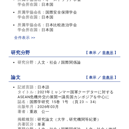
学会所在国：
日本国
所属学協会名：
国際安全保障学会
学会所在国：
日本国
所属学協会名：
日本比較政治学会
学会所在国：
日本国
全件表示 >>
研究分野
【 表示 ／
非表示
】
研究分野：
人文・社会 / 国際関係論
論文
【 表示 ／
非表示
】
記述言語：
日本語
タイトル：
2021年ミャンマー国軍クーデターに対する
ASEAN危機外交の展開ー議長国カンボジアを中心に
誌名：
国際学研究 15巻 1号 （頁 23 ～ 34）
出版年月：
2026年03月
著者：
重政 公一
掲載種別：
研究論文（大学，研究機関等紀要）
共著区分：
単著