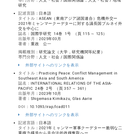
専門分野：
人文・社会 / 国際関係論，人文・社会 / 地域
研究
記述言語：
日本語
タイトル：
ASEAN（東南アジア諸国連合）危機外交ー
2021年ミャンマークーデターに対する議長国ブルネイ外
交を中心に
誌名：
国際学研究 14巻 1号 （頁 115 ～ 125）
出版年月：
2025年03月
著者：
重政 公一
掲載種別：
研究論文（大学，研究機関等紀要）
専門分野：
人文・社会 / 国際関係論
外部サイトへのリンクを表示
タイトル：
Practicing Peace: Conflict Management in
Southeast Asia and South America
誌名：
INTERNATIONAL RELATIONS OF THE ASIA-
PACIFIC 24巻 2号 （頁 357 ～ 361）
出版年月：
2023年10月
著者：
Shigemasa Kimikazu, Glas Aarie
DOI：
10.1093/irap/lcad011
外部サイトへのリンクを表示
記述言語：
日本語
タイトル：
2021年ミャンマー軍事クーデターー脆弱な二
重権力構造から非合法的政権奪取へー