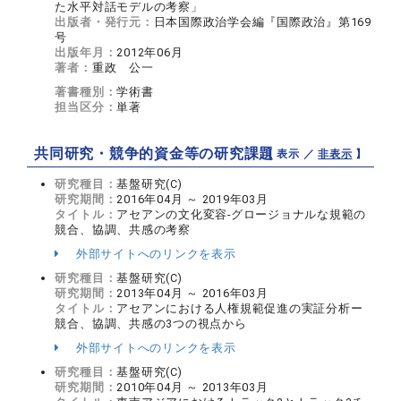
た水平対話モデルの考察」
出版者・発行元：
日本国際政治学会編『国際政治』第169
号
出版年月：
2012年06月
著者：
重政 公一
著書種別：
学術書
担当区分：
単著
共同研究・競争的資金等の研究課題
【 表示 ／
非表示
】
研究種目：
基盤研究(C)
研究期間：
2016年04月 ～ 2019年03月
タイトル：
アセアンの文化変容-グロージョナルな規範の
競合、協調、共感の考察
外部サイトへのリンクを表示
研究種目：
基盤研究(C)
研究期間：
2013年04月 ～ 2016年03月
タイトル：
アセアンにおける人権規範促進の実証分析ー
競合、協調、共感の3つの視点から
外部サイトへのリンクを表示
研究種目：
基盤研究(C)
研究期間：
2010年04月 ～ 2013年03月