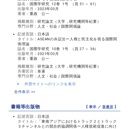
誌名：
国際学研究 12巻 1号 （頁 51 ～ 61）
出版年月：
2023年03月
著者：
重政 公一
掲載種別：
研究論文（大学，研究機関等紀要）
専門分野：
人文・社会 / 国際関係論
記述言語：
日本語
タイトル：
ASEANの弁証法ー人権と民主化を視る国際関
係理論
誌名：
国際学研究 10巻 1号 （頁 27 ～ 36）
出版年月：
2021年03月
著者：
重政 公一
掲載種別：
研究論文（大学，研究機関等紀要）
共著区分：
単著
専門分野：
人文・社会 / 国際関係論
外部サイトへのリンクを表示
全件表示 >>
書籍等出版物
【 表示 ／
非表示
】
記述言語：
日本語
タイトル：
「東南アジアにおけるトラック２とトラック
３チャンネルとの競合的協調関係ー人権規範促進に向け