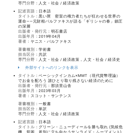
専門分野：
人文・社会 / 経済政策
記述言語：
日本語
タイトル：
黒い匣 密室の権力者たちが狂わせる世界の
運命――元財相バルファキスが語る「ギリシャの春」鎮圧
の深層
出版者・発行元：
明石書店
出版年月：
2019年04月
著者：
ヤニス・バルファキス
著書種別：
学術書
担当区分：
共訳
専門分野：
人文・社会 / 経済政策，人文・社会 / 経済史
外部サイトへのリンクを表示
タイトル：
ベーシックインカム×MMT（現代貨幣理論）
でお金を配ろう 誰ひとり取り残さない経済のために
出版者・発行元：
那須里山舎
出版年月：
2023年03月
著者：
スコット・サンテンス
著書種別：
一般書
担当区分：
単訳
専門分野：
人文・社会 / 経済政策
記述言語：
日本語
タイトル：
グリーン・ニューディールを勝ち取れ (気候危
機、貧困、差別に立ち向かうサンライズ・ムーブメント)