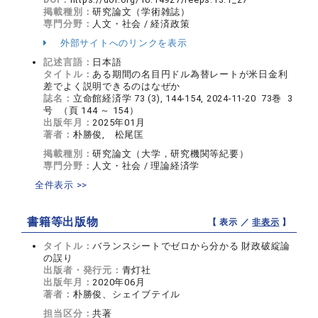
掲載種別：
研究論文（学術雑誌）
専門分野：
人文・社会 / 経済政策
外部サイトへのリンクを表示
記述言語：
日本語
タイトル：
ある期間の名目円ドル為替レートが米日金利
差でよく説明できるのはなぜか
誌名：
立命館経済学 73 (3), 144-154, 2024-11-20 73巻 3
号 （頁 144 ～ 154）
出版年月：
2025年01月
著者：
朴勝俊, 松尾匡
掲載種別：
研究論文（大学，研究機関等紀要）
専門分野：
人文・社会 / 理論経済学
全件表示 >>
書籍等出版物
【 表示 ／
非表示
】
タイトル：
バランスシートでゼロから分かる 財政破綻論
の誤り
出版者・発行元：
青灯社
出版年月：
2020年06月
著者：
朴勝俊、シェイブテイル
担当区分：
共著