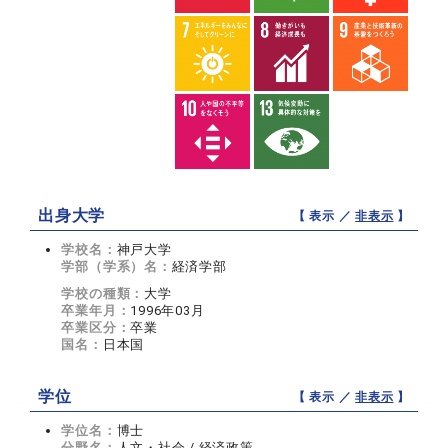
出身大学
【 表示 ／
非表示
】
学校名：
神戸大学
学部（学系）名：
経済学部
学校の種類：
大学
卒業年月：
1996年03月
卒業区分：
卒業
国名：
日本国
学位
【 表示 ／
非表示
】
学位名：
博士
分野名：
人文・社会 / 経済政策