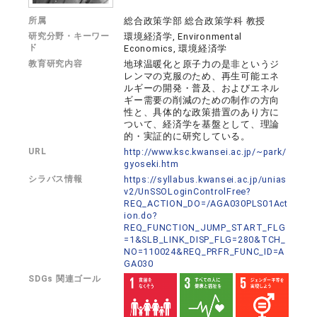
所属
総合政策学部 総合政策学科 教授
研究分野・キーワー
環境経済学, Environmental
ド
Economics, 環境経済学
教育研究内容
地球温暖化と原子力の是非というジ
レンマの克服のため、再生可能エネ
ルギーの開発・普及、およびエネル
ギー需要の削減のための制作の方向
性と、具体的な政策措置のあり方に
ついて、経済学を基盤として、理論
的・実証的に研究している。
URL
http://www.ksc.kwansei.ac.jp/~park/
gyoseki.htm
シラバス情報
https://syllabus.kwansei.ac.jp/unias
v2/UnSSOLoginControlFree?
REQ_ACTION_DO=/AGA030PLS01Act
ion.do?
REQ_FUNCTION_JUMP_START_FLG
=1&SLB_LINK_DISP_FLG=280&TCH_
NO=110024&REQ_PRFR_FUNC_ID=A
GA030
SDGs 関連ゴール