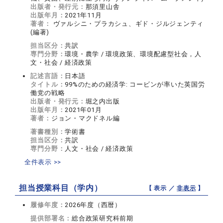
出版者・発行元：
那須里山舎
出版年月：
2021年11月
著者：
ヴァルシニ・プラカシュ、ギド・ジルジェンティ
(編著)
担当区分：
共訳
専門分野：
環境・農学 / 環境政策、環境配慮型社会，人
文・社会 / 経済政策
記述言語：
日本語
タイトル：
99%のための経済学: コービンが率いた英国労
働党の戦略
出版者・発行元：
堀之内出版
出版年月：
2021年01月
著者：
ジョン・マクドネル編
著書種別：
学術書
担当区分：
共訳
専門分野：
人文・社会 / 経済政策
全件表示 >>
担当授業科目（学内）
【 表示 ／
非表示
】
履修年度：
2026年度（西暦）
提供部署名：
総合政策研究科前期