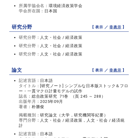
所属学協会名：
環境経済政策学会
学会所在国：
日本国
研究分野
【 表示 ／
非表示
】
研究分野：
人文・社会 / 経済政策
研究分野：
人文・社会 / 経済政策
研究分野：
人文・社会 / 経済政策
論文
【 表示 ／
非表示
】
記述言語：
日本語
タイトル：
[研究ノート] シンプルな日本版ストック＆フロ
ー・一貫マクロ計量モデルの試作
誌名：
総合政策研究 71巻 （頁 245 ～ 288）
出版年月：
2025年09月
著者：
朴勝俊
掲載種別：
研究論文（大学，研究機関等紀要）
専門分野：
人文・社会 / 経済政策，人文・社会 / 経済統
計
記述言語：
日本語