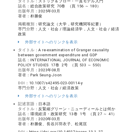
タイトル：
ストック＆フロー・一貫モデル入門
誌名：
総合政策研究 70巻 （頁 156 ～ 180）
出版年月：
2025年03月
著者：
朴勝俊
掲載種別：
研究論文（大学，研究機関等紀要）
専門分野：
人文・社会 / 理論経済学，人文・社会 / 経済
政策
外部サイトへのリンクを表示
タイトル：
A re-examination of Granger causality
between government expenditure and GDP
誌名：
INTERNATIONAL JOURNAL OF ECONOMIC
POLICY STUDIES 17巻 2号 （頁 533 ～ 550）
出版年月：
2023年08月
著者：
Park Seung-Joon
DOI：
10.1007/s42495-023-00114-y
専門分野：
人文・社会 / 経済政策
外部サイトへのリンクを表示
記述言語：
日本語
タイトル：
反緊縮グリーン・ニューディールとは何か
誌名：
環境経済・政策研究 13巻 1号 （頁 27 ～ 41）
出版年月：
2020年03月
著者：
朴勝俊、長谷川羽衣子、松尾匡
DOI：
https://doi.org/10.14927/reeps.13.1_27