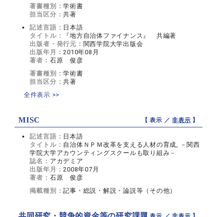
著書種別：
学術書
担当区分：
共著
記述言語：
日本語
タイトル：
『地方自治体ファイナンス』 共編著
出版者・発行元：
関西学院大学出版会
出版年月：
2010年08月
著者：
石原 俊彦
著書種別：
学術書
担当区分：
共著
全件表示 >>
MISC
【 表示 ／
非表示
】
記述言語：
日本語
タイトル：
自治体ＮＰＭ改革を支える人材の育成, －関西
学院大学アカウンティングスクールも取り組み－
誌名：
アカデミア
出版年月：
2008年07月
著者：
石原 俊彦
掲載種別：
記事・総説・解説・論説等（その他）
共同研究・競争的資金等の研究課題
【 表示 ／
非表示
】