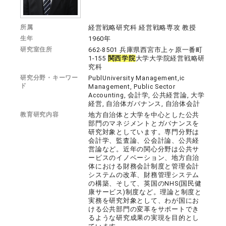
所属
経営戦略研究科 経営戦略専攻 教授
生年
1960年
研究室住所
662-8501 兵庫県西宮市上ヶ原一番町
1-155
関西学院
大学大学院経営戦略研
究科
研究分野・キーワー
PublUniversity Management,ic
ド
Management, Public Sector
Accounting, 会計学, 公共経営論, 大学
経営, 自治体ガバナンス, 自治体会計
教育研究内容
地方自治体と大学を中心とした公共
部門のマネジメントとガバナンスを
研究対象としています。専門分野は
会計学、監査論、公会計論、公共経
営論など。近年の関心分野は公共サ
ービスのイノベーション、地方自治
体における財務会計制度と管理会計
システムの改革、財務管理システム
の構築、そして、英国のNHS(国民健
康サービス)制度など。理論と制度と
実務を研究対象として、わが国にお
ける公共部門の変革をサポートでき
るような研究成果の実現を目的とし