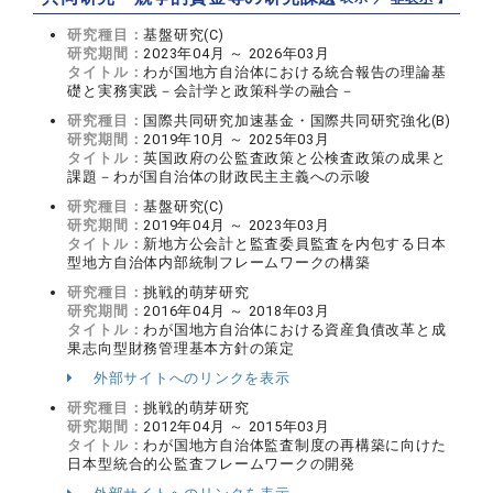
研究種目：
基盤研究(C)
研究期間：
2023年04月 ～ 2026年03月
タイトル：
わが国地方自治体における統合報告の理論基
礎と実務実践－会計学と政策科学の融合－
研究種目：
国際共同研究加速基金・国際共同研究強化(B)
研究期間：
2019年10月 ～ 2025年03月
タイトル：
英国政府の公監査政策と公検査政策の成果と
課題－わが国自治体の財政民主主義への示唆
研究種目：
基盤研究(C)
研究期間：
2019年04月 ～ 2023年03月
タイトル：
新地方公会計と監査委員監査を内包する日本
型地方自治体内部統制フレームワークの構築
研究種目：
挑戦的萌芽研究
研究期間：
2016年04月 ～ 2018年03月
タイトル：
わが国地方自治体における資産負債改革と成
果志向型財務管理基本方針の策定
外部サイトへのリンクを表示
研究種目：
挑戦的萌芽研究
研究期間：
2012年04月 ～ 2015年03月
タイトル：
わが国地方自治体監査制度の再構築に向けた
日本型統合的公監査フレームワークの開発