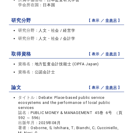
学会所在国：
日本国
研究分野
【 表示 ／
非表示
】
研究分野：
人文・社会 / 経営学
研究分野：
人文・社会 / 会計学
取得資格
【 表示 ／
非表示
】
資格名：
地方監査会計技能士 (CIPFA Japan)
資格名：
公認会計士
論文
【 表示 ／
非表示
】
タイトル：
Debate: Place-based public service
ecosystems and the performance of local public
services
誌名：
PUBLIC MONEY & MANAGEMENT 45巻 6号 （頁
592 ～ 596）
出版年月：
2025年08月
著者：
Osborne, S; Ishihara, T; Bianchi, C; Cucciniello,
M; Nasi, G