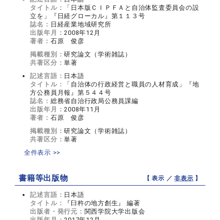
タイトル：
「日本版ＣＩＰＦＡと自治体監査委員会の設
立を」『日経グローカル』第１１３号
誌名：
日経産業地域研究所
出版年月：
2008年12月
著者：
石原 俊彦
掲載種別：
研究論文（学術雑誌）
共著区分：
単著
記述言語：
日本語
タイトル：
「自治体の行政経営と職員の人材育成」『地
方公務員月報』第５４４号
誌名：
総務省自治行政局公務員課編
出版年月：
2008年11月
著者：
石原 俊彦
掲載種別：
研究論文（学術雑誌）
共著区分：
単著
全件表示 >>
書籍等出版物
【 表示 ／
非表示
】
記述言語：
日本語
タイトル：
『臼杵の地方創生』 編著
出版者・発行元：
関西学院大学出版会
出版年月：
2017年12月