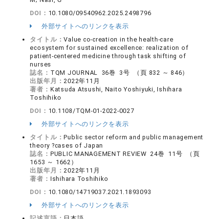
DOI：
10.1080/09540962.2025.2498796
外部サイトへのリンクを表示
タイトル：
Value co-creation in the health-care
ecosystem for sustained excellence: realization of
patient-centered medicine through task shifting of
nurses
誌名：
TQM JOURNAL 36巻 3号 （頁 832 ～ 846）
出版年月：
2022年11月
著者：
Katsuda Atsushi, Naito Yoshiyuki, Ishihara
Toshihiko
DOI：
10.1108/TQM-01-2022-0027
外部サイトへのリンクを表示
タイトル：
Public sector reform and public management
theory ?cases of Japan
誌名：
PUBLIC MANAGEMENT REVIEW 24巻 11号 （頁
1653 ～ 1662）
出版年月：
2022年11月
著者：
Ishihara Toshihiko
DOI：
10.1080/14719037.2021.1893093
外部サイトへのリンクを表示
記述言語：
日本語