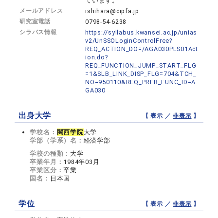
ています。
メールアドレス
ishihara@cipfa.jp
研究室電話
0798-54-6238
シラバス情報
https://syllabus.kwansei.ac.jp/unias
v2/UnSSOLoginControlFree?
REQ_ACTION_DO=/AGA030PLS01Act
ion.do?
REQ_FUNCTION_JUMP_START_FLG
=1&SLB_LINK_DISP_FLG=704&TCH_
NO=950110&REQ_PRFR_FUNC_ID=A
GA030
出身大学
【 表示 ／
非表示
】
学校名：
関西学院
大学
学部（学系）名：
経済学部
学校の種類：
大学
卒業年月：
1984年03月
卒業区分：
卒業
国名：
日本国
学位
【 表示 ／
非表示
】