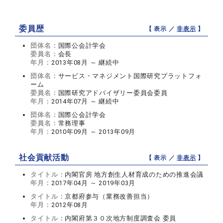
委員歴
【 表示 ／
非表示
】
団体名：
国際公会計学会
委員名：
会長
年月：
2013年08月 ～ 継続中
団体名：
サービス・マネジメント国際研究プラットフォ
ーム
委員名：
国際研究アドバイザリー委員会委員
年月：
2014年07月 ～ 継続中
団体名：
国際公会計学会
委員名：
常務理事
年月：
2010年09月 ～ 2013年09月
社会貢献活動
【 表示 ／
非表示
】
タイトル：
内閣官房 地方創生人材育成のための推進会議
年月：
2017年04月 ～ 2019年03月
タイトル：
京都府参与（業務改善担当）
年月：
2012年08月
タイトル：
内閣府第３０次地方制度調査会 委員