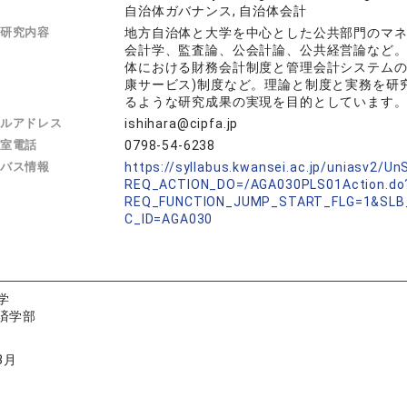
自治体ガバナンス, 自治体会計
研究内容
地方自治体と大学を中心とした公共部門のマ
会計学、監査論、公会計論、公共経営論など
体における財務会計制度と管理会計システムの
康サービス)制度など。理論と制度と実務を研
るような研究成果の実現を目的としています
ルアドレス
ishihara@cipfa.jp
室電話
0798-54-6238
バス情報
https://syllabus.kwansei.ac.jp/uniasv2/U
REQ_ACTION_DO=/AGA030PLS01Action.do
REQ_FUNCTION_JUMP_START_FLG=1&SLB
C_ID=AGA030
学
済学部
3月