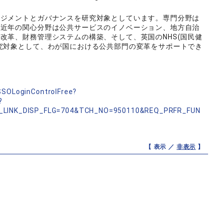
ネジメントとガバナンスを研究対象としています。専門分野は
。近年の関心分野は公共サービスのイノベーション、地方自治
改革、財務管理システムの構築、そして、英国のNHS(国民健
究対象として、わが国における公共部門の変革をサポートでき
。
nSSOLoginControlFree?
?
_LINK_DISP_FLG=704&TCH_NO=950110&REQ_PRFR_FUN
【 表示 ／
非表示
】