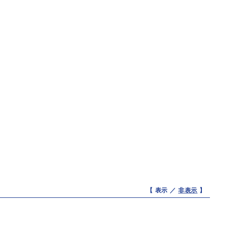
【 表示 ／
非表示
】