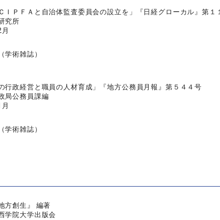
ＣＩＰＦＡと自治体監査委員会の設立を」『日経グローカル』第１
研究所
2月
（学術雑誌）
の行政経営と職員の人材育成」『地方公務員月報』第５４４号
政局公務員課編
1月
（学術雑誌）
地方創生』 編著
西学院大学出版会