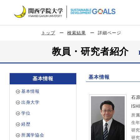
トップ
検索結果
詳細ページ
教員・研究者紹介
基本情報
基本情報
基本情報
石
出身大学
ISH
学位
所属
生年
経歴
研究
所属学協会
研究