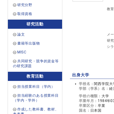
研究分野
教育
取得資格
研究活動
論文
メー
研究
書籍等出版物
シラ
MISC
共同研究・競争的資金等
の研究課題
出身大学
教育活動
学校名：
関西学院大
担当授業科目（学内）
学部（学系）名：
経
担当経験のある授業科目
学校の種類：
大学
（学内・学外）
卒業年月：
1984年0
卒業区分：
卒業
作成した教科書、教材、
国名：
日本国