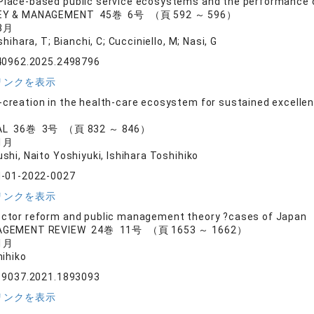
Place-based public service ecosystems and the performance of
NEY & MANAGEMENT 45巻 6号 （頁 592 ～ 596）
8月
shihara, T; Bianchi, C; Cucciniello, M; Nasi, G
40962.2025.2498796
リンクを表示
-creation in the health-care ecosystem for sustained excellen
AL 36巻 3号 （頁 832 ～ 846）
1月
shi, Naito Yoshiyuki, Ishihara Toshihiko
-01-2022-0027
リンクを表示
ector reform and public management theory ?cases of Japan
AGEMENT REVIEW 24巻 11号 （頁 1653 ～ 1662）
1月
hihiko
19037.2021.1893093
リンクを表示