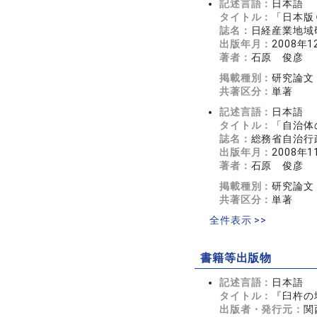
記述言語：
日本語
タイトル：
「日本版
誌名：
日経産業地域
出版年月：
2008年1
著者：
石原 俊彦
掲載種別：
研究論文
共著区分：
単著
記述言語：
日本語
タイトル：
「自治体
誌名：
総務省自治行
出版年月：
2008年1
著者：
石原 俊彦
掲載種別：
研究論文
共著区分：
単著
全件表示 >>
書籍等出版物
記述言語：
日本語
タイトル：
『臼杵の
出版者・発行元：
関