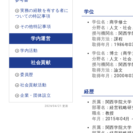
参考書
実務の経験を有する者に
学位
ついての特記事項
学位名：
商学修士
その他特記事項
分野名：
人文・社会 
授与機関名：
関西学
学内運営
取得方法：
課程
取得年月：
1986年0
学内活動
学位名：
博士（商学
分野名：
人文・社会 
社会貢献
授与機関名：
関西学
取得方法：
論文
委員歴
取得年月：
2000年0
社会貢献活動
経歴
企業・団体設立
所属：
関西学院大学
2026/04/21 更新
部署名：
経営戦略研
職名：
教授
年月：
2015年04月
所属：
関西学院大学