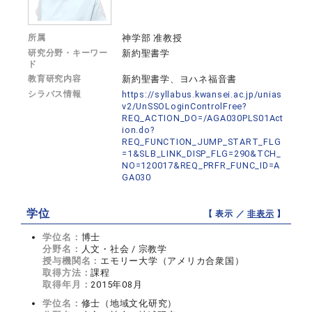
所属
神学部 准教授
研究分野・キーワー
新約聖書学
ド
教育研究内容
新約聖書学、ヨハネ福音書
シラバス情報
https://syllabus.kwansei.ac.jp/unias
v2/UnSSOLoginControlFree?
REQ_ACTION_DO=/AGA030PLS01Act
ion.do?
REQ_FUNCTION_JUMP_START_FLG
=1&SLB_LINK_DISP_FLG=290&TCH_
NO=120017&REQ_PRFR_FUNC_ID=A
GA030
学位
【 表示 ／
非表示
】
学位名：
博士
分野名：
人文・社会 / 宗教学
授与機関名：
エモリー大学（アメリカ合衆国）
取得方法：
課程
取得年月：
2015年08月
学位名：
修士（地域文化研究）