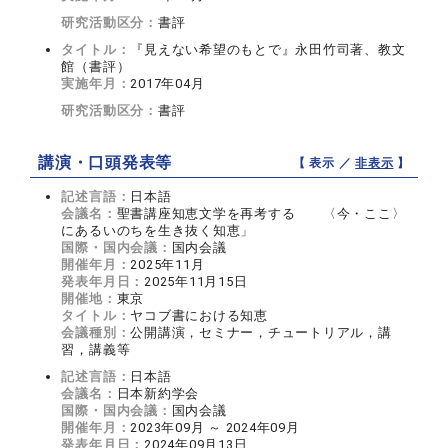
研究活動区分：
書評
タイトル：
『見えない希望のもとで』永田竹司著、教文
館（書評）
実施年月：
2017年04月
研究活動区分：
書評
講演・口頭発表等
【 表示 ／
非表示
】
記述言語：
日本語
会議名：
聖書講座知恵文学を再考する 〈今・ここ〉
にあるいのちを生き抜く知恵」
国際・国内会議：
国内会議
開催年月：
2025年11月
発表年月日：
2025年11月15日
開催地：
東京
タイトル：
ヤコブ書における知恵
会議種別：
公開講演，セミナー，チュートリアル，講
習，講義等
記述言語：
日本語
会議名：
日本新約学会
国際・国内会議：
国内会議
開催年月：
2023年09月 ～ 2024年09月
発表年月日：
2024年09月13日