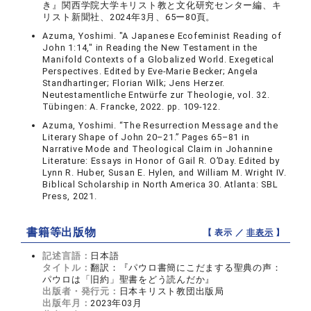
き』関西学院大学キリスト教と文化研究センター編、キ
リスト新聞社、2024年3月、65ー80頁。
Azuma, Yoshimi. "A Japanese Ecofeminist Reading of
John 1:14," in Reading the New Testament in the
Manifold Contexts of a Globalized World. Exegetical
Perspectives. Edited by Eve-Marie Becker; Angela
Standhartinger; Florian Wilk; Jens Herzer.
Neutestamentliche Entwürfe zur Theologie, vol. 32.
Tübingen: A. Francke, 2022. pp. 109-122.
Azuma, Yoshimi. “The Resurrection Message and the
Literary Shape of John 20–21.” Pages 65–81 in
Narrative Mode and Theological Claim in Johannine
Literature: Essays in Honor of Gail R. O’Day. Edited by
Lynn R. Huber, Susan E. Hylen, and William M. Wright IV.
Biblical Scholarship in North America 30. Atlanta: SBL
Press, 2021.
書籍等出版物
【 表示 ／
非表示
】
記述言語：
日本語
タイトル：
翻訳：『パウロ書簡にこだまする聖典の声：
パウロは「旧約」聖書をどう読んだか』
出版者・発行元：
日本キリスト教団出版局
出版年月：
2023年03月