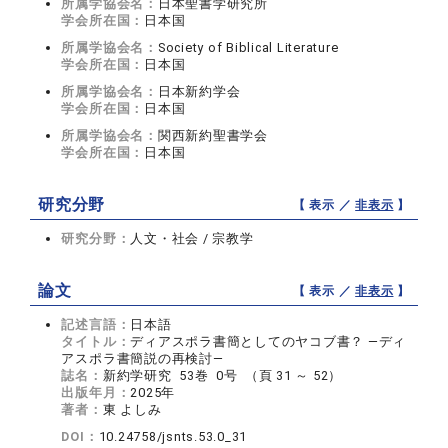
所属学協会名：
日本聖書学研究所
学会所在国：
日本国
所属学協会名：
Society of Biblical Literature
学会所在国：
日本国
所属学協会名：
日本新約学会
学会所在国：
日本国
所属学協会名：
関西新約聖書学会
学会所在国：
日本国
研究分野
【 表示 ／
非表示
】
研究分野：
人文・社会 / 宗教学
論文
【 表示 ／
非表示
】
記述言語：
日本語
タイトル：
ディアスポラ書簡としてのヤコブ書？ ―ディ
アスポラ書簡説の再検討―
誌名：
新約学研究 53巻 0号 （頁 31 ～ 52）
出版年月：
2025年
著者：
東 よしみ
DOI：
10.24758/jsnts.53.0_31