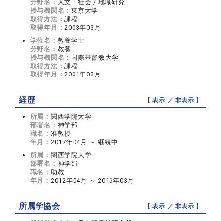
分野名：
人文・社会 / 地域研究
授与機関名：
東京大学
取得方法：
課程
取得年月：
2003年03月
学位名：
教養学士
分野名：
教養
授与機関名：
国際基督教大学
取得方法：
課程
取得年月：
2001年03月
経歴
【 表示 ／
非表示
】
所属：
関西学院大学
部署名：
神学部
職名：
准教授
年月：
2017年04月 ～ 継続中
所属：
関西学院大学
部署名：
神学部
職名：
助教
年月：
2012年04月 ～ 2016年03月
所属学協会
【 表示 ／
非表示
】