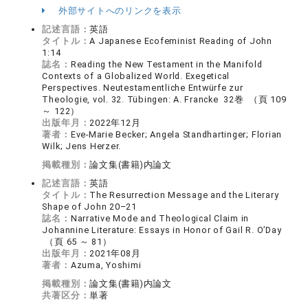
外部サイトへのリンクを表示
記述言語：
英語
タイトル：
A Japanese Ecofeminist Reading of John
1:14
誌名：
Reading the New Testament in the Manifold
Contexts of a Globalized World. Exegetical
Perspectives. Neutestamentliche Entwürfe zur
Theologie, vol. 32. Tübingen: A. Francke 32巻 （頁 109
～ 122）
出版年月：
2022年12月
著者：
Eve-Marie Becker; Angela Standhartinger; Florian
Wilk; Jens Herzer.
掲載種別：
論文集(書籍)内論文
記述言語：
英語
タイトル：
The Resurrection Message and the Literary
Shape of John 20–21
誌名：
Narrative Mode and Theological Claim in
Johannine Literature: Essays in Honor of Gail R. O’Day
（頁 65 ～ 81）
出版年月：
2021年08月
著者：
Azuma, Yoshimi
掲載種別：
論文集(書籍)内論文
共著区分：
単著