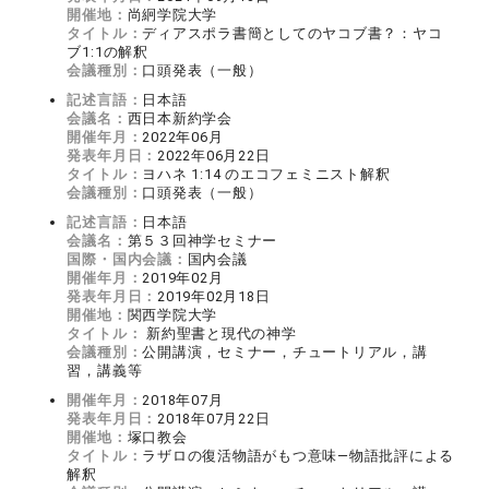
開催地：
尚絅学院大学
タイトル：
ディアスポラ書簡としてのヤコブ書？：ヤコ
ブ1:1の解釈
会議種別：
口頭発表（一般）
記述言語：
日本語
会議名：
西日本新約学会
開催年月：
2022年06月
発表年月日：
2022年06月22日
タイトル：
ヨハネ 1:14 のエコフェミニスト解釈
会議種別：
口頭発表（一般）
記述言語：
日本語
会議名：
第５３回神学セミナー
国際・国内会議：
国内会議
開催年月：
2019年02月
発表年月日：
2019年02月18日
開催地：
関西学院大学
タイトル：
新約聖書と現代の神学
会議種別：
公開講演，セミナー，チュートリアル，講
習，講義等
開催年月：
2018年07月
発表年月日：
2018年07月22日
開催地：
塚口教会
タイトル：
ラザロの復活物語がもつ意味―物語批評による
解釈