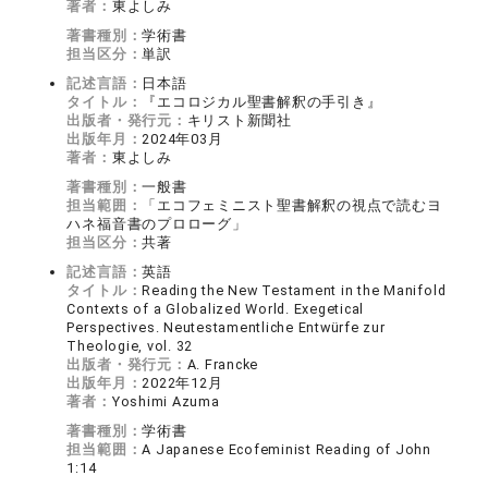
著者：
東よしみ
著書種別：
学術書
担当区分：
単訳
記述言語：
日本語
タイトル：
『エコロジカル聖書解釈の手引き』
出版者・発行元：
キリスト新聞社
出版年月：
2024年03月
著者：
東よしみ
著書種別：
一般書
担当範囲：
「エコフェミニスト聖書解釈の視点で読むヨ
ハネ福音書のプロローグ」
担当区分：
共著
記述言語：
英語
タイトル：
Reading the New Testament in the Manifold
Contexts of a Globalized World. Exegetical
Perspectives. Neutestamentliche Entwürfe zur
Theologie, vol. 32
出版者・発行元：
A. Francke
出版年月：
2022年12月
著者：
Yoshimi Azuma
著書種別：
学術書
担当範囲：
A Japanese Ecofeminist Reading of John
1:14