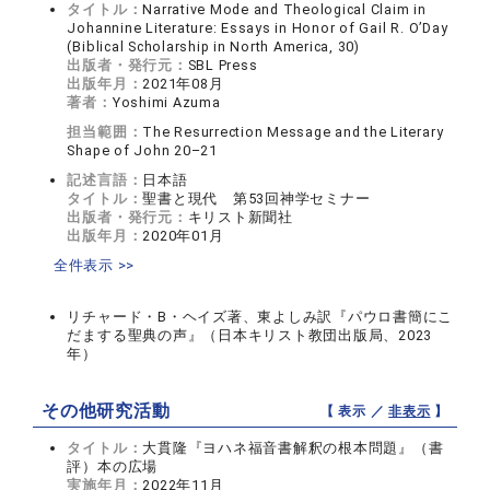
タイトル：
Narrative Mode and Theological Claim in
Johannine Literature: Essays in Honor of Gail R. O’Day
(Biblical Scholarship in North America, 30)
出版者・発行元：
SBL Press
出版年月：
2021年08月
著者：
Yoshimi Azuma
担当範囲：
The Resurrection Message and the Literary
Shape of John 20–21
記述言語：
日本語
タイトル：
聖書と現代 第53回神学セミナー
出版者・発行元：
キリスト新聞社
出版年月：
2020年01月
全件表示 >>
リチャード・B・ヘイズ著、東よしみ訳『パウロ書簡にこ
だまする聖典の声』（日本キリスト教団出版局、2023
年）
その他研究活動
【 表示 ／
非表示
】
タイトル：
大貫隆『ヨハネ福音書解釈の根本問題』（書
評）本の広場
実施年月：
2022年11月