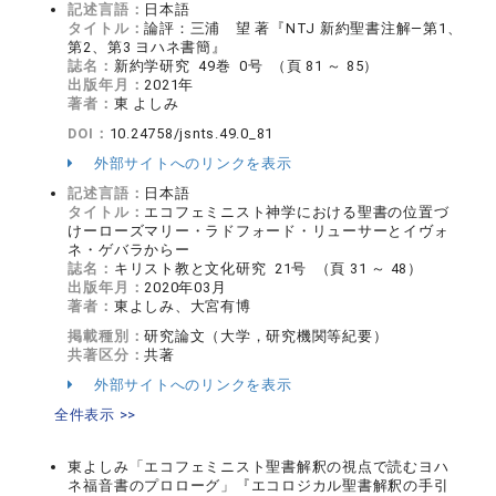
記述言語：
日本語
タイトル：
論評：三浦 望 著『NTJ 新約聖書注解―第1、
第2、第3 ヨハネ書簡』
誌名：
新約学研究 49巻 0号 （頁 81 ～ 85）
出版年月：
2021年
著者：
東 よしみ
DOI：
10.24758/jsnts.49.0_81
外部サイトへのリンクを表示
記述言語：
日本語
タイトル：
エコフェミニスト神学における聖書の位置づ
けーローズマリー・ラドフォード・リューサーとイヴォ
ネ・ゲバラからー
誌名：
キリスト教と文化研究 21号 （頁 31 ～ 48）
出版年月：
2020年03月
著者：
東よしみ、大宮有博
掲載種別：
研究論文（大学，研究機関等紀要）
共著区分：
共著
外部サイトへのリンクを表示
全件表示 >>
東よしみ「エコフェミニスト聖書解釈の視点で読むヨハ
ネ福音書のプロローグ」『エコロジカル聖書解釈の手引