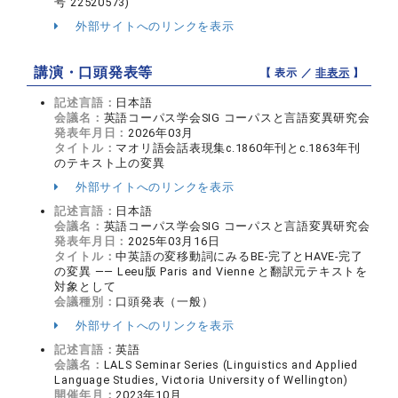
号 22520573)
外部サイトへのリンクを表示
講演・口頭発表等
【 表示 ／
非表示
】
記述言語：
日本語
会議名：
英語コーパス学会SIG コーパスと言語変異研究会
発表年月日：
2026年03月
タイトル：
マオリ語会話表現集c.1860年刊とc.1863年刊
のテキスト上の変異
外部サイトへのリンクを表示
記述言語：
日本語
会議名：
英語コーパス学会SIG コーパスと言語変異研究会
発表年月日：
2025年03月16日
タイトル：
中英語の変移動詞にみるBE-完了とHAVE-完了
の変異 —— Leeu版 Paris and Vienne と翻訳元テキストを
対象として
会議種別：
口頭発表（一般）
外部サイトへのリンクを表示
記述言語：
英語
会議名：
LALS Seminar Series (Linguistics and Applied
Language Studies, Victoria University of Wellington)
開催年月：
2023年10月