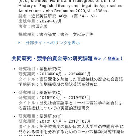
(eds.) Manners, Norms and Transgressions in the
History of English: Literary and Linguistic Approaches
Amsterdam: John Benjamins 2020, viii+298pp.
誌名：
近代英語研究 40巻 （頁 54 ～ 63）
出版年月：
2024年07月
著者：
内田充美
掲載種別：
書評論文，書評，文献紹介等
外部サイトへのリンクを表示
共同研究・競争的資金等の研究課題
【 表示 ／
非表示
】
研究種目：
基盤研究(C)
研究期間：
2019年04月 ～ 2024年03月
タイトル：
言語変化を加速した言語接触の歴史社会言語
学的研究：印刷揺籃期の翻訳英語を対象に
研究種目：
基盤研究(C)
研究期間：
2015年04月 ～ 2019年03月
タイトル：
歴史社会言語学とコーパス言語学の融合によ
る言語接触についての実証的基礎研究
研究種目：
基盤研究(C)
研究期間：
2010年04月 ～ 2013年03月
タイトル：
英語習熟度の低い日本人大学生の中間言語 に
見られる借用を分析するためのコーパス構築(研究課題番