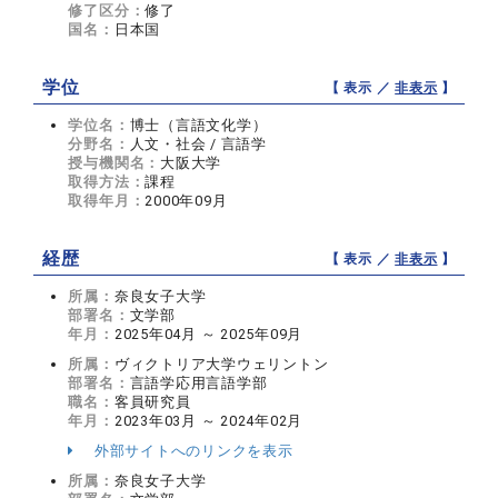
修了区分：
修了
国名：
日本国
学位
【 表示 ／
非表示
】
学位名：
博士（言語文化学）
分野名：
人文・社会 / 言語学
授与機関名：
大阪大学
取得方法：
課程
取得年月：
2000年09月
経歴
【 表示 ／
非表示
】
所属：
奈良女子大学
部署名：
文学部
年月：
2025年04月 ～ 2025年09月
所属：
ヴィクトリア大学ウェリントン
部署名：
言語学応用言語学部
職名：
客員研究員
年月：
2023年03月 ～ 2024年02月
外部サイトへのリンクを表示
所属：
奈良女子大学