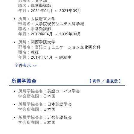
部署名：
文学部
職名：
非常勤講師
年月：
2021年04月 ～ 2021年09月
所属：
大阪府立大学
部署名：
大学院現代システム科学域
職名：
非常勤講師
年月：
2017年04月 ～ 2019年03月
所属：
関西学院大学
部署名：
言語コミュニケーション文化研究科
職名：
教授
年月：
2014年04月 ～ 継続中
全件表示 >>
所属学協会
【 表示 ／
非表示
】
所属学協会名：
英語コーパス学会
学会所在国：
日本国
所属学協会名：
日本英語学会
学会所在国：
日本国
所属学協会名：
近代英語協会
学会所在国：
日本国