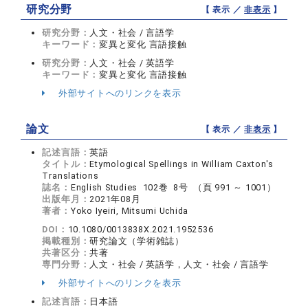
研究分野
【 表示 ／
非表示
】
研究分野：
人文・社会 / 言語学
キーワード：
変異と変化 言語接触
研究分野：
人文・社会 / 英語学
キーワード：
変異と変化 言語接触
外部サイトへのリンクを表示
論文
【 表示 ／
非表示
】
記述言語：
英語
タイトル：
Etymological Spellings in William Caxton's
Translations
誌名：
English Studies 102巻 8号 （頁 991 ～ 1001）
出版年月：
2021年08月
著者：
Yoko Iyeiri, Mitsumi Uchida
DOI：
10.1080/0013838X.2021.1952536
掲載種別：
研究論文（学術雑誌）
共著区分：
共著
専門分野：
人文・社会 / 英語学，人文・社会 / 言語学
外部サイトへのリンクを表示
記述言語：
日本語