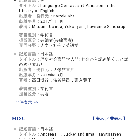
記述言語：
英語
タイトル：
Language Contact and Variation in the
History of English
出版者・発行元：
Kaitakusha
出版年月：
2017年11月
著者：
Mitsumi Uchida, Yoko Iyeiri, Lawrence Schourup
著書種別：
学術書
担当区分：
共編者(共編著者)
専門分野：
人文・社会 / 英語学
記述言語：
日本語
タイトル：
歴史社会言語学入門: 社会から読み解くことば
の移り変わり
出版者・発行元：
大修館書店
出版年月：
2015年03月
著者：
高田博行，渋谷勝己，家入葉子
著書種別：
学術書
担当区分：
共著
全件表示 >>
MISC
【 表示 ／
非表示
】
記述言語：
日本語
タイトル：
Andreas H. Jucker and Irma Taavitsainen