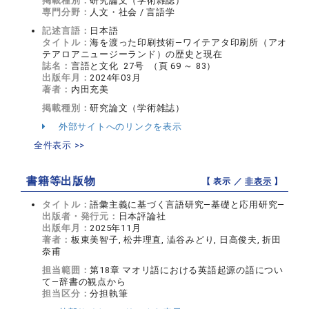
掲載種別：
研究論文（学術雑誌）
専門分野：
人文・社会 / 言語学
記述言語：
日本語
タイトル：
海を渡った印刷技術—ワイテアタ印刷所（アオ
テアロアニュージーランド）の歴史と現在
誌名：
言語と文化 27号 （頁 69 ～ 83）
出版年月：
2024年03月
著者：
内田充美
掲載種別：
研究論文（学術雑誌）
外部サイトへのリンクを表示
全件表示 >>
書籍等出版物
【 表示 ／
非表示
】
タイトル：
語彙主義に基づく言語研究―基礎と応用研究―
出版者・発行元：
日本評論社
出版年月：
2025年11月
著者：
板東美智子, 松井理直, 澁谷みどり, 日高俊夫, 折田
奈甫
担当範囲：
第18章 マオリ語における英語起源の語につい
て—辞書の観点から
担当区分：
分担執筆