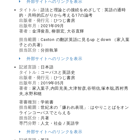
外部サイトへのリンクを表示
タイトル：
語法と理論との接続をめざして : 英語の通時
的・共時的広がりから考える17の論考
出版者・発行元：
ひつじ書房
出版年月：
2021年09月
著者：
金澤俊吾, 柳朋宏, 大谷直輝
担当範囲：
Caxton の翻訳英語に見るup とdown （家入葉
子との共著）
担当区分：
分担執筆
外部サイトへのリンクを表示
記述言語：
日本語
タイトル：
コーパスと英語史
出版者・発行元：
ひつじ書房
出版年月：
2019年05月
著者：
家入葉子,内田充美,大津智彦,谷明信,塚本聡,西村秀
夫,水野和穂
著書種別：
学術書
担当範囲：
世紀末の「嫌われ表現」: はやりことばをオン
ラインコーパスでとらえる
担当区分：
共著
専門分野：
人文・社会 / 英語学
外部サイトへのリンクを表示