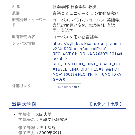
所属
社会学部 社会学科 教授
兼務
言語コミュニケーション文化研究科
研究分野・キーワー
コーパス, パラレルコーパス, 英語学,
ド
言語の変異と変化, 言語接触, 言語
学，英語学
教育研究内容
コーパスを用いた言語学
シラバス情報
https://syllabus.kwansei.ac.jp/unias
v2/UnSSOLoginControlFree?
REQ_ACTION_DO=/AGA030PLS01Act
ion.do?
REQ_FUNCTION_JUMP_START_FLG
=1&SLB_LINK_DISP_FLG=319&TCH_
NO=130028&REQ_PRFR_FUNC_ID=A
GA030
外部リンク
出身大学院
【 表示 ／
非表示
】
学校名：
大阪大学
学部等名：
言語文化研究科
修了課程：
博士課程
修了年月：
2000年09月