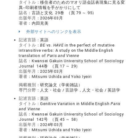
タイトル：
移住者のためのマオリ語会話表現集に見る変
異--印刷者情報を手がかりにして
誌名：
言語と文化 29巻 （頁 79 ～ 95）
出版年月：
2026年03月
著者：
内田充美
外部サイトへのリンクを表示
記述言語：
英語
タイトル：
BE
vs.
HAVE
in the perfect of mutative
intransitive verbs: A study on the Middle English
translation of
Paris and Vienne
誌名：
Kwansei Gakuin University School of Sociology
Journal 144巻 （頁 17 ～ 29）
出版年月：
2025年03月
著者：
Mitsumi Uchida and Yoko Iyeiri
掲載種別：
研究論文（学術雑誌）
専門分野：
人文・社会 / 言語学，人文・社会 / 英語学
記述言語：
英語
タイトル：
Genitive Variation in Middle English
Paris
and Vienne
誌名：
Kwansei Gakuin University School of Sociology
Journal 142号 （頁 45 ～ 58）
出版年月：
2024年03月
著者：
Mitsumi Uchida and Yoko Iyeiri