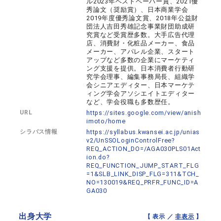
ル2023年ベストペーパー賞、2021優
秀論文（奨励賞）、日本商業学会
2019年度優秀論文賞、2018年公益財
団法人吉田秀雄記念事業財団助成研
究賞など受賞歴多数。大手広告代理
店、消費財・化粧品メーカー、食品
メーカー、アパレル企業、スタート
アップなど多数の企業にマーケティ
ング支援を提供。日本消費者行動研
究学会理事、編集事務局長、組織学
会シニアエディター、日本マーケテ
ィング学会アソシエイトエディター
など、学会役職も多数歴任。
URL
https://sites.google.com/view/anish
imoto/home
シラバス情報
https://syllabus.kwansei.ac.jp/unias
v2/UnSSOLoginControlFree?
REQ_ACTION_DO=/AGA030PLS01Act
ion.do?
REQ_FUNCTION_JUMP_START_FLG
=1&SLB_LINK_DISP_FLG=311&TCH_
NO=130019&REQ_PRFR_FUNC_ID=A
GA030
出身大学
【 表示 ／
非表示
】