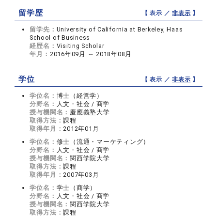
留学歴
【 表示 ／
非表示
】
留学先：
University of California at Berkeley, Haas
School of Business
経歴名：
Visiting Scholar
年月：
2016年09月 ～ 2018年08月
学位
【 表示 ／
非表示
】
学位名：
博士（経営学）
分野名：
人文・社会 / 商学
授与機関名：
慶應義塾大学
取得方法：
課程
取得年月：
2012年01月
学位名：
修士（流通・マーケティング）
分野名：
人文・社会 / 商学
授与機関名：
関西学院大学
取得方法：
課程
取得年月：
2007年03月
学位名：
学士（商学）
分野名：
人文・社会 / 商学
授与機関名：
関西学院大学
取得方法：
課程