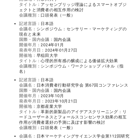
タイトル：
アッセンブリッジ理論によるスマートオブジ
ェクトと消費者の相互作用の検討
会議種別：
口頭発表（一般）
記述言語：
日本語
会議名：
シンポジウム：センサリー・マーケティングの
現在と未来
国際・国内会議：
国内会議
開催年月：
2024年01月
発表年月日：
2024年01月27日
開催地：
早稲田大学
タイトル：
心理的所有感の醸成による価値拡大効果
会議種別：
シンポジウム・ワークショップ パネル（指
名）
記述言語：
日本語
会議名：
日本消費者行動研究学会 第67回コンファレンス
国際・国内会議：
国内会議
開催年月：
2023年10月
発表年月日：
2023年10月21日
開催地：
京都産業大学
タイトル：
革新的新製品のアイデアスクリーニング：リ
ードユーザーネスとフォールスコンセンサス効果の相互
作用が消費者選好の予測に及ぼす影響の検討
会議種別：
口頭発表（一般）
会議名：
日本マーケティングサイエンス学会第112回研究