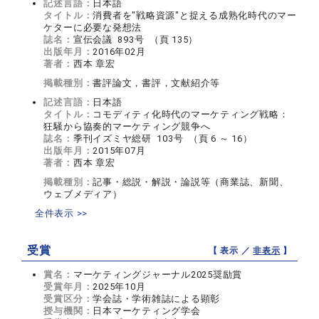
記述言語：
日本語
タイトル：
消費者を"戦略資源"と捉える成熟化時代のマー
ケターに必要な発想法
誌名：
宣伝会議 893号 （頁 135）
出版年月：
2016年02月
著者：
西本 章宏
掲載種別：
書評論文，書評，文献紹介等
記述言語：
日本語
タイトル：
コモディティ化時代のマーケティング戦略：
狂騒から協奏的マーケティング競争へ
誌名：
季刊イズミヤ総研 103号 （頁 6 ～ 16）
出版年月：
2015年07月
著者：
西本 章宏
掲載種別：
記事・総説・解説・論説等（商業誌、新聞、
ウェブメディア）
全件表示 >>
受賞
【 表示 ／
非表示
】
賞名：
マーケティングジャーナル2025奨励賞
受賞年月：
2025年10月
受賞区分：
学会誌・学術雑誌による顕彰
授与機関：
日本マーケティング学会