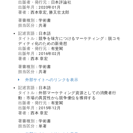
出版者・発行元：
日本評論社
出版年月：
2020年01月
著者：
西本章宏, 勝又壮太郎
著書種別：
学術書
担当区分：
共著
記述言語：
日本語
タイトル：
競争を味方につけるマーケティング：脱コモ
ディティ化のための新発想
出版者・発行元：
有斐閣
出版年月：
2016年02月
著者：
西本 章宏
著書種別：
学術書
担当区分：
共著
外部サイトへのリンクを表示
記述言語：
日本語
タイトル：
外部マーケティング資源としての消費者行
動：市場の異質性から競争優位を獲得する
出版者・発行元：
有斐閣
出版年月：
2015年12月
著者：
西本 章宏
著書種別：
学術書
担当区分：
単著