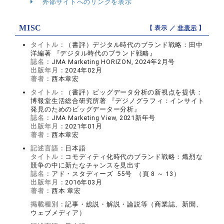
外部サイトへのリンクを表示
MISC
【 表示 ／
非表示
】
タイトル：
（書評）デジタル時代のブランド戦略：田中
洋編著 『デジタル時代のブランド戦略』
誌名：
JMA Marketing HORIZON, 2024年2月号
出版年月：
2024年02月
著者：
西本章宏
タイトル：
（書評）ビッグデータ分析の新視点を提供：
博報堂生活総合研究所著 『デジノグラフィ：インサイト
発見のためのビッグデーター分析』
誌名：
JMA Marketing View, 2021新年号
出版年月：
2021年01月
著者：
西本章宏
記述言語：
日本語
タイトル：
コモディティ化時代のブランド戦略：熾烈な
競争の中に新たなチャンスを見出す
誌名：
アド・スタディーズ 55号 （頁 8 ～ 13）
出版年月：
2016年03月
著者：
西本 章宏
掲載種別：
記事・総説・解説・論説等（商業誌、新聞、
ウェブメディア）