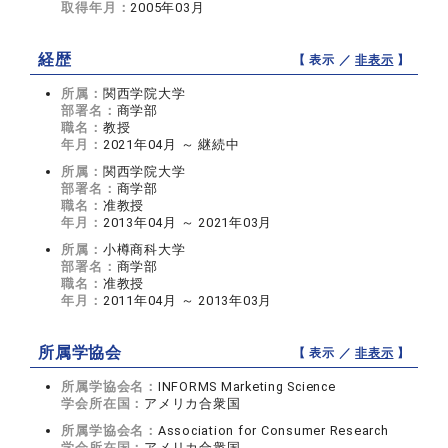
取得年月：
2005年03月
経歴
【 表示 ／
非表示
】
所属：
関西学院大学
部署名：
商学部
職名：
教授
年月：
2021年04月 ～ 継続中
所属：
関西学院大学
部署名：
商学部
職名：
准教授
年月：
2013年04月 ～ 2021年03月
所属：
小樽商科大学
部署名：
商学部
職名：
准教授
年月：
2011年04月 ～ 2013年03月
所属学協会
【 表示 ／
非表示
】
所属学協会名：
INFORMS Marketing Science
学会所在国：
アメリカ合衆国
所属学協会名：
Association for Consumer Research
学会所在国：
アメリカ合衆国