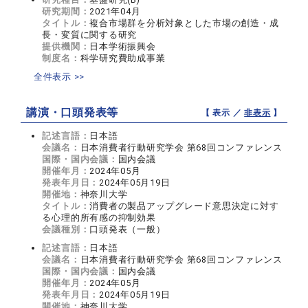
研究期間：
2021年04月
タイトル：
複合市場群を分析対象とした市場の創造・成
長・変質に関する研究
提供機関：
日本学術振興会
制度名：
科学研究費助成事業
全件表示 >>
講演・口頭発表等
【 表示 ／
非表示
】
記述言語：
日本語
会議名：
日本消費者行動研究学会 第68回コンファレンス
国際・国内会議：
国内会議
開催年月：
2024年05月
発表年月日：
2024年05月19日
開催地：
神奈川大学
タイトル：
消費者の製品アップグレード意思決定に対す
る心理的所有感の抑制効果
会議種別：
口頭発表（一般）
記述言語：
日本語
会議名：
日本消費者行動研究学会 第68回コンファレンス
国際・国内会議：
国内会議
開催年月：
2024年05月
発表年月日：
2024年05月19日
開催地：
神奈川大学