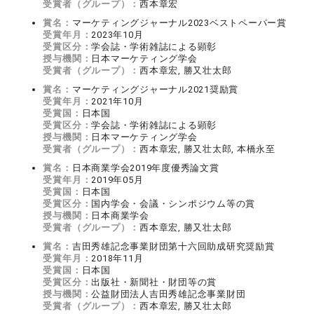
受賞者（グループ）：
西本章宏
賞名：
マーケティングジャーナル2023ベストペーパー賞
受賞年月：
2023年10月
受賞区分：
学会誌・学術雑誌による顕彰
授与機関：
日本マーケティング学会
受賞者（グループ）：
西本章宏, 勝又壮太郎
賞名：
マーケティングジャーナル2021奨励賞
受賞年月：
2021年10月
受賞国：
日本国
受賞区分：
学会誌・学術雑誌による顕彰
授与機関：
日本マーケティング学会
受賞者（グループ）：
西本章宏, 勝又壮太郎, 本橋永至
賞名：
日本商業学会2019年度優秀論文賞
受賞年月：
2019年05月
受賞国：
日本国
受賞区分：
国内学会・会議・シンポジウム等の賞
授与機関：
日本商業学会
受賞者（グループ）：
西本章宏, 勝又壮太郎
賞名：
吉田秀雄記念事業財団第十六回助成研究奨励賞
受賞年月：
2018年11月
受賞国：
日本国
受賞区分：
出版社・新聞社・財団等の賞
授与機関：
公益財団法人吉田秀雄記念事業財団
受賞者（グループ）：
西本章宏, 勝又壮太郎