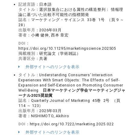
記述言語：
日本語
タイトル：
選択肢集合における属性の構造整列： 情報理
論に基づいた比較不可能性の指標開発
誌名：
マーケティング・サイエンス 33巻 1号 （頁 9 ～
28）
出版年月：
2026年03月
著者：
小﨑 健伸, 西本 章宏
DOI：
https://doi.org/10.11295/marketingscience.202505
掲載種別：
研究論文（学術雑誌）
共著区分：
共著
外部サイトへのリンクを表示
タイトル：
Understanding Consumers’ Interaction
Experiences With Smart Objects: The Effects of Self-
Expansion and Self-Extension on Promoting Consumer
Well-Being
日本マーケティング学会マーケティングジャ
ーナル2025奨励賞
誌名：
Quarterly Journal of Marketing 45巻 2号 （頁
114 ～ 123）
出版年月：
2025年03月
著者：
NISHIMOTO, Akihiro
DOI：
https://doi.org/10.7222/marketing.2025.022
外部サイトへのリンクを表示