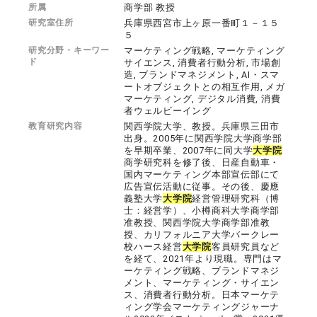
所属
商学部 教授
研究室住所
兵庫県西宮市上ヶ原一番町１－１５
５
研究分野・キーワー
マーケティング戦略, マーケティング
ド
サイエンス, 消費者行動分析, 市場創
造, ブランドマネジメント, AI・スマ
ートオブジェクトとの相互作用, メガ
マーケティング, デジタル消費, 消費
者ウェルビーイング
教育研究内容
関西学院大学、教授。兵庫県三田市
出身。2005年に関西学院大学商学部
を早期卒業、2007年に同大学
大学院
商学研究科を修了後、日産自動車・
国内マーケティング本部宣伝部にて
広告宣伝活動に従事。その後、慶應
義塾大学
大学院
経営管理研究科（博
士：経営学）、小樽商科大学商学部
准教授、関西学院大学商学部准教
授、カリフォルニア大学バークレー
校ハース経営
大学院
客員研究員など
を経て、2021年より現職。専門はマ
ーケティング戦略、ブランドマネジ
メント、マーケティング・サイエン
ス、消費者行動分析。日本マーケテ
ィング学会マーケティングジャーナ