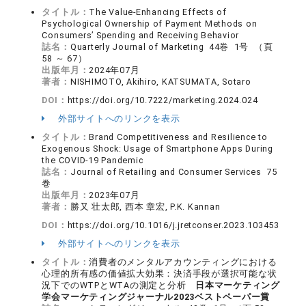
タイトル：
The Value-Enhancing Effects of
Psychological Ownership of Payment Methods on
Consumers’ Spending and Receiving Behavior
誌名：
Quarterly Journal of Marketing 44巻 1号 （頁
58 ～ 67）
出版年月：
2024年07月
著者：
NISHIMOTO, Akihiro, KATSUMATA, Sotaro
DOI：
https://doi.org/10.7222/marketing.2024.024
外部サイトへのリンクを表示
タイトル：
Brand Competitiveness and Resilience to
Exogenous Shock: Usage of Smartphone Apps During
the COVID-19 Pandemic
誌名：
Journal of Retailing and Consumer Services 75
巻
出版年月：
2023年07月
著者：
勝又 壮太郎, 西本 章宏, P.K. Kannan
DOI：
https://doi.org/10.1016/j.jretconser.2023.103453
外部サイトへのリンクを表示
タイトル：
消費者のメンタルアカウンティングにおける
心理的所有感の価値拡大効果：決済手段が選択可能な状
況下でのWTPとWTAの測定と分析
日本マーケティング
学会マーケティングジャーナル2023ベストペーパー賞