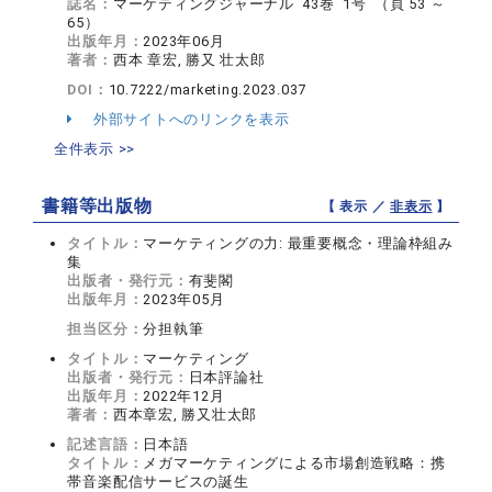
誌名：
マーケティングジャーナル 43巻 1号 （頁 53 ～
65）
出版年月：
2023年06月
著者：
西本 章宏, 勝又 壮太郎
DOI：
10.7222/marketing.2023.037
外部サイトへのリンクを表示
全件表示 >>
書籍等出版物
【 表示 ／
非表示
】
タイトル：
マーケティングの力: 最重要概念・理論枠組み
集
出版者・発行元：
有斐閣
出版年月：
2023年05月
担当区分：
分担執筆
タイトル：
マーケティング
出版者・発行元：
日本評論社
出版年月：
2022年12月
著者：
西本章宏, 勝又壮太郎
記述言語：
日本語
タイトル：
メガマーケティングによる市場創造戦略：携
帯音楽配信サービスの誕生