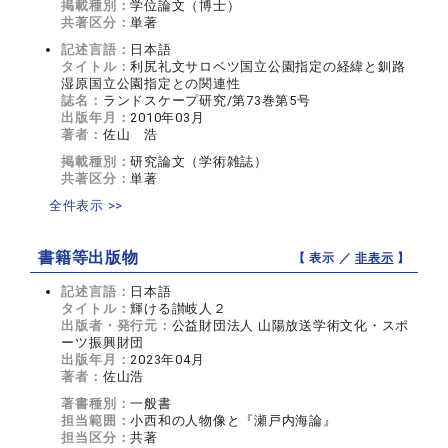
掲載種別：
学位論文（博士）
共著区分：
単著
記述言語：
日本語
タイトル：
利尻礼文サロベツ国立公園指定の経緯と釧路
湿原国立公園指定との関連性
誌名：
ランドスケープ研究/第73巻第5号
出版年月：
2010年03月
著者：
佐山 浩
掲載種別：
研究論文（学術雑誌）
共著区分：
単著
全件表示 >>
書籍等出版物
【 表示 ／
非表示
】
記述言語：
日本語
タイトル：
輝ける讃岐人２
出版者・発行元：
公益財団法人 山陽放送学術文化・スポ
ーツ振興財団
出版年月：
2023年04月
著者：
佐山浩
著書種別：
一般書
担当範囲：
小西和の人物像と『瀬戸内海論』
担当区分：
共著