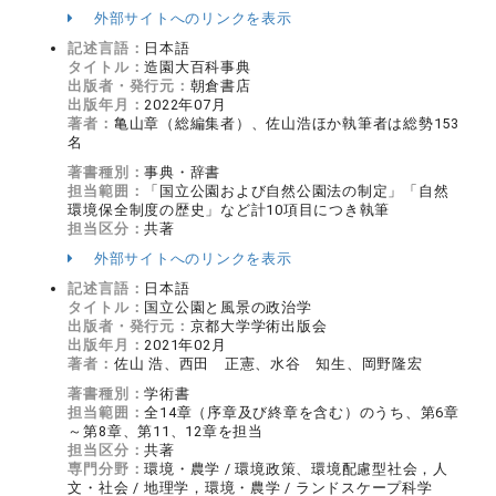
外部サイトへのリンクを表示
記述言語：
日本語
タイトル：
造園大百科事典
出版者・発行元：
朝倉書店
出版年月：
2022年07月
著者：
亀山章（総編集者）、佐山浩ほか執筆者は総勢153
名
著書種別：
事典・辞書
担当範囲：
「国立公園および自然公園法の制定」「自然
環境保全制度の歴史」など計10項目につき執筆
担当区分：
共著
外部サイトへのリンクを表示
記述言語：
日本語
タイトル：
国立公園と風景の政治学
出版者・発行元：
京都大学学術出版会
出版年月：
2021年02月
著者：
佐山 浩、西田 正憲、水谷 知生、岡野隆宏
著書種別：
学術書
担当範囲：
全14章（序章及び終章を含む）のうち、第6章
～第8章、第11、12章を担当
担当区分：
共著
専門分野：
環境・農学 / 環境政策、環境配慮型社会，人
文・社会 / 地理学，環境・農学 / ランドスケープ科学