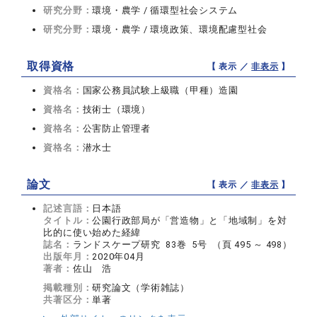
研究分野：
環境・農学 / 循環型社会システム
研究分野：
環境・農学 / 環境政策、環境配慮型社会
取得資格
【 表示 ／
非表示
】
資格名：
国家公務員試験上級職（甲種）造園
資格名：
技術士（環境）
資格名：
公害防止管理者
資格名：
潜水士
論文
【 表示 ／
非表示
】
記述言語：
日本語
タイトル：
公園行政部局が「営造物」と「地域制」を対
比的に使い始めた経緯
誌名：
ランドスケープ研究 83巻 5号 （頁 495 ～ 498）
出版年月：
2020年04月
著者：
佐山 浩
掲載種別：
研究論文（学術雑誌）
共著区分：
単著