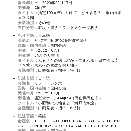
発表年月日：
2023年08月17日
開催地：
岡山市
タイトル：
指定100周年に向けて どうする？ 瀬戸内海
国立公園
会議種別：
その他
専門分野：
環境・農学 / ランドスケープ科学
記述言語：
日本語
会議名：
2022吉川町村米部会通常総会
国際・国内会議：
国内会議
開催年月：
2022年07月
開催地：
JAみのり吉川
タイトル：
ふるさとの味は絆から生まれる～日本酒は幸
せを繋ぐ未来への素敵な贈り物～
会議種別：
口頭発表（招待・特別）
記述言語：
日本語
会議名：
リレー・シンポ
国際・国内会議：
国内会議
開催年月：
2022年07月
開催地：
能楽堂ホールtenjin9（岡山県岡山市）
タイトル：
小西和の人物像と『瀬戸内海論』
会議種別：
口頭発表（招待・特別）
記述言語：
英語
会議名：
THE 1ST ICTSD INTERNATIONAL CONFERENCE
ON TECHNOLOGY FOR SUSTAINABLE DEVELOPMENT
国際・国内会議：
国際会議