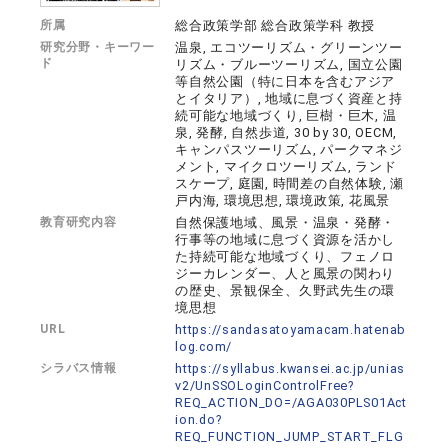
所属
総合政策学部 総合政策学科 教授
研究分野・キーワー
温泉, エコツーリズム・グリーンツー
ド
リズム・ブルーツーリズム, 国立公園
等自然公園（特に日本を含むアジア
とイタリア）, 地域に息づく資産と持
続可能な地域づくり, 巨樹・巨木, 温
泉, 発酵, 自然歩道, 30 by 30, OECM,
キャンパスツーリズム, パークマネジ
メント, マイクロツーリズム, ランド
スケープ, 庭園, 時間差の自然体験, 瀬
戸内海, 環境思想, 環境政策, 花風景
教育研究内容
自然保護地域、風景・温泉・発酵・
行事等の地域に息づく資源を活かし
た持続可能な地域づくり、フェノロ
ジーカレンダー、人と風景の関わり
の歴史、景観保全、久野武先生の環
境思想
URL
https://sandasatoyamacam.hatenab
log.com/
シラバス情報
https://syllabus.kwansei.ac.jp/unias
v2/UnSSOLoginControlFree?
REQ_ACTION_DO=/AGA030PLS01Act
ion.do?
REQ_FUNCTION_JUMP_START_FLG