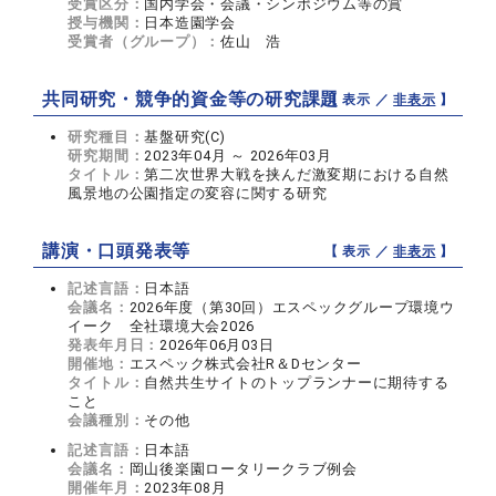
受賞区分：
国内学会・会議・シンポジウム等の賞
授与機関：
日本造園学会
受賞者（グループ）：
佐山 浩
共同研究・競争的資金等の研究課題
【 表示 ／
非表示
】
研究種目：
基盤研究(C)
研究期間：
2023年04月 ～ 2026年03月
タイトル：
第二次世界大戦を挟んだ激変期における自然
風景地の公園指定の変容に関する研究
講演・口頭発表等
【 表示 ／
非表示
】
記述言語：
日本語
会議名：
2026年度（第30回）エスペックグループ環境ウ
イーク 全社環境大会2026
発表年月日：
2026年06月03日
開催地：
エスペック株式会社R＆Dセンター
タイトル：
自然共生サイトのトップランナーに期待する
こと
会議種別：
その他
記述言語：
日本語
会議名：
岡山後楽園ロータリークラブ例会
開催年月：
2023年08月