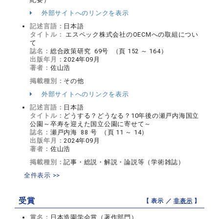
外部サイトへのリンクを表示
記述言語：
日本語
タイトル：
エスペック株式会社のOECMへの取組につい
て
誌名：
総合政策研究 69号 （頁 152 ～ 164）
出版年月：
2024年09月
著者：
佐山浩
掲載種別：
その他
外部サイトへのリンクを表示
記述言語：
日本語
タイトル：
どうする？どうなる？10年後の瀬戸内海国立
公園～卒寿を迎えた国立公園に寄せて～
誌名：
瀬戸内海 88 号 （頁 11 ～ 14）
出版年月：
2024年09月
著者：
佐山浩
掲載種別：
記事・総説・解説・論説等（学術雑誌）
全件表示 >>
受賞
【 表示 ／
非表示
】
賞名：
日本造園学会賞（著作部門）