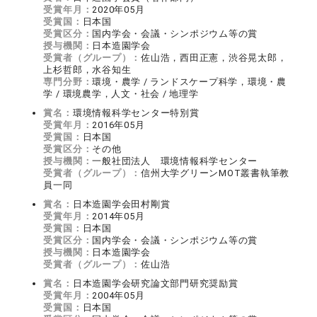
受賞年月：
2020年05月
受賞国：
日本国
受賞区分：
国内学会・会議・シンポジウム等の賞
授与機関：
日本造園学会
受賞者（グループ）：
佐山浩，西田正憲，渋谷晃太郎，
上杉哲郎，水谷知生
専門分野：
環境・農学 / ランドスケープ科学，環境・農
学 / 環境農学，人文・社会 / 地理学
賞名：
環境情報科学センター特別賞
受賞年月：
2016年05月
受賞国：
日本国
受賞区分：
その他
授与機関：
一般社団法人 環境情報科学センター
受賞者（グループ）：
信州大学グリーンMOT叢書執筆教
員一同
賞名：
日本造園学会田村剛賞
受賞年月：
2014年05月
受賞国：
日本国
受賞区分：
国内学会・会議・シンポジウム等の賞
授与機関：
日本造園学会
受賞者（グループ）：
佐山浩
賞名：
日本造園学会研究論文部門研究奨励賞
受賞年月：
2004年05月
受賞国：
日本国