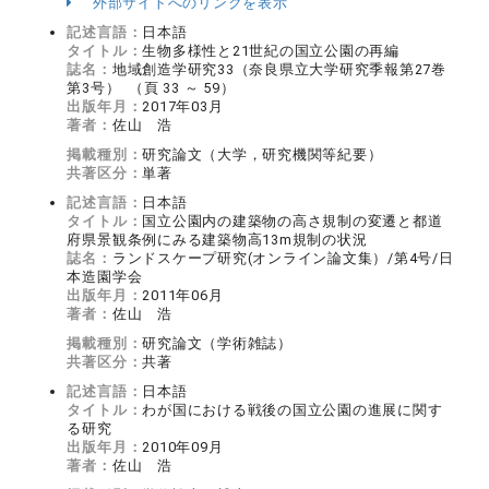
外部サイトへのリンクを表示
記述言語：
日本語
タイトル：
生物多様性と21世紀の国立公園の再編
誌名：
地域創造学研究33（奈良県立大学研究季報第27巻
第3号） （頁 33 ～ 59）
出版年月：
2017年03月
著者：
佐山 浩
掲載種別：
研究論文（大学，研究機関等紀要）
共著区分：
単著
記述言語：
日本語
タイトル：
国立公園内の建築物の高さ規制の変遷と都道
府県景観条例にみる建築物高13m規制の状況
誌名：
ランドスケープ研究(オンライン論文集）/第4号/日
本造園学会
出版年月：
2011年06月
著者：
佐山 浩
掲載種別：
研究論文（学術雑誌）
共著区分：
共著
記述言語：
日本語
タイトル：
わが国における戦後の国立公園の進展に関す
る研究
出版年月：
2010年09月
著者：
佐山 浩