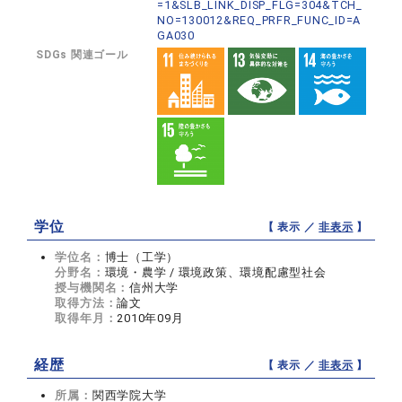
=1&SLB_LINK_DISP_FLG=304&TCH_
NO=130012&REQ_PRFR_FUNC_ID=A
GA030
SDGs 関連ゴール
学位
【 表示 ／
非表示
】
学位名：
博士（工学）
分野名：
環境・農学 / 環境政策、環境配慮型社会
授与機関名：
信州大学
取得方法：
論文
取得年月：
2010年09月
経歴
【 表示 ／
非表示
】
所属：
関西学院大学