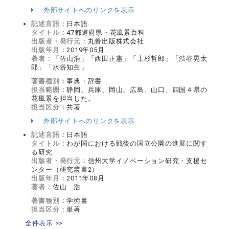
外部サイトへのリンクを表示
記述言語：
日本語
タイトル：
47都道府県・花風景百科
出版者・発行元：
丸善出版株式会社
出版年月：
2019年05月
著者：
「佐山浩」「西田正憲」「上杉哲郎」「渋谷晃太
郎」「水谷知生」
著書種別：
事典・辞書
担当範囲：
静岡、兵庫、岡山、広島、山口、四国４県の
花風景を担当した。
担当区分：
共著
外部サイトへのリンクを表示
記述言語：
日本語
タイトル：
わが国における戦後の国立公園の進展に関す
る研究
出版者・発行元：
信州大学イノベーション研究・支援セ
ンター（研究叢書2）
出版年月：
2011年08月
著者：
佐山 浩
著書種別：
学術書
担当区分：
単著
全件表示 >>